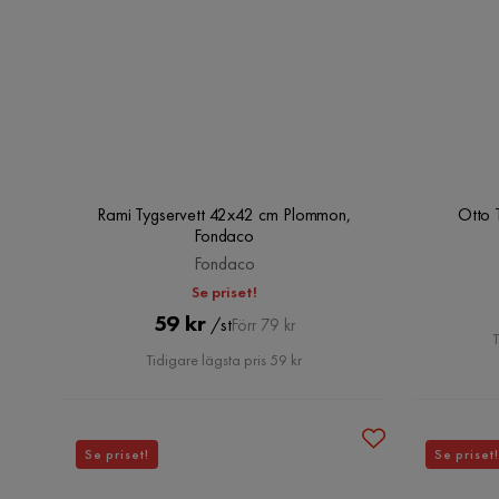
Rami Tygservett 42x42 cm Plommon,
Otto 
Fondaco
Fondaco
Se priset!
Pris
Original
59 kr
/st
Förr 79 kr
T
Pris
Tidigare lägsta pris 59 kr
Se priset!
Se priset!