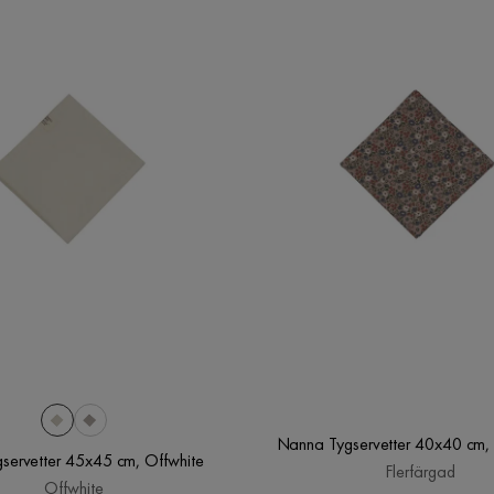
Nanna Tygservetter 40x40 cm, 
gservetter 45x45 cm, Offwhite
Flerfärgad
Offwhite