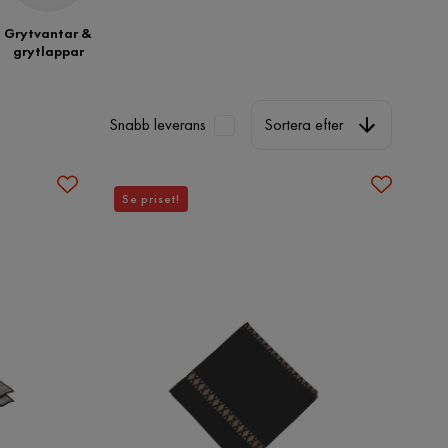
Grytvantar &
grytlappar
Sortera efter
Snabb leverans
Sortera efter
Se priset!