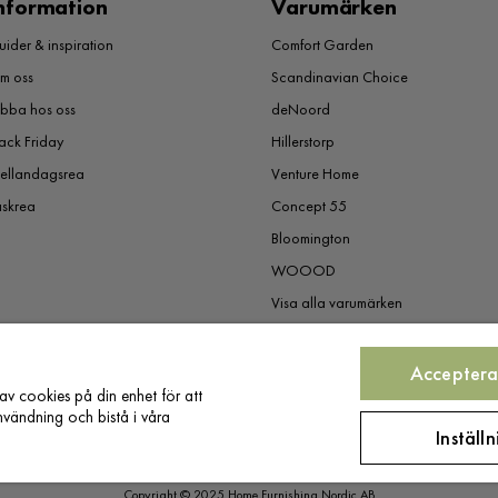
nformation
Varumärken
ider & inspiration
Comfort Garden
m oss
Scandinavian Choice
obba hos oss
deNoord
ack Friday
Hillerstorp
ellandagsrea
Venture Home
åskrea
Concept 55
Bloomington
WOOOD
Visa alla varumärken
Acceptera
av cookies på din enhet för att
vändning och bistå i våra
Inställ
Copyright © 2025 Home Furnishing Nordic AB