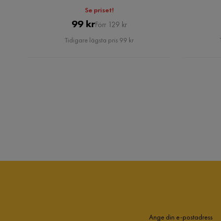
Se priset!
Pris
Original
99 kr
Förr 129 kr
Pris
Tidigare lägsta pris 99 kr
Ange din e-postadress