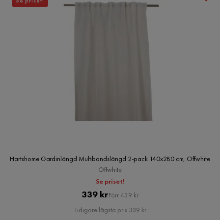
Se priset!
Hartshome Gardinlängd Multibandslängd 2-pack 140x280 cm, Offwhite
Offwhite
Se priset!
Pris
Original
339 kr
Förr 439 kr
Pris
Tidigare lägsta pris 339 kr