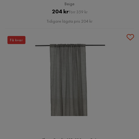
Beige
Pris
Original
204 kr
Förr 359 kr
Pris
Tidigare lägsta pris 204 kr
Få kvar