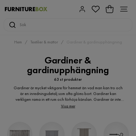
Hem
Textilier & mattor
Gardiner & gardinupphängning
Gardiner &
gardinupphängning
63 st produkter
Gardiner är mycket viktigare för hemmet än vad man kan tro och
är en inredningsdetalj som ofta glöms bort. Gardiner kan
verkligen rama in ett rum och förhöja känslan. Gardiner är inte
bara en snygg inredningsdetalj utan är även mycket funktionella.
Visa mer
Gardiner skyddar mot solen som bländar och det finns även
ljuddämpande gardiner för att skyddar mot ljud. Det finns många
olika gardiner som kan passa mer eller mindre bra i ditt hem. På
Furnituebox.se hittar du mängder av gardiner i olika färger,
material och storlekar som passa till hemmets alla rum.