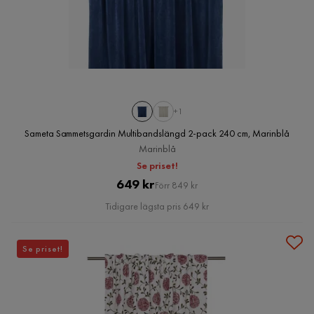
+1
Sameta Sammetsgardin Multibandslängd 2-pack 240 cm, Marinblå
Marinblå
Se priset!
Pris
Original
649 kr
Förr 849 kr
Pris
Tidigare lägsta pris 649 kr
Se priset!