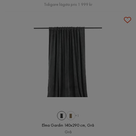
Pris
Tidigare lägsta pris 1 999 kr
+1
Elma Gardin 140x290 cm, Grå
Grå