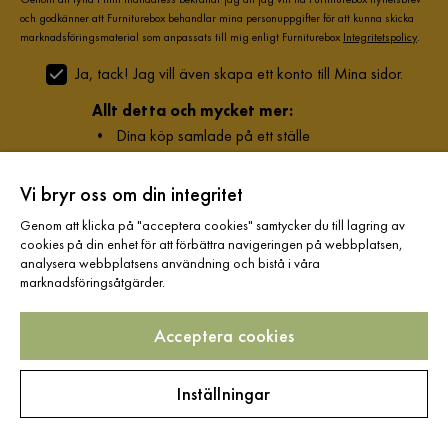
och godkänner att Furniturebox behandlar mina personuppgifter för att kunna skicka
marknadsföringsmaterial som anpassats till mig enligt Furniturebox
Integritetspolicy
.
Ja, tack! Jag vill även skapa ett konto till Mina sidor.
Allt detta och mycket mer:
•
Dina köp samlade på ett ställe
•
Personliga erbjudanden online & i butik
•
Kostnadsfritt och helt digitalt
Vi bryr oss om din integritet
Genom att klicka på "acceptera cookies" samtycker du till lagring av
cookies på din enhet för att förbättra navigeringen på webbplatsen,
analysera webbplatsens användning och bistå i våra
Hjälp & kontakt
marknadsföringsåtgärder.
Acceptera cookies
Information
Inställningar
Varumärken