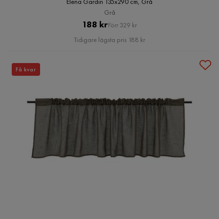
Elena Gardin 135x290 cm, Grå
Grå
Pris
Original
188 kr
Förr 329 kr
Pris
Tidigare lägsta pris 188 kr
Få kvar