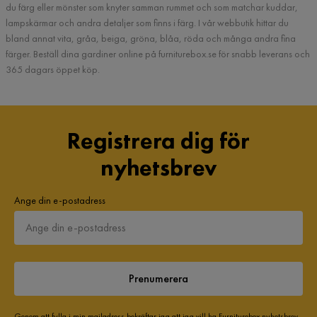
du färg eller mönster som knyter samman rummet och som matchar kuddar,
lampskärmar och andra detaljer som finns i färg. I vår webbutik hittar du
bland annat vita, gråa, beiga, gröna, blåa, röda och många andra fina
färger. Beställ dina gardiner online på furniturebox.se för snabb leverans och
365 dagars öppet köp.
Registrera dig för
nyhetsbrev
Ange din e-postadress
Prenumerera
Genom att fylla i min mailadress bekräftar jag att jag vill ha Furniturebox nyhetsbrev