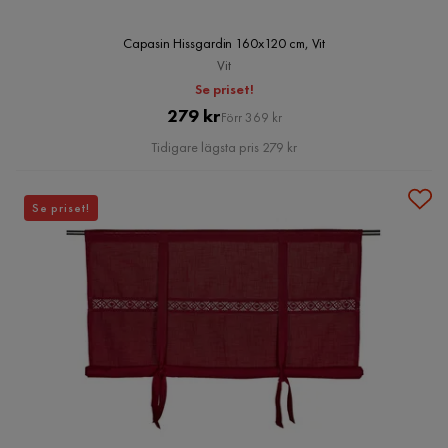
Capasin Hissgardin 160x120 cm, Vit
Vit
Se priset!
Pris
Original
279 kr
Förr 369 kr
Pris
Tidigare lägsta pris 279 kr
Se priset!