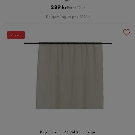
Pris
Original
239 kr
Förr 419 kr
Pris
Tidigare lägsta pris 239 kr
Få kvar
Kaya Gardin 140x240 cm, Beige