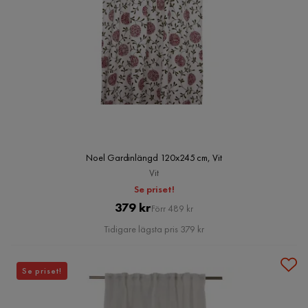
Noel Gardinlängd 120x245 cm, Vit
Vit
Se priset!
Pris
Original
379 kr
Förr 489 kr
Pris
Tidigare lägsta pris 379 kr
Se priset!