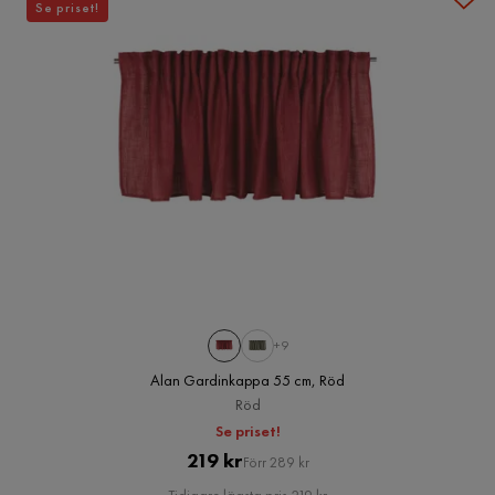
Se priset!
+9
Alan Gardinkappa 55 cm, Röd
Röd
Se priset!
Pris
Original
219 kr
Förr 289 kr
Pris