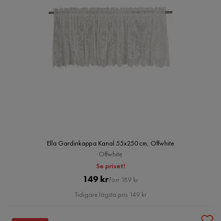
Ella Gardinkappa Kanal 55x250 cm, Offwhite
Offwhite
Se priset!
Pris
Original
149 kr
Förr 189 kr
Pris
Tidigare lägsta pris 149 kr