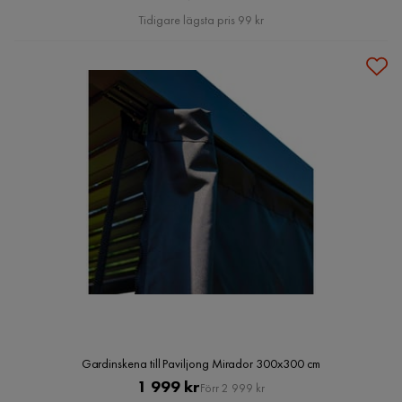
Pris
Tidigare lägsta pris 99 kr
Gardinskena till Paviljong Mirador 300x300 cm
Pris
Original
1 999 kr
Förr 2 999 kr