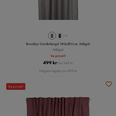
+11
Brooklyn Gardinlängd 140x280 cm, Stålgrå
Stålgrå
Se priset!
Pris
Original
499 kr
Förr 649 kr
Pris
Tidigare lägsta pris 499 kr
Se priset!