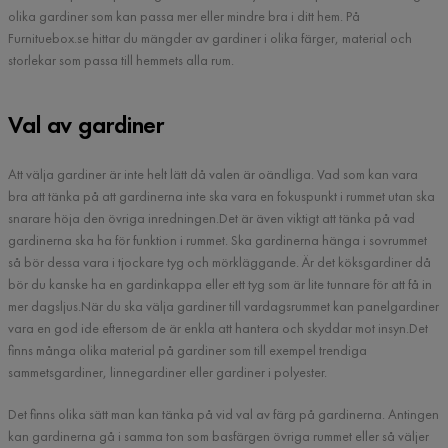
olika gardiner som kan passa mer eller mindre bra i ditt hem. På
Furnituebox.se hittar du mängder av gardiner i olika färger, material och
storlekar som passa till hemmets alla rum.
Val av gardiner
Att välja gardiner är inte helt lätt då valen är oändliga. Vad som kan vara
bra att tänka på att gardinerna inte ska vara en fokuspunkt i rummet utan ska
snarare höja den övriga inredningen.Det är även viktigt att tänka på vad
gardinerna ska ha för funktion i rummet. Ska gardinerna hänga i sovrummet
så bör dessa vara i tjockare tyg och mörkläggande. Är det köksgardiner då
bör du kanske ha en gardinkappa eller ett tyg som är lite tunnare för att få in
mer dagsljus.När du ska välja gardiner till vardagsrummet kan panelgardiner
vara en god ide eftersom de är enkla att hantera och skyddar mot insyn.Det
finns många olika material på gardiner som till exempel trendiga
sammetsgardiner, linnegardiner eller gardiner i polyester.
Det finns olika sätt man kan tänka på vid val av färg på gardinerna. Antingen
kan gardinerna gå i samma ton som basfärgen övriga rummet eller så väljer