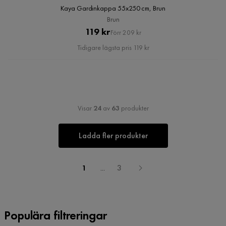
Kaya Gardinkappa 55x250 cm, Brun
Brun
Pris
Original
119 kr
Förr 209 kr
Pris
Tidigare lägsta pris 119 kr
Visar
24
av
63
produkter
Ladda fler produkter
1
...
3
Populära filtreringar