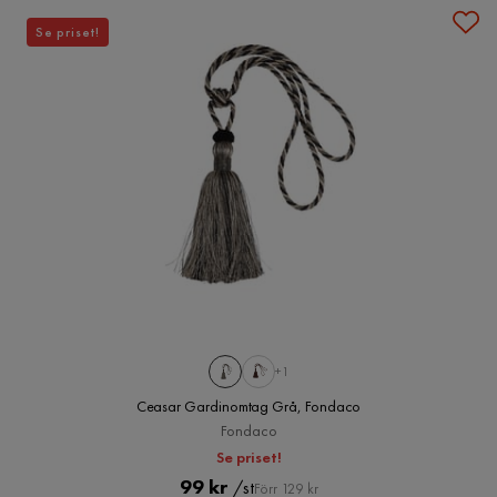
Se priset!
+1
Ceasar Gardinomtag Grå, Fondaco
Fondaco
Se priset!
Pris
Original
99 kr
/st
Förr 129 kr