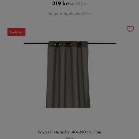
Pris
Original
319 kr
Förr 699 kr
Pris
Tidigare lägsta pris 319 kr
Få kvar
Kaya Öljettgardin 140x290 cm, Brun
Brun