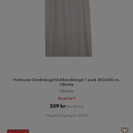
Hartshome Gardinlängd Multibandslängd 1-pack 280x300 cm,
Offwhite
Offwhite
Se priset!
Pris
Original
359 kr
Förr 469 kr
Pris
Tidigare lägsta pris 359 kr