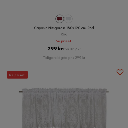
Capasin Hissgardin 180x120 cm, Röd
Röd
Se priset!
Pris
Original
299 kr
Förr 389 kr
Pris
Tidigare lägsta pris 299 kr
Se priset!