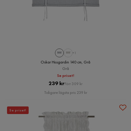
+1
Oskar Hissgardin 140 cm, Grå
Grå
Se priset!
Pris
Original
239 kr
Förr 309 kr
Pris
Tidigare lägsta pris 239 kr
Se priset!