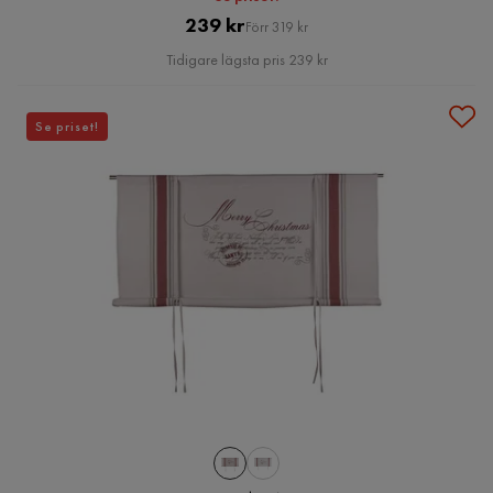
Pris
Original
239 kr
Förr 319 kr
Pris
Tidigare lägsta pris 239 kr
Se priset!