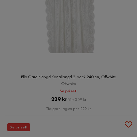
Ella Gardinlängd Kanallängd 2-pack 240 cm, Offwhite
Offwhite
Se priset!
Pris
Original
229 kr
Förr 309 kr
Pris
Tidigare lägsta pris 229 kr
Se priset!