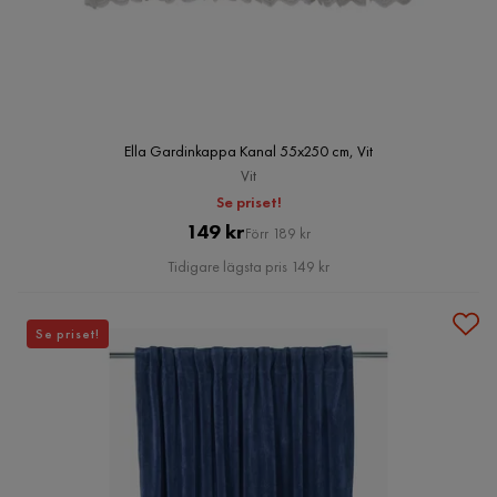
Ella Gardinkappa Kanal 55x250 cm, Vit
Vit
Se priset!
Pris
Original
149 kr
Förr 189 kr
Pris
Tidigare lägsta pris 149 kr
Se priset!