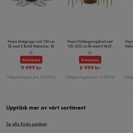
Peyra Matgrupp runt 150 cm
Peyra Förlängningsbart runt
Peyr
Ek med 6 Build Matstolar, Ek
120-220 cm Ek med 4 Molly
Valn
Matstolar, Ek
Ek
Ek
Kampanj
Kampanj
Rabatterat
Rabatterat
9 999 kr
8 999 kr
Pris
Pris
Tidigare lägsta pris 14 999 kr
Tidigare lägsta pris 13 999 kr
Tidig
Upptäck mer av vårt sortiment
Se alla Röda gardiner