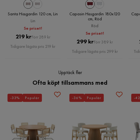
Santa Hissgardin 120 cm, Lin
Capasin Hissgardin 180x120
Capa
cm, Röd
Lin
Röd
Se priset!
Se priset!
Pris
Original
219 kr
Förr 289 kr
Pris
Original
299 kr
Förr 389 kr
Pris
Tidigare lägsta pris 219 kr
Pris
Tidigare lägsta pris 299 kr
Tid
Upptäck fler
Ofta köpt tillsammans med
-33%
Populär
-36%
Populär
-4