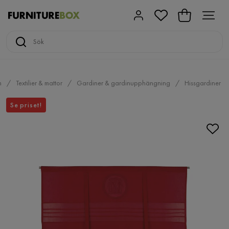
m
Textilier & mattor
Gardiner & gardinupphängning
Hissgardiner
Se priset!