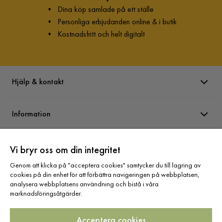
•
Dina köp samlade på ett ställe
•
Personliga erbjudanden online & i butik
•
Kostnadsfritt och helt digitalt
Hjälp & kontakt
Information
Varumärken
Vi bryr oss om din integritet
Genom att klicka på "acceptera cookies" samtycker du till lagring av
cookies på din enhet för att förbättra navigeringen på webbplatsen,
Sortiment
analysera webbplatsens användning och bistå i våra
marknadsföringsåtgärder.
Acceptera cookies