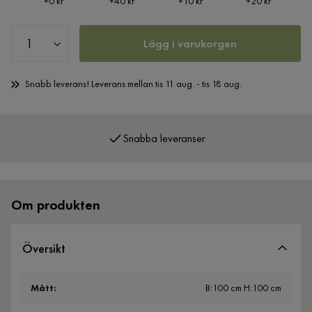
Pris
Pris
Pris
Pris
+
0 kr
+
40 kr
+
10 kr
+
20 kr
Lägg i varukorgen
Snabb leverans! Leverans mellan tis 11 aug. - tis 18 aug.
Snabba leveranser
Öppet köp 365 dagar
Om produkten
Översikt
Mått
:
B:100 cm H:100 cm