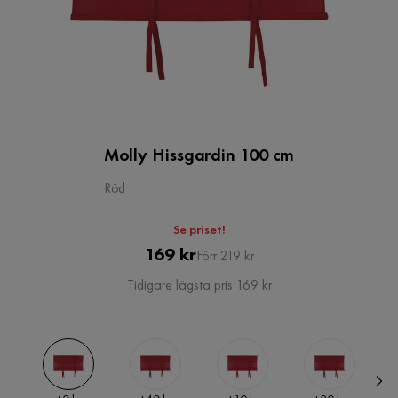
Molly Hissgardin 100 cm
Röd
Se priset!
Pris
Original
169 kr
Förr 219 kr
Pris
Tidigare lägsta pris 169 kr