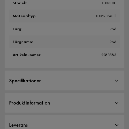
Storlek
:
100x100
Materialtyp
:
100% Bomull
Färg
:
Röd
Färgnamn
:
Röd
Artikelnummer
:
2283583
Specifikationer
Artikelnummer:
2283583
Produktinformation
Storlek
Höjd
100 cm
Leverans