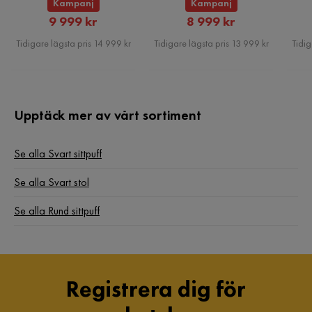
Kampanj
Kampanj
Utomhus/inomhus: Inomhus
Rabatterat
Rabatterat
9 999 kr
8 999 kr
Skötselanvisningar: Jute: Dammsug med lämpligt
Pris
Pris
tillbehör.
Tidigare lägsta pris 14 999 kr
Tidigare lägsta pris 13 999 kr
Tidig
Produktdjup (cm): 50
Nyckelfunktioner: Passar in i olika
inredningsstilar|Klassisk design|Lättskötta och hållbara
material|Hög kvalitet|Multifunktionell
Upptäck mer av vårt sortiment
Kategori: Puff
Produktens höjd (cm): 20
Se alla Svart sittpuff
Förvaring: Nej
Stil: Boho
Se alla Svart stol
Erbjudandet inkluderar: 1 x puff
Form: Rund
Se alla Rund sittpuff
Färg : Svart
Allmänna mått (cm): 50x50x20
Materialets sammansättning: 100% jute
Montering: Kräver inte installation
Registrera dig för