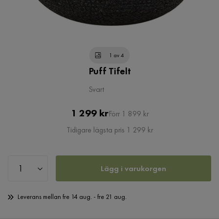
1 av 4
Puff Tifelt
Svart
Pris
Original
1 299 kr
Förr 1 899 kr
Pris
Tidigare lägsta pris 1 299 kr
Lägg i varukorgen
Leverans mellan fre 14 aug. - fre 21 aug.