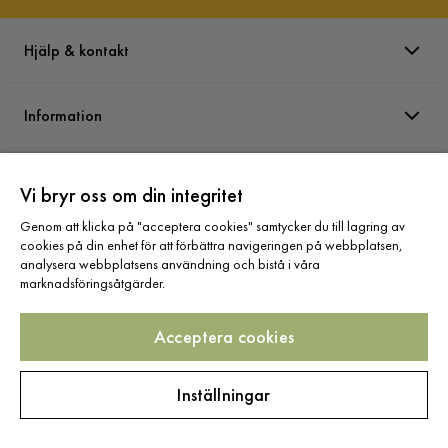
Hjälp & kontakt
Information
Varumärken
Vi bryr oss om din integritet
Genom att klicka på "acceptera cookies" samtycker du till lagring av
Sortiment
cookies på din enhet för att förbättra navigeringen på webbplatsen,
analysera webbplatsens användning och bistå i våra
marknadsföringsåtgärder.
Acceptera cookies
Följ oss
Inställningar
Copyright © 2025 Home Furnishing Nordic AB