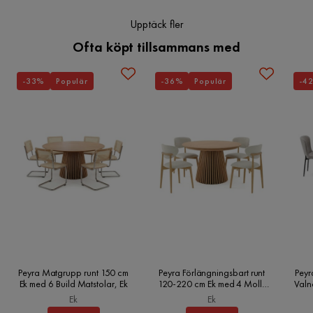
Upptäck fler
Skötselanvisningar
Ofta köpt tillsammans med
Jute:
1.Dammsug med lämpligt tillbehör
-33%
Populär
-36%
Populär
-4
2.Rengör med torrschampo och en våt svamp eller med
ett mild rengöringsmedel.
Specifikationer
Fyllnadsmaterial: Cellplastkulor (EPS)
Material: Jute
Antal paket: 1
Garantitid (år): 2
Produktbredd (cm): 50
Viktkapacitet (kg): 90
Peyra Matgrupp runt 150 cm
Peyra Förlängningsbart runt
Peyr
Ek med 6 Build Matstolar, Ek
120-220 cm Ek med 4 Molly
Valn
Sittande yta (cm): 50x50
Matstolar, Ek
Ek
Ek
Produktens vikt (kg): 2.6