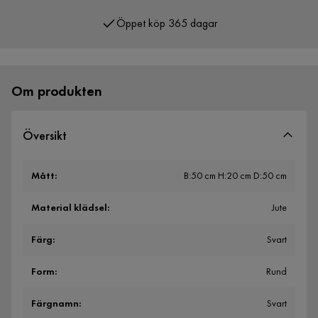
Öppet köp 365 dagar
Över 400 000 nöjda kunder
Om produkten
Översikt
Mått
:
B:50 cm H:20 cm D:50 cm
Material klädsel
:
Jute
Färg
:
Svart
Form
:
Rund
Färgnamn
:
Svart