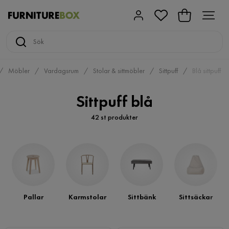
Möbler
Vardagsrum
Stolar & sittmöbler
Sittpuff
Blå sittpuff
Sittpuff blå
42 st produkter
Pallar
Karmstolar
Sittbänk
Sittsäckar