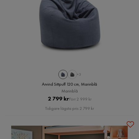
+3
Arvind Sittpuff 120 cm, Marinblå
Marinblå
Pris
Original
2 799 kr
Förr 2 999 kr
Pris
Tidigare lägsta pris 2 799 kr