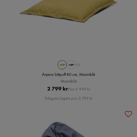
+3
Anjara Sittpuff 40 cm, Marinblå
Marinblå
Pris
Original
2 799 kr
Förr 2 999 kr
Pris
Tidigare lägsta pris 2 799 kr