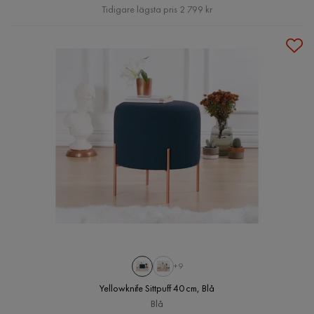
Pris
Tidigare lägsta pris 2 799 kr
+9
Yellowknife Sittpuff 40 cm, Blå
Blå