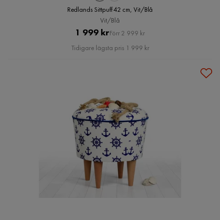
Redlands Sittpuff 42 cm, Vit/Blå
Vit/Blå
Pris
Original
1 999 kr
Förr 2 999 kr
Pris
Tidigare lägsta pris 1 999 kr