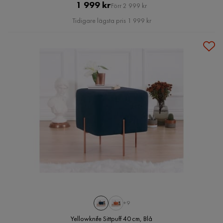
Pris
Original
1 999 kr
Förr 2 999 kr
Pris
Tidigare lägsta pris 1 999 kr
+9
Yellowknife Sittpuff 40 cm, Blå