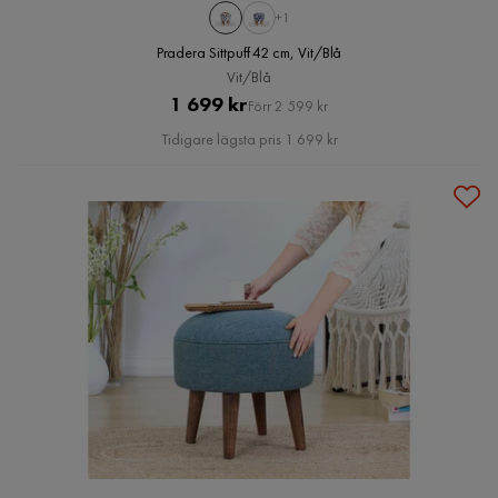
+1
Pradera Sittpuff 42 cm, Vit/Blå
Vit/Blå
Pris
Original
1 699 kr
Förr 2 599 kr
Pris
Tidigare lägsta pris 1 699 kr