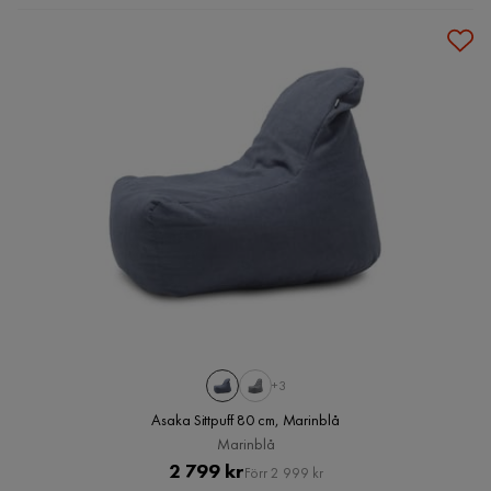
+3
Asaka Sittpuff 80 cm, Marinblå
Marinblå
Pris
Original
2 799 kr
Förr 2 999 kr