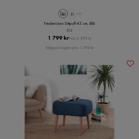
+2
Fredericton Sittpuff 45 cm, Blå
Blå
Pris
Original
1 799 kr
Förr 2 599 kr
Pris
Tidigare lägsta pris 1 799 kr