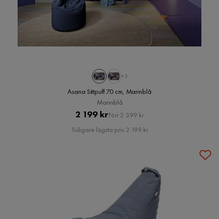
+3
Asana Sittpuff 70 cm, Marinblå
Marinblå
Pris
Original
2 199 kr
Förr 2 399 kr
Pris
Tidigare lägsta pris 2 199 kr