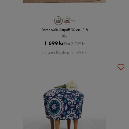
+6
Demopolis Sittpuff 50 cm, Blå
Blå
Pris
Original
1 699 kr
Förr 2 599 kr
Pris
Tidigare lägsta pris 1 699 kr