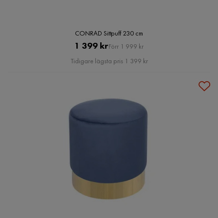
CONRAD Sittpuff 230 cm
Pris
Original
1 399 kr
Förr 1 999 kr
Pris
Tidigare lägsta pris 1 399 kr