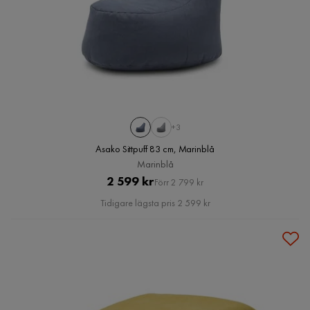
+3
Asako Sittpuff 83 cm, Marinblå
Marinblå
Pris
Original
2 599 kr
Förr 2 799 kr
Pris
Tidigare lägsta pris 2 599 kr