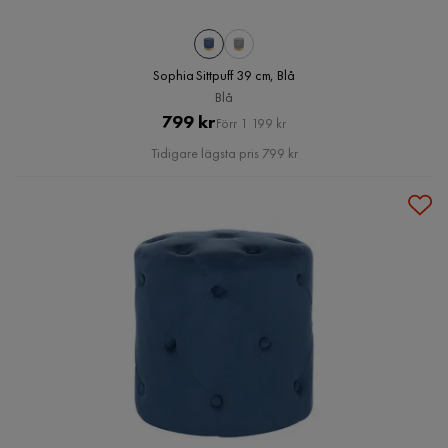
Sophia Sittpuff 39 cm, Blå
Blå
Pris
Original
799 kr
Förr 1 199 kr
Pris
Tidigare lägsta pris 799 kr