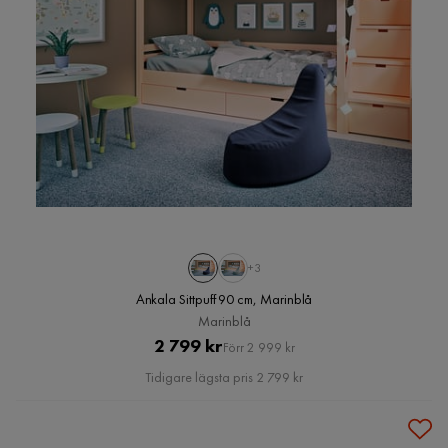
+3
Ankala Sittpuff 90 cm, Marinblå
Marinblå
Pris
Original
2 799 kr
Förr 2 999 kr
Pris
Tidigare lägsta pris 2 799 kr