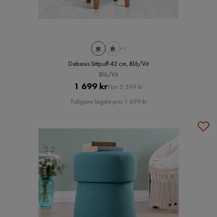
+1
Debesis Sittpuff 42 cm, Blå/Vit
Blå/Vit
Pris
Original
1 699 kr
Förr 2 599 kr
Pris
Tidigare lägsta pris 1 699 kr