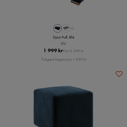
+2
Dynir Puff, Blå
Blå
Pris
Original
1 999 kr
Förr 2 399 kr
Pris
Tidigare lägsta pris 1 999 kr