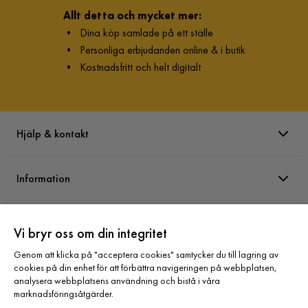
Allt detta och mycket mer:
•
Dina köp samlade på ett ställe
•
Personliga erbjudanden online & i butik
•
Kostnadsfritt och helt digitalt
Hjälp & kontakt
Information
Varumärken
Vi bryr oss om din integritet
Genom att klicka på "acceptera cookies" samtycker du till lagring av
Sortiment
cookies på din enhet för att förbättra navigeringen på webbplatsen,
analysera webbplatsens användning och bistå i våra
marknadsföringsåtgärder.