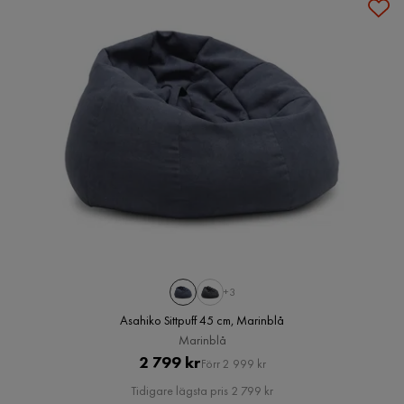
+3
Asahiko Sittpuff 45 cm, Marinblå
Marinblå
Pris
Original
2 799 kr
Förr 2 999 kr
Pris
Tidigare lägsta pris 2 799 kr