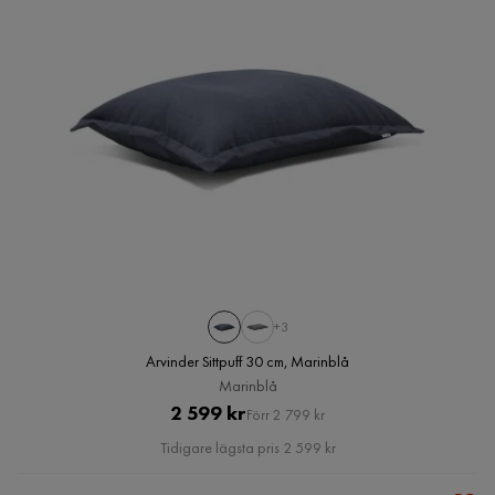
+3
Arvinder Sittpuff 30 cm, Marinblå
Marinblå
Pris
Original
2 599 kr
Förr 2 799 kr
Pris
Tidigare lägsta pris 2 599 kr