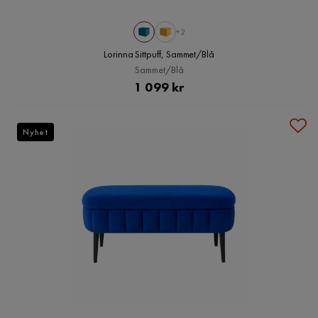
+2
Lorinna Sittpuff, Sammet/Blå
Sammet/Blå
Pris
1 099 kr
Nyhet