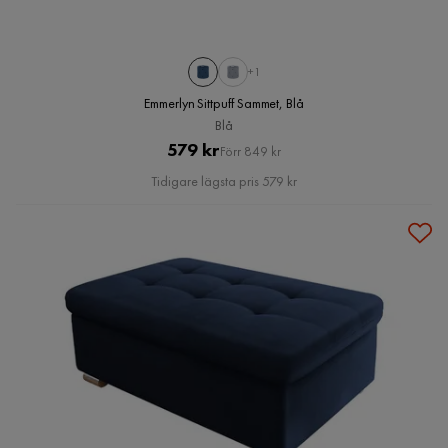
+1
Emmerlyn Sittpuff Sammet, Blå
Blå
Pris
Original
579 kr
Förr 849 kr
Pris
Tidigare lägsta pris 579 kr