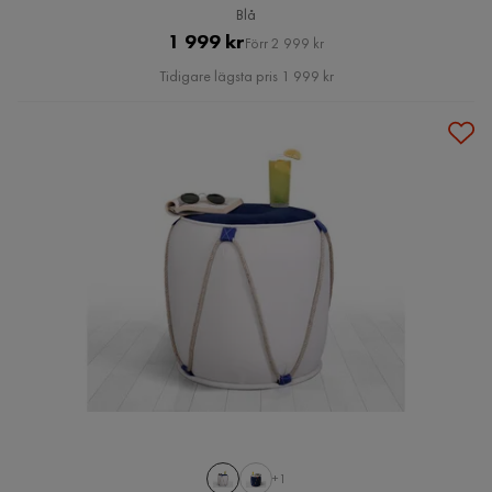
Blå
Pris
Original
1 999 kr
Förr 2 999 kr
Pris
Tidigare lägsta pris 1 999 kr
+1