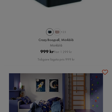
+23
Crazy Boxypall, Mörkblå
Mörkblå
Pris
Original
999 kr
Förr 1 299 kr
Pris
Tidigare lägsta pris 999 kr