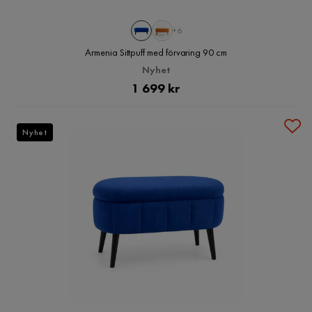
+6
Armenia Sittpuff med förvaring 90 cm
Nyhet
Pris
1 699 kr
Nyhet