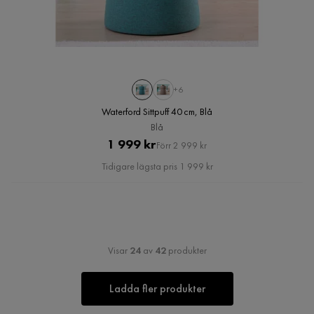
+6
Waterford Sittpuff 40 cm, Blå
Blå
Pris
Original
1 999 kr
Förr 2 999 kr
Pris
Tidigare lägsta pris 1 999 kr
Visar
24
av
42
produkter
Ladda fler produkter