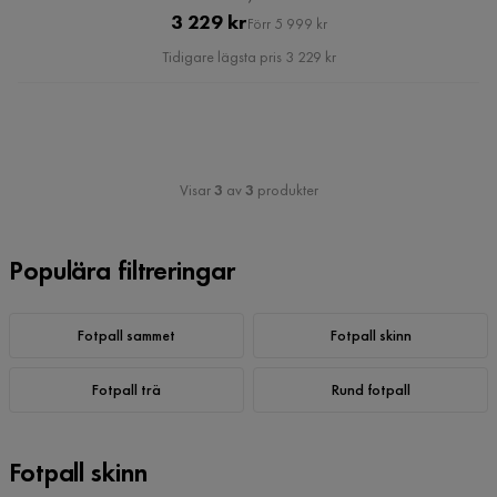
Pris
Original
3 229 kr
Förr 5 999 kr
Pris
Tidigare lägsta pris 3 229 kr
Visar
3
av
3
produkter
Populära filtreringar
Fotpall sammet
Fotpall skinn
Fotpall trä
Rund fotpall
Fotpall skinn