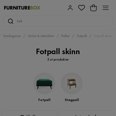
Vardagsrum
Stolar & sittmöbler
Pallar
Fotpall
Fotpall skinn
Fotpall skinn
3 st produkter
Fotpall
Stegpall
Sortera efter