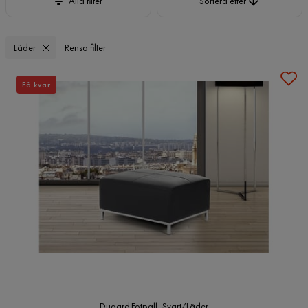
Alla filter
Sortera efter
Läder
Rensa filter
Få kvar
Dugard Fotpall, Svart/Läder