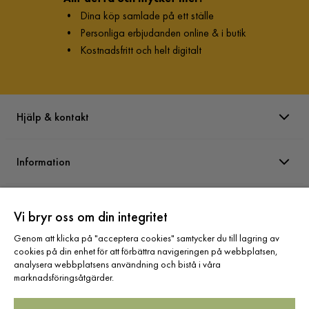
•
Dina köp samlade på ett ställe
•
Personliga erbjudanden online & i butik
•
Kostnadsfritt och helt digitalt
Hjälp & kontakt
Information
Varumärken
Vi bryr oss om din integritet
Genom att klicka på "acceptera cookies" samtycker du till lagring av
Sortiment
cookies på din enhet för att förbättra navigeringen på webbplatsen,
analysera webbplatsens användning och bistå i våra
marknadsföringsåtgärder.