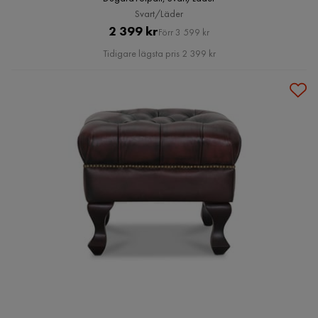
Svart/Läder
Pris
Original
2 399 kr
Förr 3 599 kr
Pris
Tidigare lägsta pris 2 399 kr