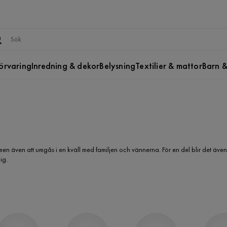
örvaring
Inredning & dekor
Belysning
Textilier & mattor
Barn &
g, men även att umgås i en kväll med familjen och vännerna. För en del blir det även
ig.