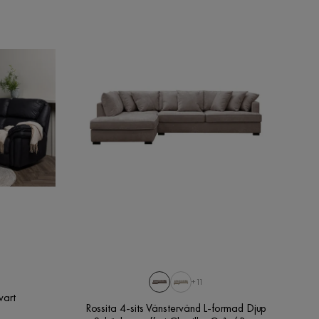
+11
vart
Rossita 4-sits Vänstervänd L-formad Djup