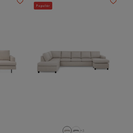
Populär
+5