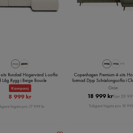
+9
-sits Rundad Högervänd L-soffa
Copenhagen Premium 4-sits Hö
 Låg Rygg i Beige Boucle
formad Djup Schäslongsoffa i Ch
Grön
Kampanj
Pris
Original
18 999 kr
Rabatterat
8 999 kr
Förr 29 99
Pris
Pris
Tidigare lägsta pris 18 999
digare lägsta pris 17 999 kr