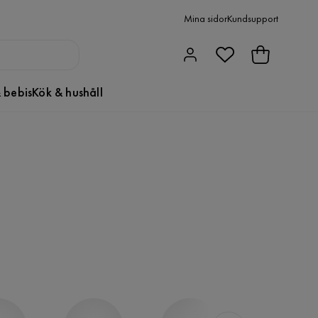
Mina sidor
Kundsupport
 bebis
Kök & hushåll