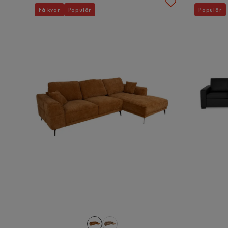
Få kvar
Populär
Populär