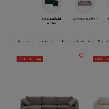
Chesterfield
Sammetssoffor
soffor
Färg
Storlek
Antal sittplatser
Pris
-35%
Populär
-50%
P