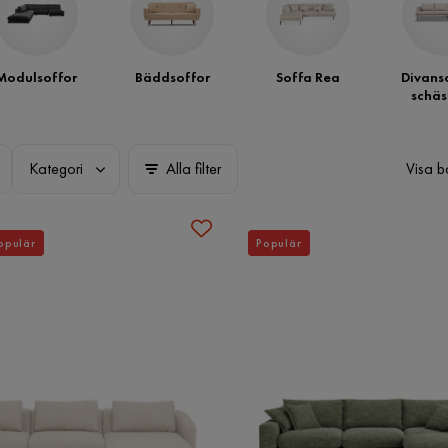
Modulsoffor
Bäddsoffor
Soffa Rea
Divans
schäs
Kategori
Alla filter
Visa b
opulär
Populär