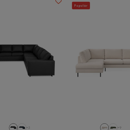
Populär
+5
+9