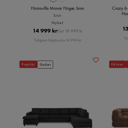
Hörnsoffa Monar Höger, brun
Crazy 6-
Hör
brun
Nyhet
13
Pris
Original
14 999 kr
Förr 19 999 kr
Pris
Ti
Tidigare lägsta pris 14 999 kr
Populär
Få kvar
Outlet