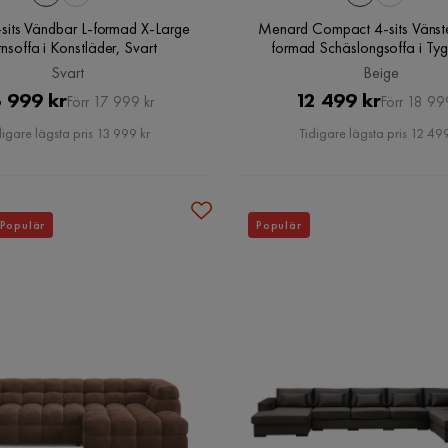
sits Vändbar L-formad X-Large
Menard Compact 4-sits Vänst
nsoffa i Konstläder, Svart
formad Schäslongsoffa i Tyg
Svart
Beige
Pris
Original
Pris
Original
 999 kr
12 499 kr
Förr 17 999 kr
Förr 18 99
Pris
Pris
digare lägsta pris 13 999 kr
Tidigare lägsta pris 12 499
Populär
Populär