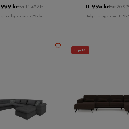
Pris
Original
Pris
Original
 999 kr
11 995 kr
Förr 13 499 kr
Förr 20 99
Pris
Pris
digare lägsta pris 8 999 kr
Tidigare lägsta pris 11 995
Populär