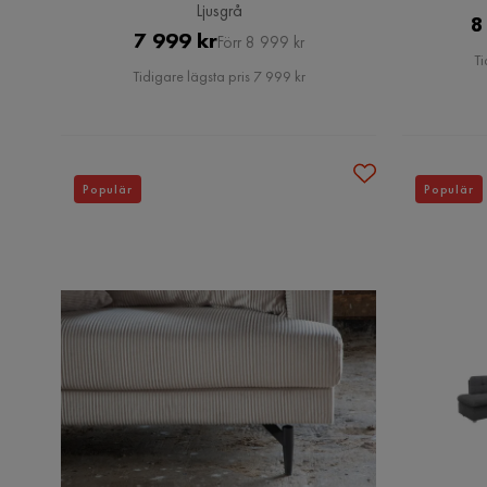
Ljusgrå
8
Pris
Original
7 999 kr
Förr 8 999 kr
Ti
Pris
Tidigare lägsta pris 7 999 kr
Populär
Populär