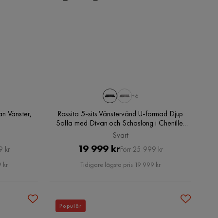
+6
n Vänster,
Rossita 5-sits Vänstervänd U-formad Djup
Soffa med Divan och Schäslong i Chenille,
Svart
Svart
Pris
Original
19 999 kr
9 kr
Förr 25 999 kr
Pris
 kr
Tidigare lägsta pris 19 999 kr
Populär