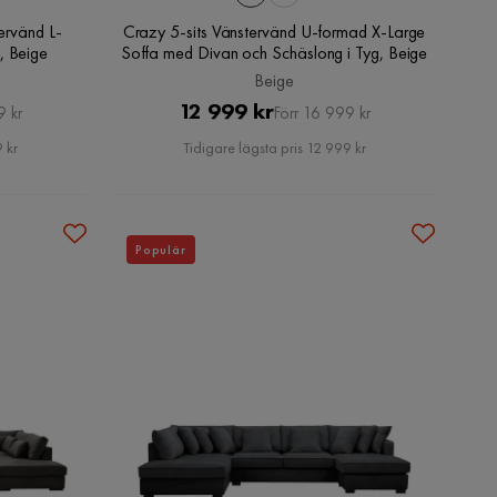
ervänd L-
Crazy 5-sits Vänstervänd U-formad X-Large
, Beige
Soffa med Divan och Schäslong i Tyg, Beige
Beige
Pris
Original
12 999 kr
9 kr
Förr 16 999 kr
Pris
 kr
Tidigare lägsta pris 12 999 kr
Populär