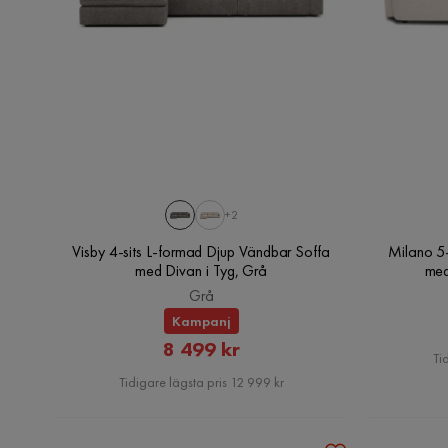
+2
Visby 4-sits L-formad Djup Vändbar Soffa
Milano 5
med Divan i Tyg, Grå
med
Grå
Kampanj
Rabatterat
8 499 kr
Ti
Pris
Tidigare lägsta pris 12 999 kr