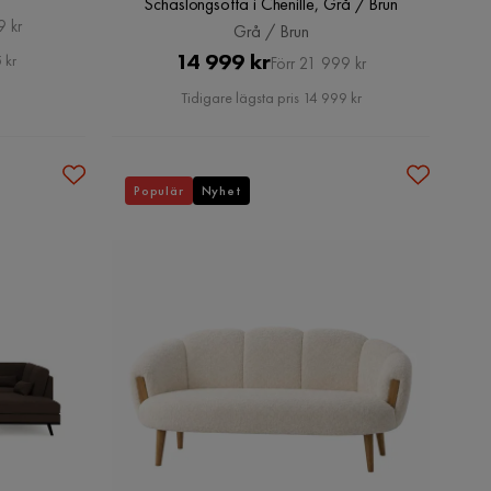
Schäslongsoffa i Chenille, Grå / Brun
9 kr
Grå / Brun
Pris
Original
14 999 kr
 kr
Förr 21 999 kr
Pris
Tidigare lägsta pris 14 999 kr
Populär
Nyhet