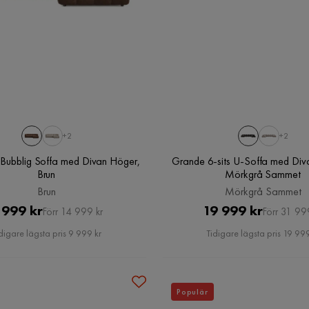
+2
+2
ts Bubblig Soffa med Divan Höger,
Grande 6-sits U-Soffa med Diva
Brun
Mörkgrå Sammet
Brun
Mörkgrå Sammet
Pris
Original
Pris
Original
 999 kr
19 999 kr
Förr 14 999 kr
Förr 31 99
Pris
Pris
digare lägsta pris 9 999 kr
Tidigare lägsta pris 19 999
Populär