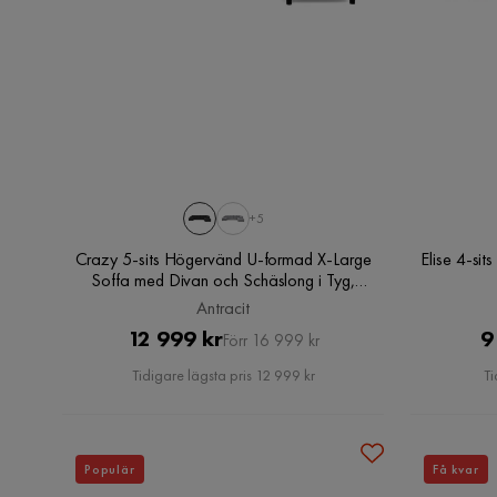
+5
Crazy 5-sits Högervänd U-formad X-Large
Elise 4-si
Soffa med Divan och Schäslong i Tyg,
Antracit
Antracit
Pris
Original
12 999 kr
9
Förr 16 999 kr
Pris
Tidigare lägsta pris 12 999 kr
Ti
Populär
Få kvar