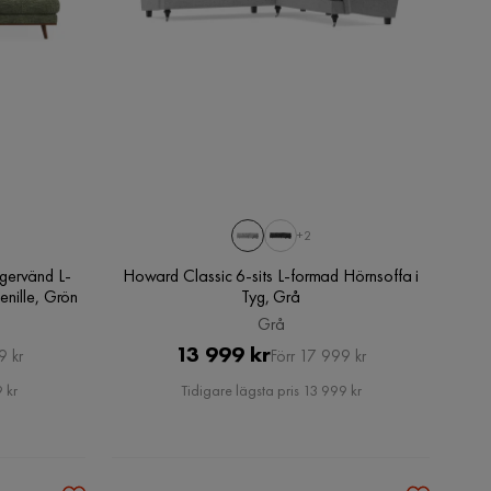
+2
gervänd L-
Howard Classic 6-sits L-formad Hörnsoffa i
enille, Grön
Tyg, Grå
Grå
Pris
Original
13 999 kr
9 kr
Förr 17 999 kr
Pris
 kr
Tidigare lägsta pris 13 999 kr