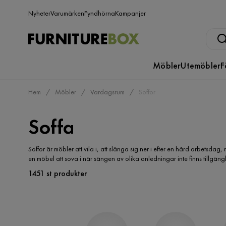
Nyheter
Varumärken
Fyndhörna
Kampanjer
Möbler
Utemöbler
F
Hem
Möbler
Vardagsrum
Soffor
Soffa
Soffor är möbler att vila i, att slänga sig ner i efter en hård arbetsda
en möbel att sova i när sängen av olika anledningar inte finns tillgängl
1451 st produkter