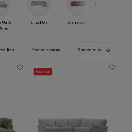
offa &
U-soffor
3-sits soffor
2-sits soffor
long
Sortera efter
ara Rea
Snabb leverans
Sortera efter
Populär