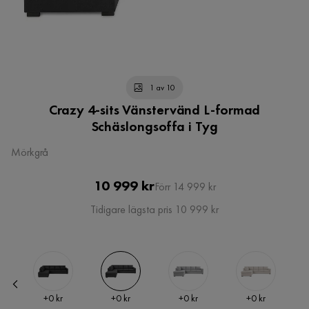
1 av 10
Crazy 4-sits Vänstervänd L-formad
Schäslongsoffa i Tyg
Mörkgrå
Pris
Original
10 999 kr
Förr 14 999 kr
Pris
Tidigare lägsta pris 10 999 kr
Pris
Pris
Pris
Pris
+
0 kr
+
0 kr
+
0 kr
+
0 kr