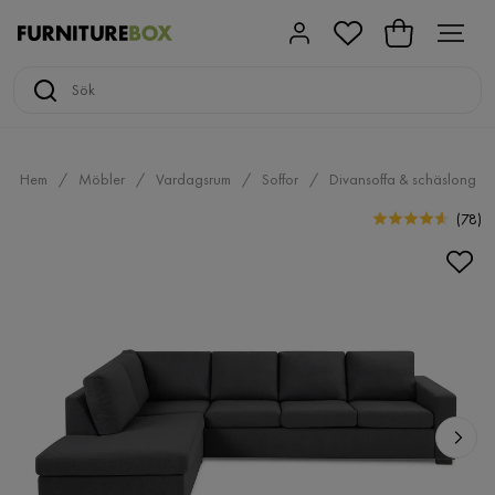
Hem
Möbler
Vardagsrum
Soffor
Divansoffa & schäslong
(
78
)