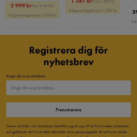
Rabatterat
Original
1 387 kr
Förr 2 599 kr
Rabatterat
Original
2 999 kr
Förr 5 499 kr
Antal sittplatser
4
Pris
Pris
Tidigare lägsta pris 1 387 kr
3
Amanda J
Pris
Pris
AJ
Tidigare lägsta pris 2 999 kr
Tid
Material
Super skön o fin soffa
Material stomme
Trä
6 år sedan
Registrera dig för
Martindale
45000
Visa fler recensioner
nyhetsbrev
Material
Tyg
Verified by Trustvoice
Ange din e-postadress
Materialutseende
Tyg
Tillverkarens namn klädsel
Inari 94
Sammansättning
100% polypropylen
Prenumerera
Ben
Trä,Svart ben
Genom att fylla i min mailadress bekräftar jag att jag vill ha Furniturebox nyhetsbrev
och godkänner att Furniturebox behandlar mina personuppgifter för att kunna skicka
Klädselutseende
Tyg