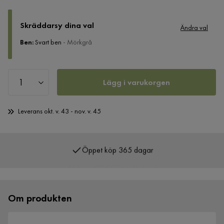
Skräddarsy dina val
Ändra val
Ben
:
Svart ben
- Mörkgrå
Lägg i varukorgen
Leverans okt. v. 43 - nov. v. 45
Öppet köp 365 dagar
Över 400 000 nöjda kunder
Om produkten