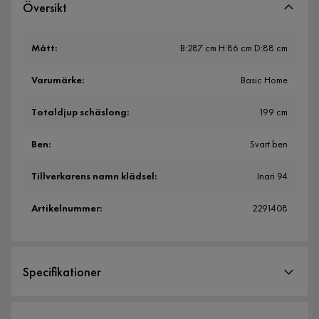
Översikt
Mått
:
B:287 cm H:86 cm D:88 cm
Varumärke
:
Basic Home
Totaldjup schäslong
:
199 cm
Ben
:
Svart ben
Tillverkarens namn klädsel
:
Inari 94
Artikelnummer
:
2291408
Specifikationer
Artikelnummer:
2291408