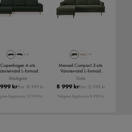
+11
+9
Copenhagen 4-sits
Menard Compact 3-sits
änstervänd L-formad
Vänstervänd L-formad
vansoffa i Manchester,
Divansoffa i Manchester,
Mörkgrön
Grön
Mörkgrön
Grön
Pris
Original
Pris
Original
 999 kr
8 999 kr
Förr 18 999 kr
Förr 12 999 kr
Pris
Pris
gare lägsta pris 12 999 kr
Tidigare lägsta pris 8 999 kr