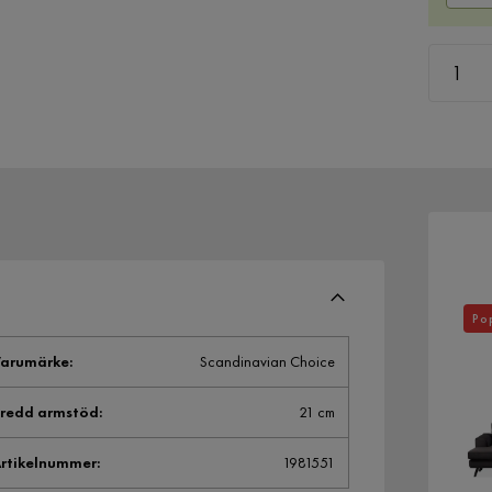
Po
arumärke
:
Scandinavian Choice
redd armstöd
:
21 cm
rtikelnummer
:
1981551