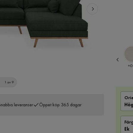
Pris
Pris
Pris
−1 000 kr
+
0 kr
+
0
1 av 9
Ori
nabba leveranser
Öppet köp 365 dagar
Hög
Fär
Ek