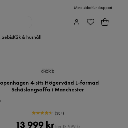
Mina sidor
Kundsupport
 bebis
Kök & hushåll
openhagen 4-sits Högervänd L-formad
Schäslongsoffa i Manchester
n
(
384
)
Pris
Original
13 999 kr
Förr 18 999 kr