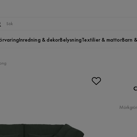
örvaring
Inredning & dekor
Belysning
Textilier & mattor
Barn &
long
C
Mörkgrö