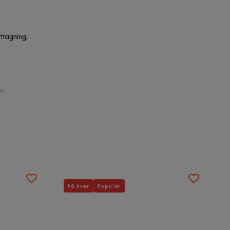
ttagning,
kr
Få kvar
Populär