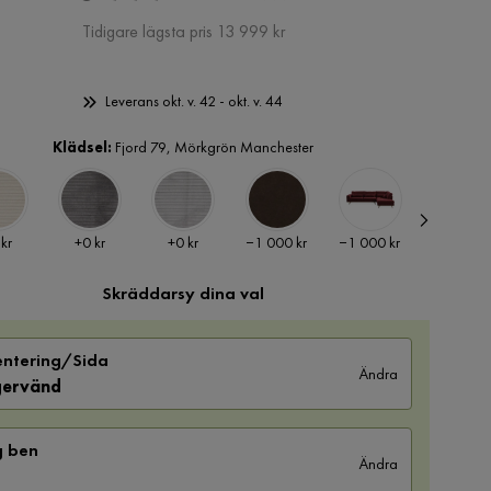
Pris
Tidigare lägsta pris 13 999 kr
Leverans okt. v. 42 - okt. v. 44
Klädsel:
Fjord 79, Mörkgrön Manchester
Pris
Pris
Pris
Pris
Pris
 kr
+
0 kr
+
0 kr
−1 000 kr
−1 000 kr
−1 000 k
Skräddarsy dina val
entering/Sida
Ändra
ervänd
g ben
Ändra