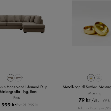
4
2
tällt en annan färg så blir jag nästan
1
1
+11
4-sits Högervänd L-formad Djup
Metallkopp till Soffben Mässin
häslongsoffa i Tyg, Brun
Mässing
Verified by Trustvoice
Brun
Pris
Original
79 kr
/st
Förr 99 kr
Pris
Original
 999 kr
Förr 21 999 kr
Pris
Tidigare lägsta pris 79 k