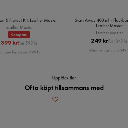
Orientering/Sida
Högervänd
ean & Protect Kit, Leather Master
Stain Away 400 ml - Fläckbor
k som på bild men otroligt fin ändå. Inte
Leather Master
Leather Master
Leather Master
Kampanj
Pris
Original
249 kr
Förr 349 kr
Rabatterat
Original
399 kr
Förr 599 kr
Pris
Pris
Pris
Tidigare lägsta pris 249 
idigare lägsta pris 499 kr
Upptäck fler
Ofta köpt tillsammans med