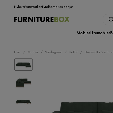
Nyheter
Varumärken
Fyndhörna
Kampanjer
Möbler
Utemöbler
F
Hem
Möbler
Vardagsrum
Soffor
Divansoffa & schäs