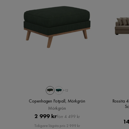
Erik P
•
2 år sedan
EP
Ni är värdelösa på supporten!
Rima H
•
5 år sedan
RH
Det var fin bekväm soffa men tyvärr hade jag bes
missnöjd.
+12
Visa fler recensioner
Copenhagen Fotpall, Mörkgrön
Rossita 
Sc
Mörkgrön
Pris
Original
2 999 kr
Förr 4 499 kr
14
Pris
Tidigare lägsta pris 2 999 kr