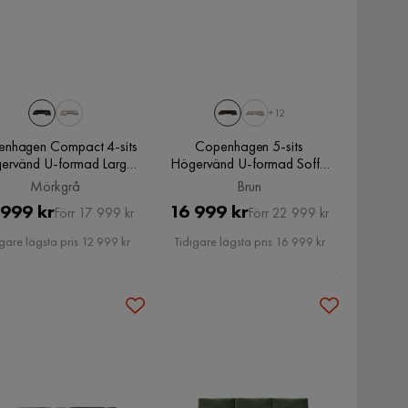
+12
nhagen Compact 4-sits
Copenhagen 5-sits
ervänd U-formad Large
Högervänd U-formad Soffa
Soffa med Divan och
med Divan och Schäslong i
Mörkgrå
Brun
slong i Sammet, Mörkgrå
Tyg, Brun
Pris
Original
Pris
Original
 999 kr
16 999 kr
Förr 17 999 kr
Förr 22 999 kr
Pris
Pris
gare lägsta pris 12 999 kr
Tidigare lägsta pris 16 999 kr