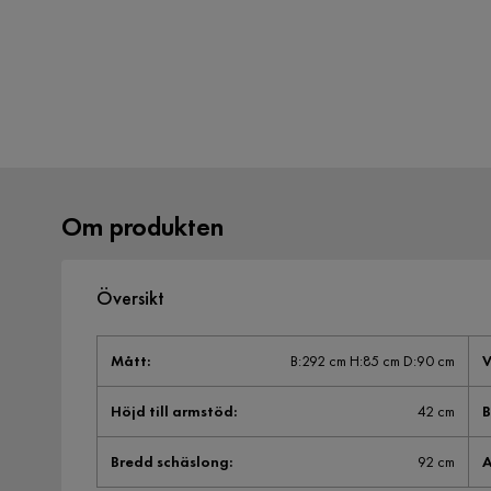
Om produkten
Översikt
Mått
:
B:292 cm H:85 cm D:90 cm
V
Höjd till armstöd
:
42 cm
B
Bredd schäslong
:
92 cm
A