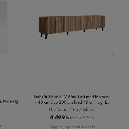
Juniskär Ribbad TV Bänk i trä med förvaring
g, Mässing
- 40 cm djup 200 cm bred 49 cm hög, Ek
/ Svart / Trä / Ribbad
Ek / Svart / Trä / Ribbad
Pris
Original
4 499 kr
Förr 4 999 kr
Pris
r
Tidigare lägsta pris 4 499 kr