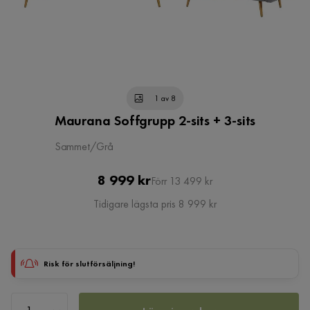
1 av 8
Maurana Soffgrupp 2-sits + 3-sits
Sammet/Grå
Pris
Original
8 999 kr
Förr 13 499 kr
Pris
Tidigare lägsta pris 8 999 kr
Risk för slutförsäljning!