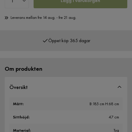
Lägg i varukorgen
Leverans mellan fre 14 aug. - fre 21 aug.
Öppet köp 365 dagar
Över 400 000 nöjda kunder
Om produkten
Översikt
Mått
:
B:185 cm H:68 cm
Sitthöjd
:
47 cm
Material
:
Tyg