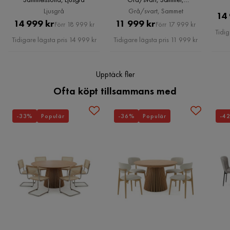
Grå/svart, Sammet
Mått:
Ljusgrå
Grå/svart, Sammet
14
Pris
Original
Pris
Original
14 999 kr
11 999 kr
Förr 18 999 kr
Förr 17 999 kr
Tidig
2-sits soffans mått:
Pris
Pris
Tidigare lägsta pris 14 999 kr
Tidigare lägsta pris 11 999 kr
3-sits soffans mått:
Sätestjocklek:
Sätes höjd:
Upptäck fler
Generella dimensioner:
Ofta köpt tillsammans med
Vikt:
Viktkapacitet per person:
-33%
Populär
-36%
Populär
-4
Erbjudandet inkluderar:
Nyckelfunktioner:
Monteringsinformation: