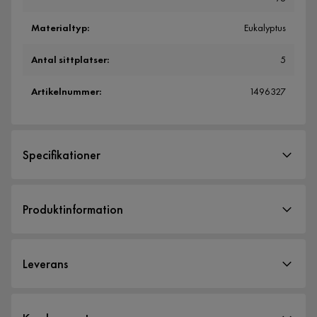
Materialtyp
:
Eukalyptus
Antal sittplatser
:
5
Artikelnummer
:
1496327
Specifikationer
Artikelnummer:
1496327
Produktinformation
Storlek
Höjd
68 cm
Leverans
Bredd
185 cm
Sitthöjd
47 cm
Leveranssätt