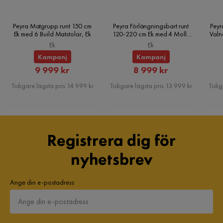
Ytterligare information:
Peyra Matgrupp runt 150 cm
Peyra Förlängningsbart runt
Peyr
Ek med 6 Build Matstolar, Ek
120-220 cm Ek med 4 Molly
Valn
Matstolar, Ek
Ek
Ek
Kampanj
Kampanj
Rabatterat
Rabatterat
9 999 kr
8 999 kr
Pris
Pris
Tidigare lägsta pris 14 999 kr
Tidigare lägsta pris 13 999 kr
Tidig
Underhållstips:
Registrera dig för
nyhetsbrev
Sammet:
Ange din e-postadress
Metall: