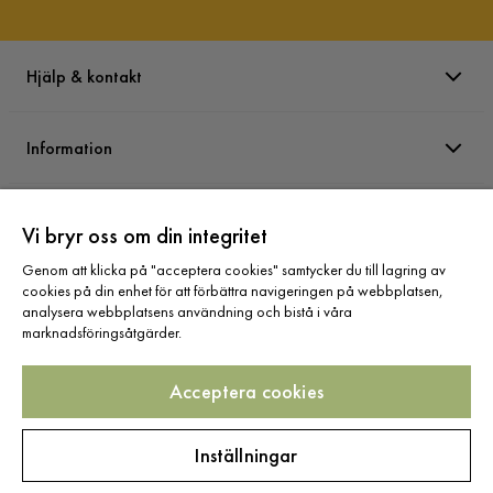
Hjälp & kontakt
Information
Varumärken
Vi bryr oss om din integritet
Genom att klicka på "acceptera cookies" samtycker du till lagring av
Sortiment
cookies på din enhet för att förbättra navigeringen på webbplatsen,
analysera webbplatsens användning och bistå i våra
marknadsföringsåtgärder.
Acceptera cookies
Följ oss
Inställningar
Copyright © 2025 Home Furnishing Nordic AB