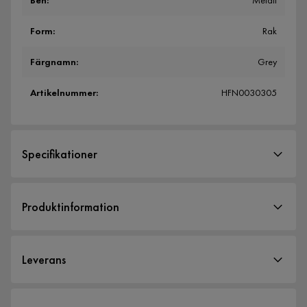
Ben
:
Metall
Form
:
Rak
Färgnamn
:
Grey
Artikelnummer
:
HFN0030305
Specifikationer
Artikelnummer:
HFN0030305
Produktinformation
Storlek
Höjd
79 cm
Leverans
Bredd
135 cm
Djup
65 cm
Leveranssätt