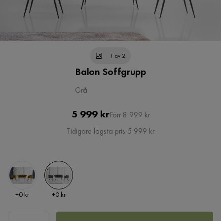
1 av 2
Balon Soffgrupp
Grå
Pris
Original
5 999 kr
Förr 8 999 kr
Pris
Tidigare lägsta pris 5 999 kr
Pris
Pris
+
0 kr
+
0 kr