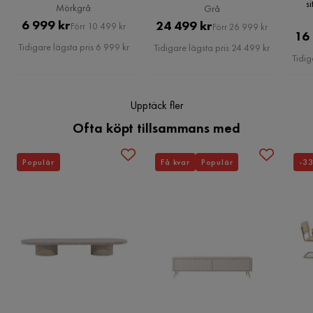
s
Mörkgrå
Grå
Serie
Pris
Original
6 999 kr
Pris
Original
24 499 kr
Förr 10 499 kr
Förr 26 999 kr
16
Pris
Pris
Tidigare lägsta pris 6 999 kr
Tidigare lägsta pris 24 499 kr
Tidig
Upptäck fler
Ofta köpt tillsammans med
Populär
Få kvar
Populär
-3