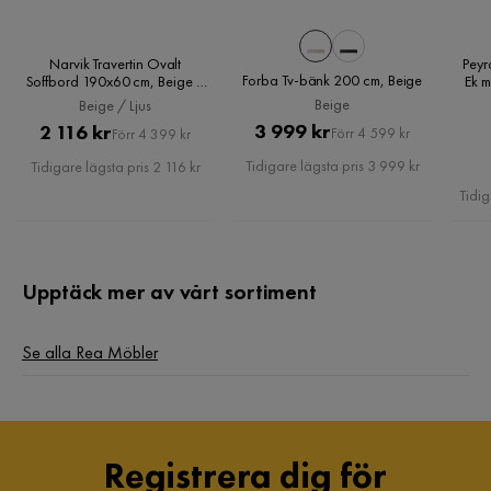
Narvik Travertin Ovalt
Peyr
Forba Tv-bänk 200 cm, Beige
Soffbord 190x60 cm, Beige /
Ek m
Ljus
Beige
Beige / Ljus
Pris
Original
Pris
Original
3 999 kr
2 116 kr
Förr 4 599 kr
Förr 4 399 kr
Pris
Pris
Tidigare lägsta pris 3 999 kr
Tidigare lägsta pris 2 116 kr
Tidig
Upptäck mer av vårt sortiment
Se alla Rea Möbler
Registrera dig för