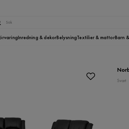
örvaring
Inredning & dekor
Belysning
Textilier & mattor
Barn &
Norb
Svart