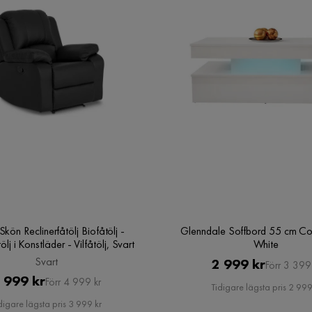
Sammansättning
40% Pvc,60% polyester
 kvalitet.
Färgnamn
Svart
, kundsupporten är tyvärr inte tillräcklig
Garanti
10 år
litén, 1 stjärna, då både leveransen och
enna köp!
Vikt
80 kg
Typ av reclinerfunktion
Manuell
Serie
Norbo
kön Reclinerfåtölj Biofåtölj -
Glenndale Soffbord 55 cm C
ölj i Konstläder - Vilfåtölj, Svart
White
Svart
Pris
Original
2 999 kr
Förr 3 399
Pris
Original
ölj - Fällbar fåtölj i Konstläder -
 999 kr
Förr 4 999 kr
Pris
Tidigare lägsta pris 2 999
Pris
digare lägsta pris 3 999 kr