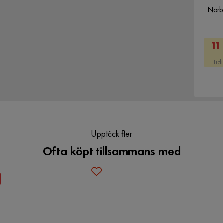
paket
Norbo
s Konstläder - Fällbar soffa - Biosoffa
11
p ens kvalité är väldigt hög och hade
 att den var 10 00:- dyrare. Vi har fått
Tid
rupp. Vi är mycket nöjda och vi
Sittbredd
104 cm
Djup
97 cm
Upptäck fler
Ofta köpt tillsammans med
att de har inte kommit att ta tillbaka
2
Material
Läder