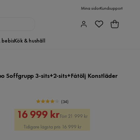
Mina sidor
Kundsupport
 bebis
Kök & hushåll
o Soffgrupp 3-sits+2-sits+Fåtölj Konstläder
(
34
)
Rabatterat
Original
16 999 kr
Förr 21 999 kr
Pris
Pris
Tidigare lägsta pris 16 999 kr