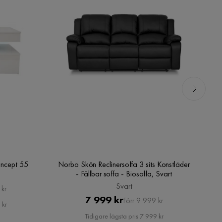
oncept 55
Norbo Skön Reclinersoffa 3 sits Konstläder
- Fällbar soffa - Biosoffa, Svart
Svart
 kr
Pris
Original
7 999 kr
Förr 9 999 kr
 kr
Pris
Tidigare lägsta pris 7 999 kr