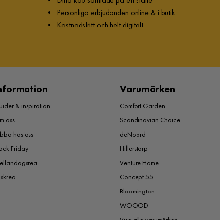
•
Dina köp samlade på ett ställe
•
Personliga erbjudanden online & i butik
•
Kostnadsfritt och helt digitalt
Garanti
10 år
Färg ben
Svart
nformation
Varumärken
Färg
Svart
ider & inspiration
Comfort Garden
Verified by Trustvoice
m oss
Scandinavian Choice
obba hos oss
deNoord
ack Friday
Hillerstorp
 Konstläder - Fällbar soffa - Biosoffa
ellandagsrea
Venture Home
åskrea
Concept 55
Bloomington
WOOOD
Sittbredd
156 cm
Visa alla varumärken