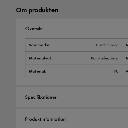
Om produkten
Översikt
Varumärke
:
Comfort Living
M
Materialval
:
Konstläder,Läder
M
Material
:
PU
A
Specifikationer
Artikelnummer:
585313
Produktinformation
Antal