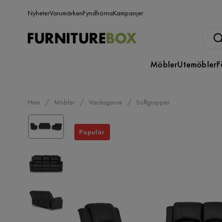
Nyheter
Varumärken
Fyndhörna
Kampanjer
Möbler
Utemöbler
F
Hem
Möbler
Vardagsrum
Soffgrupper
Populär