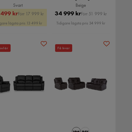
Svart
Beige
Rabatterat
Original
Pris
Original
 499 kr
34 999 kr
Förr 17 999 kr
Förr 51 999 kr
Pris
Pris
Pris
gare lägsta pris 13 499 kr
Tidigare lägsta pris 34 999 kr
pulär
Få kvar