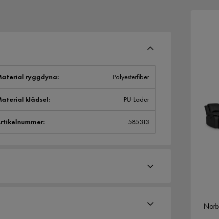
aterial ryggdyna
:
Polyesterfiber
aterial klädsel
:
PU-Läder
rtikelnummer
:
585313
Norbo