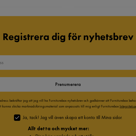
jukare med tiden.
Bredd
97 cm
lv ca 50m då lastbilen inte kunde köra in
Registrera dig för nyhetsbrev
Prenumerera
Material
Läder
adress bekräftar jag att jag vill ha Furniturebox nyhetsbrev och godkänner att Furniturebox beh
att kunna skicka marknadsföringsmaterial som anpassats till mig enligt Furniturebox
Integritetsp
onen gör att soffgruppen lyfts till en
Ja, tack! Jag vill även skapa ett konto till Mina sidor.
Allt detta och mycket mer: