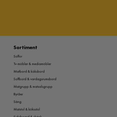
Sortiment
Soffor
Tv-möbler & mediamöbler
Matbord & köksbord
Soffbord & vardagsrumsbord
Matgrupp & matsalsgrupp
Byråer
Säng
Matstol & köksstol
Sideboard & skänk