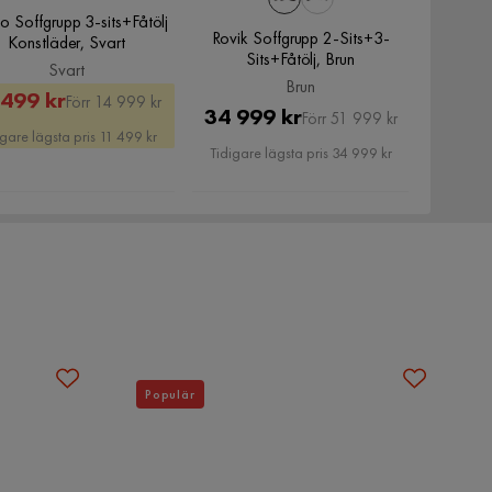
 Soffgrupp 3-sits+Fåtölj
Rovik Soffgrupp 2-Sits+3-
Konstläder, Svart
Sits+Fåtölj, Brun
Svart
Brun
Rabatterat
Original
 499 kr
Förr 14 999 kr
Pris
Original
34 999 kr
Förr 51 999 kr
Pris
Pris
igare lägsta pris 11 499 kr
Pris
Tidigare lägsta pris 34 999 kr
Populär