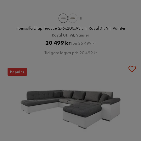
+11
Hörnsoffa Eltap Ferucce 276x200x93 cm, Royal 01, Vit, Vänster
Royal 01, Vit, Vänster
Pris
Original
20 499 kr
Förr 26 499 kr
Pris
Tidigare lägsta pris 20 499 kr
Populär