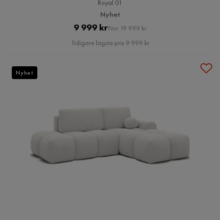
Royal 01
Nyhet
Pris
Original
9 999 kr
Förr 19 999 kr
Pris
Tidigare lägsta pris 9 999 kr
Nyhet