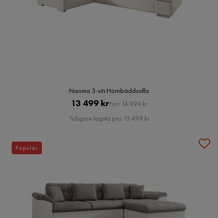
Naoma 3-sits Hörnbäddsoffa
Pris
Original
13 499 kr
Förr 14 999 kr
Pris
Tidigare lägsta pris 13 499 kr
Populär