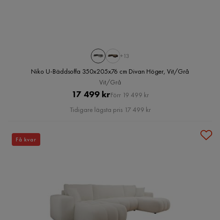
+13
Niko U-Bäddsoffa 350x205x76 cm Divan Höger, Vit/Grå
Vit/Grå
Pris
Original
17 499 kr
Förr 19 499 kr
Pris
Tidigare lägsta pris 17 499 kr
Få kvar