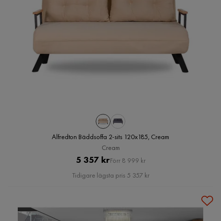
Alfredton Bäddsoffa 2-sits 120x185, Cream
Cream
Pris
Original
5 357 kr
Förr 8 999 kr
Pris
Tidigare lägsta pris 5 357 kr