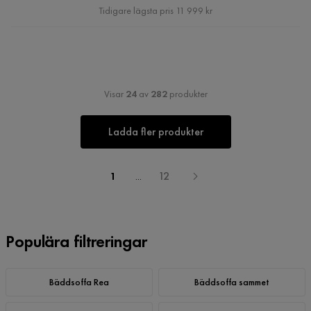
Pris
Tidigare lägsta pris 11 999 kr
Visar
24
av
282
produkter
Ladda fler produkter
1
...
12
Populära filtreringar
Bäddsoffa Rea
Bäddsoffa sammet