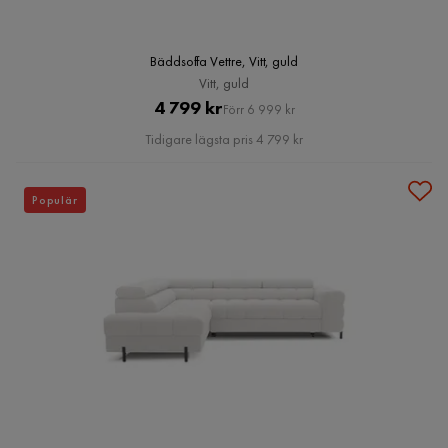
Bäddsoffa Vettre, Vitt, guld
Vitt, guld
Pris
Original
4 799 kr
Förr 6 999 kr
Pris
Tidigare lägsta pris 4 799 kr
Populär