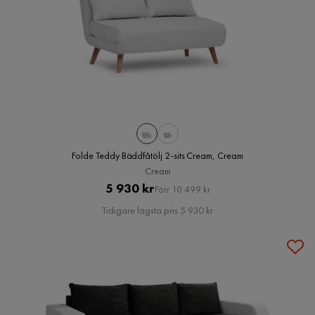
Folde Teddy Bäddfåtölj 2-sits Cream, Cream
Cream
Pris
Original
5 930 kr
Förr 10 499 kr
Pris
Tidigare lägsta pris 5 930 kr