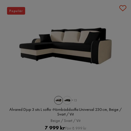
Populär
+13
Alvared Djup 3 sits L soffa -Hörnbäddsoffa Universal 230 cm, Beige /
Svart / Vit
Beige / Svart / Vit
Pris
Original
7 999 kr
Förr 8 999 kr