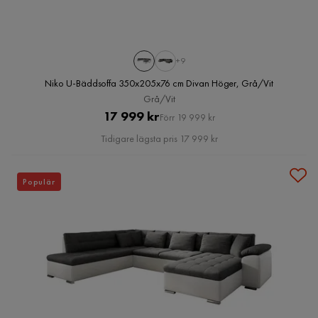
+9
Niko U-Bäddsoffa 350x205x76 cm Divan Höger, Grå/Vit
Grå/Vit
Pris
Original
17 999 kr
Förr 19 999 kr
Pris
Tidigare lägsta pris 17 999 kr
Populär