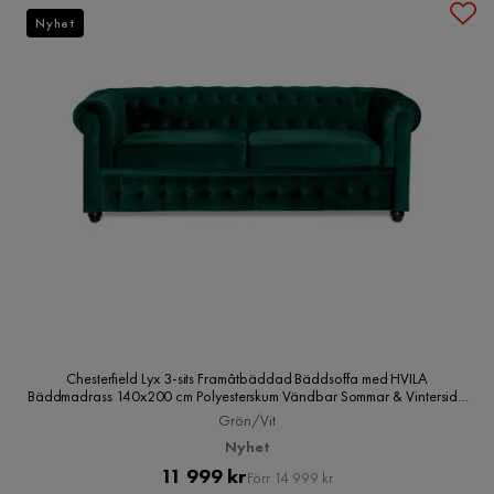
Nyhet
Chesterfield Lyx 3-sits Framåtbäddad Bäddsoffa med HVILA
Bäddmadrass 140x200 cm Polyesterskum Vändbar Sommar & Vintersida
och Tvättbar klädsel, Grön/Vit
Grön/Vit
Nyhet
Pris
Original
11 999 kr
Förr 14 999 kr