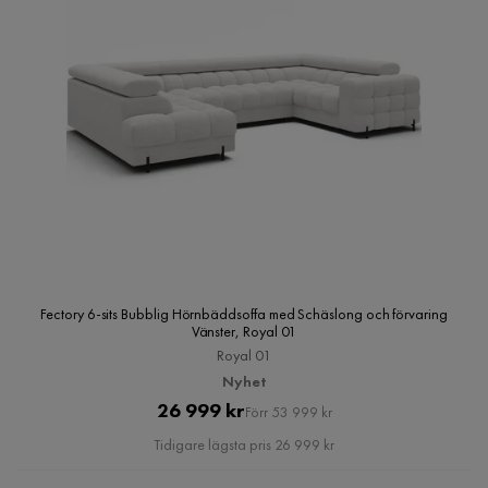
Fectory 6-sits Bubblig Hörnbäddsoffa med Schäslong och förvaring
Vänster, Royal 01
Royal 01
Nyhet
Pris
Original
26 999 kr
Förr 53 999 kr
Pris
Tidigare lägsta pris 26 999 kr