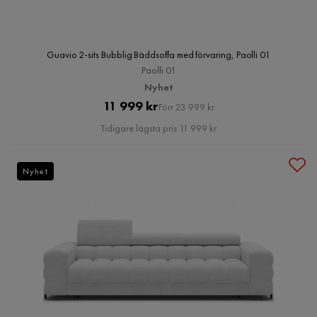
Guavio 2-sits Bubblig Bäddsoffa med förvaring, Paolli 01
Paolli 01
Nyhet
Pris
Original
11 999 kr
Förr 23 999 kr
Pris
Tidigare lägsta pris 11 999 kr
Nyhet