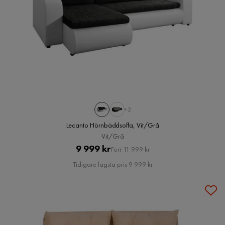
+2
Lecanto Hörnbäddsoffa, Vit/Grå
Vit/Grå
Pris
Original
9 999 kr
Förr 11 999 kr
Pris
Tidigare lägsta pris 9 999 kr