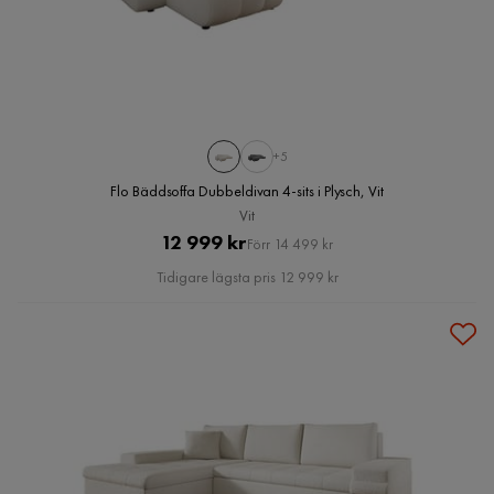
+5
Flo Bäddsoffa Dubbeldivan 4-sits i Plysch, Vit
Vit
Pris
Original
12 999 kr
Förr 14 499 kr
Pris
Tidigare lägsta pris 12 999 kr