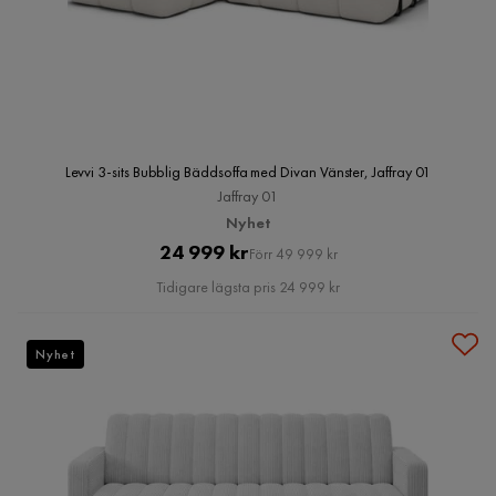
Levvi 3-sits Bubblig Bäddsoffa med Divan Vänster, Jaffray 01
Jaffray 01
Nyhet
Pris
Original
24 999 kr
Förr 49 999 kr
Pris
Tidigare lägsta pris 24 999 kr
Nyhet