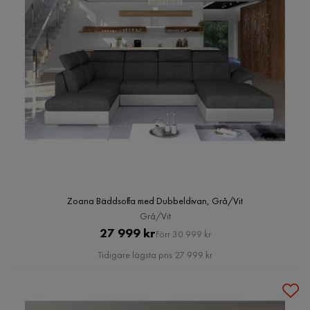
Zoana Bäddsoffa med Dubbeldivan, Grå/Vit
Grå/Vit
Pris
Original
27 999 kr
Förr 30 999 kr
Pris
Tidigare lägsta pris 27 999 kr