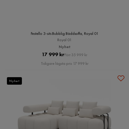
Festello 3-sits Bubblig Bäddsoffa, Royal 01
Royal 01
Nyhet
Pris
Original
17 999 kr
Förr 35 999 kr
Pris
Tidigare lägsta pris 17 999 kr
Nyhet