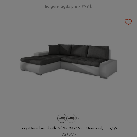
Pris
Tidigare lägsta pris 7 999 kr
+4
Cerys Divanbäddsoffa 265x185x85 cm Universal, Grå/Vit
Grå/Vit