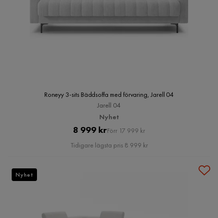
Roneyy 3-sits Bäddsoffa med förvaring, Jarell 04
Jarell 04
Nyhet
Pris
Original
8 999 kr
Förr 17 999 kr
Pris
Tidigare lägsta pris 8 999 kr
Nyhet