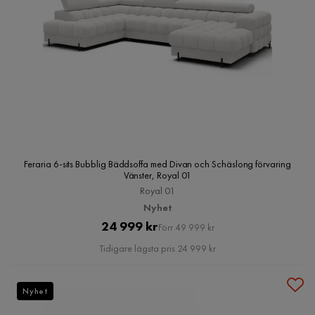
Feraria 6-sits Bubblig Bäddsoffa med Divan och Schäslong förvaring
Vänster, Royal 01
Royal 01
Nyhet
Pris
Original
24 999 kr
Förr 49 999 kr
Pris
Tidigare lägsta pris 24 999 kr
Nyhet