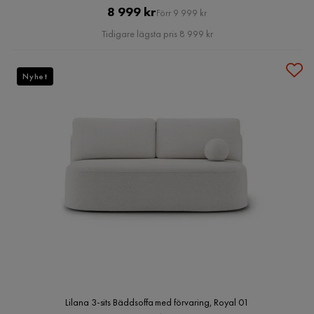
Pris
Original
8 999 kr
Förr 9 999 kr
Pris
Tidigare lägsta pris 8 999 kr
Nyhet
Lilana 3-sits Bäddsoffa med förvaring, Royal 01