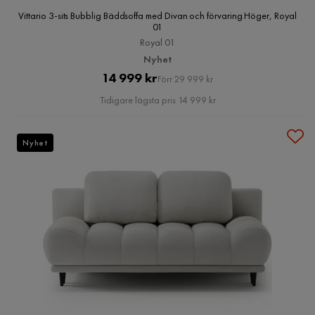
Vittario 3-sits Bubblig Bäddsoffa med Divan och förvaring Höger, Royal
01
Royal 01
Nyhet
Pris
Original
14 999 kr
Förr 29 999 kr
Pris
Tidigare lägsta pris 14 999 kr
Nyhet