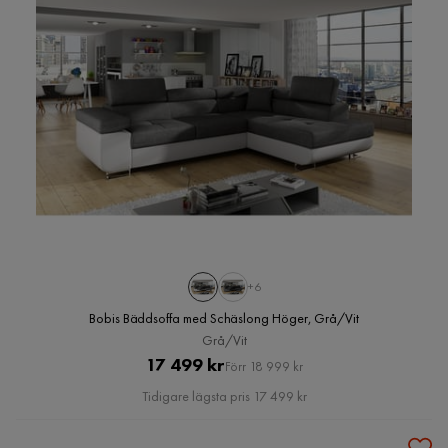
+6
Bobis Bäddsoffa med Schäslong Höger, Grå/Vit
Grå/Vit
Pris
Original
17 499 kr
Förr 18 999 kr
Pris
Tidigare lägsta pris 17 499 kr