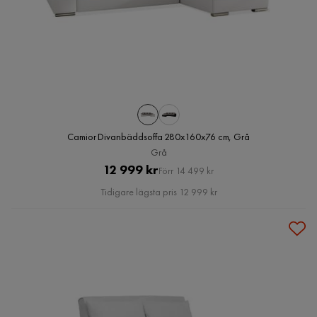
Camior Divanbäddsoffa 280x160x76 cm, Grå
Grå
Pris
Original
12 999 kr
Förr 14 499 kr
Pris
Tidigare lägsta pris 12 999 kr