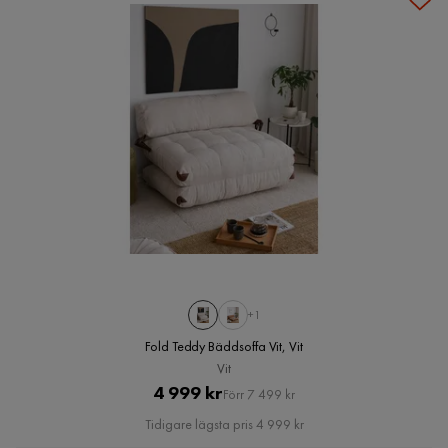
+1
Fold Teddy Bäddsoffa Vit, Vit
Vit
Pris
Original
4 999 kr
Förr 7 499 kr
Pris
Tidigare lägsta pris 4 999 kr