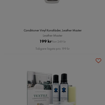
Conditioner Vinyl Konstläder, Leather Master
Leather Master
Pris
Original
199 kr
Förr 249 kr
Pris
Tidigare lägsta pris 199 kr