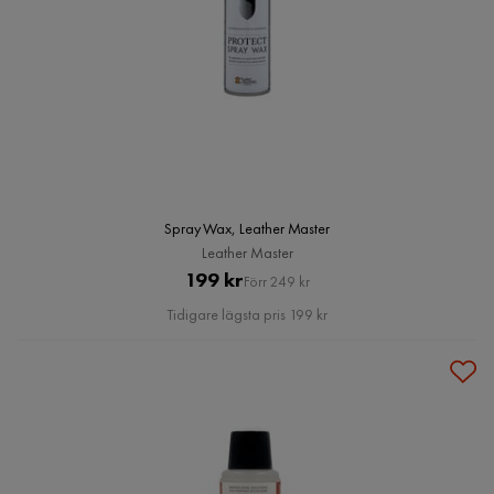
Spray Wax, Leather Master
Leather Master
Pris
Original
199 kr
Förr 249 kr
Pris
Tidigare lägsta pris 199 kr