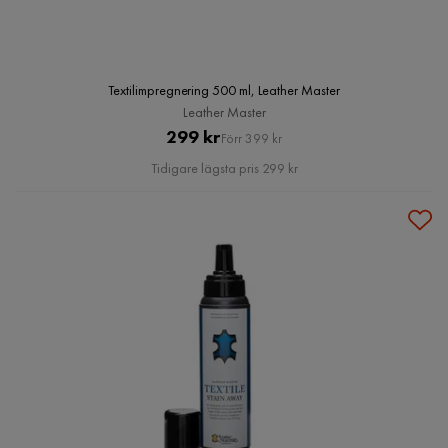
Textilimpregnering 500 ml, Leather Master
Leather Master
Pris
Original
299 kr
Förr 399 kr
Pris
Tidigare lägsta pris 299 kr