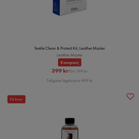
Textile Clean & Protect Kit, Leather Master
Leather Master
Kampanj
Rabatterat
Original
399 kr
Förr 599 kr
Pris
Pris
Tidigare lägsta pris 499 kr
Få kvar