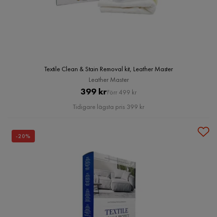
Textile Clean & Stain Removal kit, Leather Master
Leather Master
Pris
Original
399 kr
Förr 499 kr
Pris
Tidigare lägsta pris 399 kr
-20%