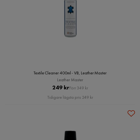
Textile Cleaner 400ml - VB, Leather Master
Leather Master
Pris
Original
249 kr
Förr 349 kr
Pris
Tidigare lägsta pris 249 kr