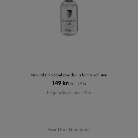
Natural Oil 250ml skyddsolja för trä och sten
Pris
Original
149 kr
Förr 199 kr
Pris
Tidigare lägsta pris 149 kr
Visar
15
av
15
produkter