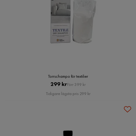
Torrschampo för textilier
Pris
Original
299 kr
Förr 399 kr
Pris
Tidigare lägsta pris 299 kr