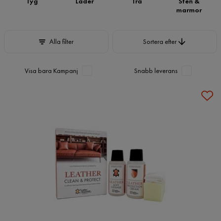
Tyg
Läder
Trä
Sten &
marmor
Sortera efter
Alla filter
Sortera efter
Visa bara Kampanj
Snabb leverans