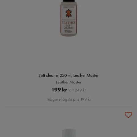
Soft cleaner 250 ml, Leather Master
Leather Master
Pris
Original
199 kr
Förr 249 kr
Pris
Tidigare lägsta pris 199 kr