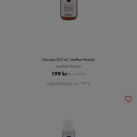
Vaxolja 250 ml, Leather Master
Leather Master
Pris
Original
199 kr
Förr 249 kr
Pris
Tidigare lägsta pris 199 kr