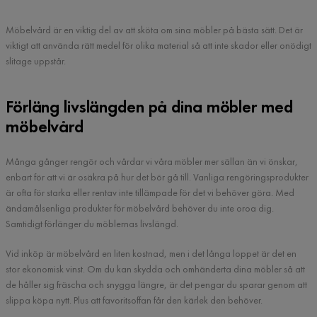
Möbelvård är en viktig del av att sköta om sina möbler på bästa sätt. Det är
viktigt att använda rätt medel för olika material så att inte skador eller onödigt
slitage uppstår.
Förläng livslängden på dina möbler med
möbelvård
Många gånger rengör och vårdar vi våra möbler mer sällan än vi önskar,
enbart för att vi är osäkra på hur det bör gå till. Vanliga rengöringsprodukter
är ofta för starka eller rentav inte tillämpade för det vi behöver göra. Med
ändamålsenliga produkter för möbelvård behöver du inte oroa dig.
Samtidigt förlänger du möblernas livslängd.
Vid inköp är möbelvård en liten kostnad, men i det långa loppet är det en
stor ekonomisk vinst. Om du kan skydda och omhänderta dina möbler så att
de håller sig fräscha och snygga längre, är det pengar du sparar genom att
slippa köpa nytt. Plus att favoritsoffan får den kärlek den behöver.