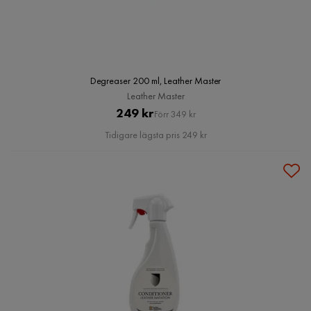
Degreaser 200 ml, Leather Master
Leather Master
Pris
Original
249 kr
Förr 349 kr
Pris
Tidigare lägsta pris 249 kr