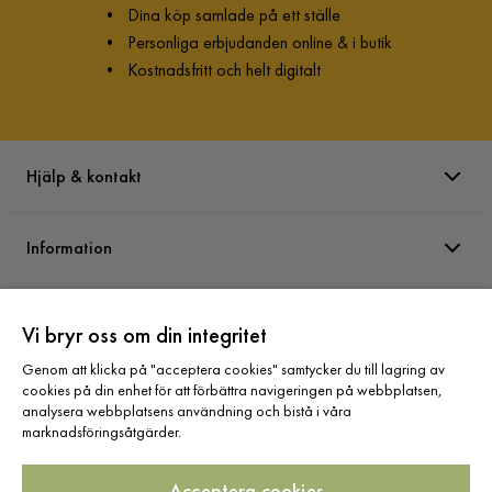
•
Dina köp samlade på ett ställe
•
Personliga erbjudanden online & i butik
•
Kostnadsfritt och helt digitalt
Hjälp & kontakt
Information
Varumärken
Vi bryr oss om din integritet
Genom att klicka på "acceptera cookies" samtycker du till lagring av
Sortiment
cookies på din enhet för att förbättra navigeringen på webbplatsen,
analysera webbplatsens användning och bistå i våra
marknadsföringsåtgärder.
Acceptera cookies