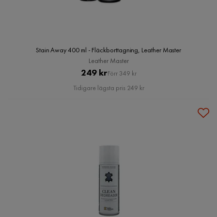
Stain Away 400 ml - Fläckborttagning, Leather Master
Leather Master
Pris
Original
249 kr
Förr 349 kr
Pris
Tidigare lägsta pris 249 kr