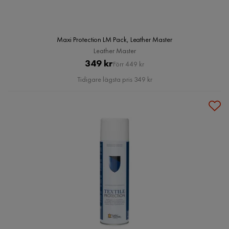
Maxi Protection LM Pack, Leather Master
Leather Master
Pris
Original
349 kr
Förr 449 kr
Pris
Tidigare lägsta pris 349 kr