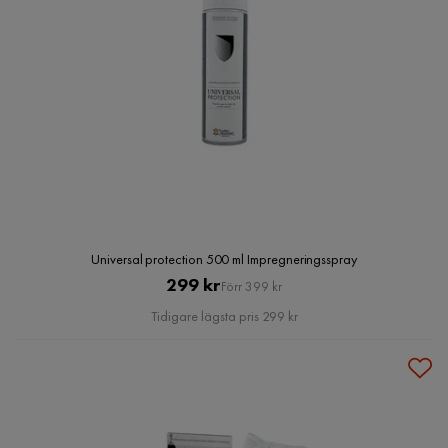
Universal protection 500 ml Impregneringsspray
Pris
Original
299 kr
Förr 399 kr
Pris
Tidigare lägsta pris 299 kr