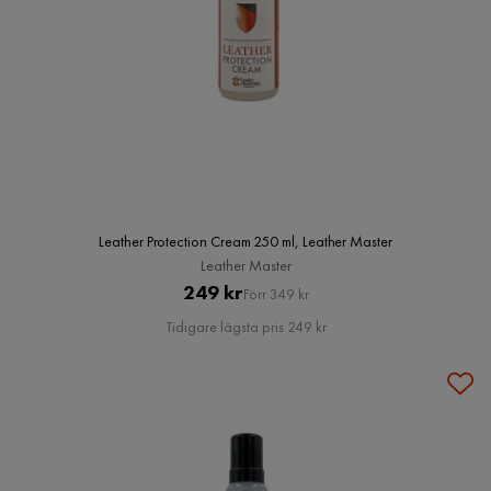
Leather Protection Cream 250 ml, Leather Master
Leather Master
Pris
Original
249 kr
Förr 349 kr
Pris
Tidigare lägsta pris 249 kr