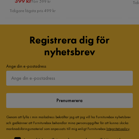
Rabatterat
Original
399 kr
Förr 599 kr
Tid
väldigt bra service och leverns
Pris
Pris
Tidigare lägsta pris 499 kr
4 år sedan
Jens G
JG
Registrera dig för
nyhetsbrev
Bra produkt
5 år sedan
Ange din e-postadress
Mona A
MA
Den är jättebra
Prenumerera
5 år sedan
1
1
Genom att fylla i min mailadress bekräftar jag att jag vill ha Furniturebox nyhetsbrev
och godkänner att Furniturebox behandlar mina personuppgifter för att kunna skicka
Susanne O
SO
marknadsföringsmaterial som anpassats till mig enligt Furniturebox
Integritetspolicy
.