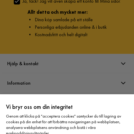
Ja, tack! Jag vill även skapa ett konto till Mina sidor.
Bra produkt som fungerar bra till det den skall användas till
Allt detta och mycket mer:
5 år sedan
3
•
Dina köp samlade på ett ställe
•
Personliga erbjudanden online & i butik
Baraa N
BN
•
Kostnadsfritt och helt digitalt
Är super nöjd
5 år sedan
1
Hjälp & kontakt
Visa fler recensioner
Information
Verified by Trustvoice
Varumärken
Vi bryr oss om din integritet
Genom att klicka på "acceptera cookies" samtycker du till lagring av
Sortiment
cookies på din enhet för att förbättra navigeringen på webbplatsen,
analysera webbplatsens användning och bistå i våra
marknadsföringsåtgärder.