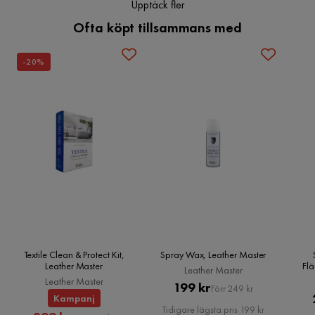
Upptäck fler
fungerar bra
Ofta köpt tillsammans med
4 år sedan
-1
3
-20%
Jeanette
J
Lätt att använda och bra för tyget.
4 år sedan
-1
2
Leila
L
Har inte spillt något
4 år sedan
-1
2
Textile Clean & Protect Kit,
Spray Wax, Leather Master
Leather Master
Flä
Leather Master
Artjom K
Leather Master
Pris
Original
199 kr
AK
Förr 249 kr
Kampanj
Pris
Tidigare lägsta pris 199 kr