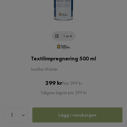
1 av 4
Textilimpregnering 500 ml
Leather Master
Pris
Original
299 kr
Förr 399 kr
Pris
Tidigare lägsta pris 299 kr
Lägg i varukorgen