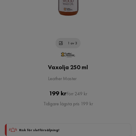
1 av 3
Vaxolja 250 ml
Leather Master
Pris
Original
199 kr
Förr 249 kr
Pris
Tidigare lägsta pris 199 kr
Risk för slutförsäljning!