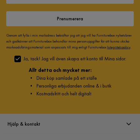
inte hur bra den är.
6 år sedan
1
Prenumerera
Ronny C
RC
Genom att fylla i min mailadress bekräftar jag att jag vill ha Furniturebox nyhetsbrev
och godkänner att Furniturebox behandlar mina personuppgifter för att kunna skicka
Oljan använder jag till möbler o till trät på mina jaktvapen
marknadsföringsmaterial som anpassats till mig enligt Furniturebox
Integritetspolicy
.
skyddar mot fukt
Ja, tack! Jag vill även skapa ett konto till Mina sidor.
mycket bra...!
Allt detta och mycket mer:
7 år sedan
1
•
Dina köp samlade på ett ställe
•
Personliga erbjudanden online & i butik
Zarina A
ZA
•
Kostnadsfritt och helt digitalt
Jättebra
2 år sedan
1
Hjälp & kontakt
Stjepan J
SJ