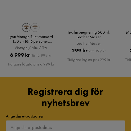
Elisabeth B
EB
Textilimpregnering 500 ml,
Ma
Oljan gjorde mina gamla möbler jättefina
Lyon Vintage Runt Matbord
Leather Master
150 cm för 6 personer,
6 år sedan
1
Leather Master
Vintage / Alm / Trä
Vintage / Alm / Trä
Pris
Original
299 kr
Förr 399 kr
Pris
Original
6 999 kr
Förr 8 999 kr
Pris
Mona
Tidigare lägsta pris 299 kr
Tid
M
Pris
Tidigare lägsta pris 6 999 kr
Till belåtenhet
3 år sedan
1
Registrera dig för
nyhetsbrev
Patrik K
PK
Ange din e-postadress
Bra produkt som ger ett bra resultat.
Har ej haft någon kontakt med kundsupporten så den vet jag