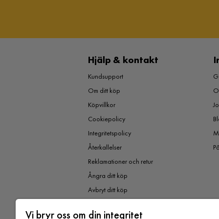
Hjälp & kontakt
I
Kundsupport
Gu
Om ditt köp
O
Köpvillkor
J
Cookiepolicy
Bl
Integritetspolicy
M
Återkallelser
P
Reklamationer och retur
Ångra ditt köp
Avbryt ditt köp
Vi bryr oss om din integritet