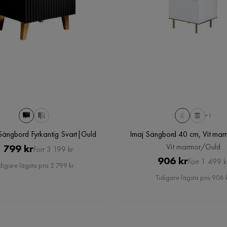
+1
 Sängbord Fyrkantig Svart|Guld
Imaj Sängbord 40 cm, Vit ma
Pris
Original
Vit marmor/Guld
 799 kr
Förr 3 199 kr
Pris
Original
906 kr
Pris
Förr 1 499 k
digare lägsta pris 2 799 kr
Pris
Tidigare lägsta pris 906 