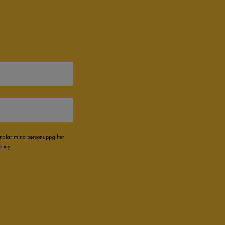
andlar mina personuppgifter
olicy
.