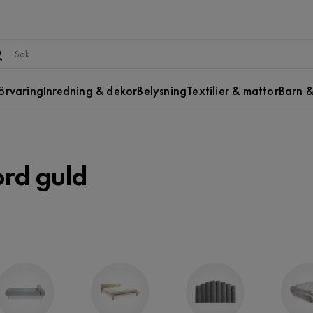
örvaring
Inredning & dekor
Belysning
Textilier & mattor
Barn &
rd guld