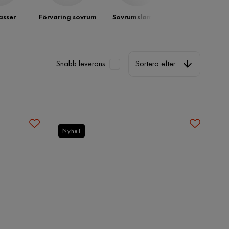
sser
Förvaring sovrum
Sovrumslampa
Möbelset för
sovrum
Sortera efter
Snabb leverans
Sortera efter
Nyhet