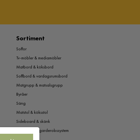
Sortiment
Soffor
Tv-möbler & mediamöbler
Matbord & köksbord
Soffbord & vardagsrumsbord
Matgrupp & matsalsgrupp
Byråer
Säng
Matstol & köksstol
Sideboard & skänk
Garderob & garderobssystem