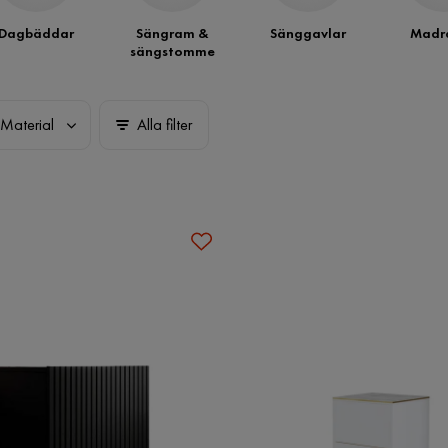
Dagbäddar
Sängram &
Sänggavlar
Madra
sängstomme
Material
Alla filter