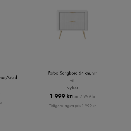
Forba Sängbord 64 cm, vit
rmor/Guld
vit
Nyhet
r
Pris
Original
1 999 kr
Förr 2 999 kr
kr
Pris
Tidigare lägsta pris 1 999 kr