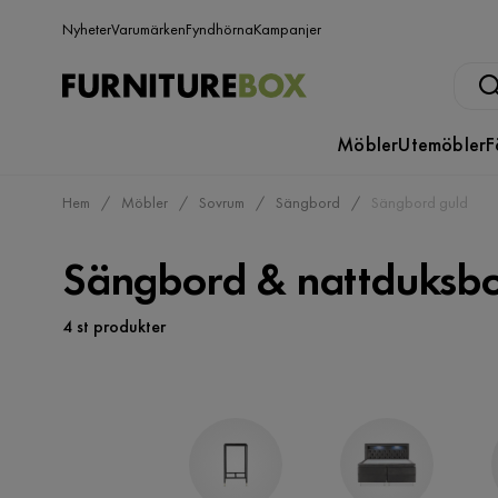
Nyheter
Varumärken
Fyndhörna
Kampanjer
Möbler
Utemöbler
F
Hem
Möbler
Sovrum
Sängbord
Sängbord guld
Sängbord & nattduksbo
4 st produkter