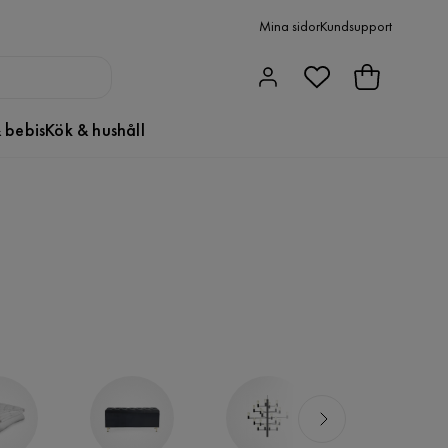
Mina sidor
Kundsupport
 bebis
Kök & hushåll