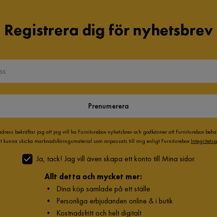
Registrera dig för nyhetsbrev
Prenumerera
adress bekräftar jag att jag vill ha Furniturebox nyhetsbrev och godkänner att Furniturebox beh
att kunna skicka marknadsföringsmaterial som anpassats till mig enligt Furniturebox
Integritetsp
Ja, tack! Jag vill även skapa ett konto till Mina sidor.
Allt detta och mycket mer:
•
Dina köp samlade på ett ställe
•
Personliga erbjudanden online & i butik
•
Kostnadsfritt och helt digitalt