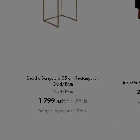
Seddik Sängbord 35 cm Rektangulär,
Juniskär
Guld/Brun
2
Guld/Brun
Pris
Original
1 799 kr
Förr 1 999 kr
Ti
Pris
Tidigare lägsta pris 1 799 kr