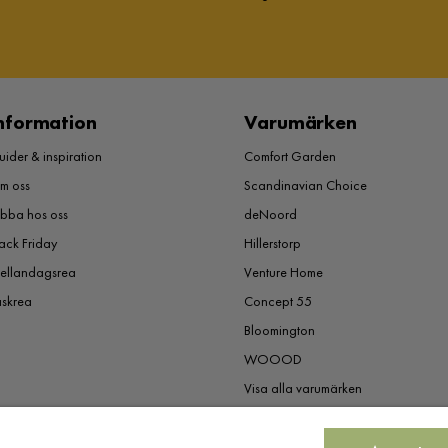
nformation
Varumärken
ider & inspiration
Comfort Garden
m oss
Scandinavian Choice
obba hos oss
deNoord
ack Friday
Hillerstorp
ellandagsrea
Venture Home
åskrea
Concept 55
Bloomington
WOOOD
Visa alla varumärken