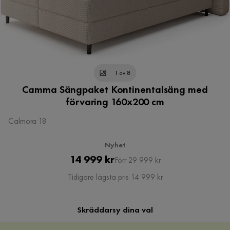
1 av 8
Camma Sängpaket Kontinentalsäng med
förvaring 160x200 cm
Calmora 18
Nyhet
Pris
Original
14 999 kr
Förr 29 999 kr
Pris
Tidigare lägsta pris 14 999 kr
Skräddarsy dina val