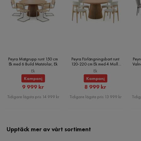
Färgnamn
Calmora 18
Utseende
Modern
Stil
Modern
Maxvikt
240 Kg
Peyra Matgrupp runt 150 cm
Peyra Förlängningsbart runt
Peyr
Ek med 6 Build Matstolar, Ek
120-220 cm Ek med 4 Molly
Valn
Färg ben
Svart
Matstolar, Ek
Ek
Ek
Kampanj
Kampanj
Klädsel
Calmora 18
Rabatterat
Rabatterat
9 999 kr
8 999 kr
Pris
Pris
Vikt
126 kg
Tidigare lägsta pris 14 999 kr
Tidigare lägsta pris 13 999 kr
Tidig
Färg
Beige
Sänggavel
Med sänggavel
Upptäck mer av vårt sortiment
Serie