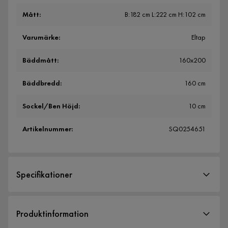
Mått
:
B:182 cm L:222 cm H:102 cm
Varumärke
:
Eltap
Bäddmått
:
160x200
Bäddbredd
:
160 cm
Sockel/Ben Höjd
:
10 cm
Artikelnummer
:
SQ0254651
Specifikationer
Artikelnummer:
SQ0254651
Produktinformation
Storlek