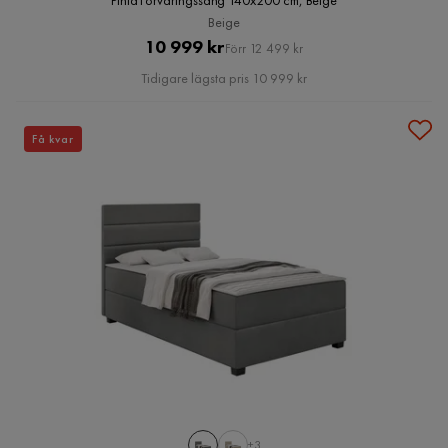
Pinta Förvaringssäng 140x200 cm, Beige
Beige
Pris
Original
10 999 kr
Förr 12 499 kr
Pris
Tidigare lägsta pris 10 999 kr
Få kvar
+3