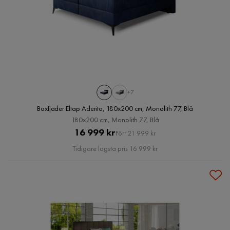
+7
Boxfjäder Eltap Aderito, 180x200 cm, Monolith 77, Blå
180x200 cm, Monolith 77, Blå
Pris
Original
16 999 kr
Förr 21 999 kr
Pris
Tidigare lägsta pris 16 999 kr