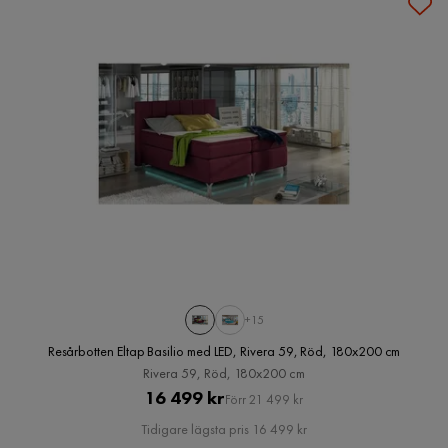
+15
Resårbotten Eltap Basilio med LED, Rivera 59, Röd, 180x200 cm
Rivera 59, Röd, 180x200 cm
Pris
Original
16 499 kr
Förr 21 499 kr
Pris
Tidigare lägsta pris 16 499 kr