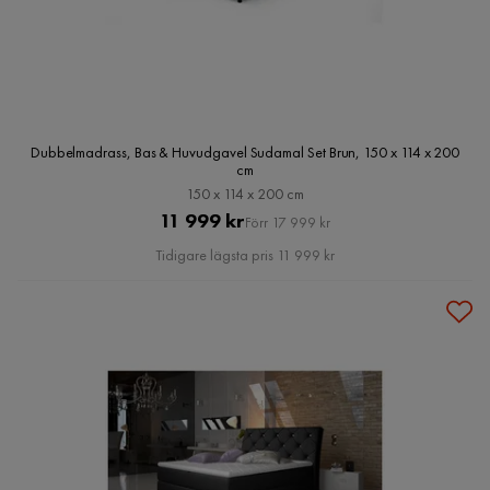
Dubbelmadrass, Bas & Huvudgavel Sudamal Set Brun, 150 x 114 x 200
cm
150 x 114 x 200 cm
Pris
Original
11 999 kr
Förr 17 999 kr
Pris
Tidigare lägsta pris 11 999 kr