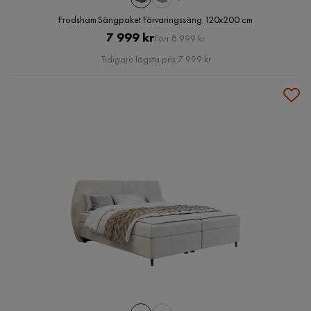
Frodsham Sängpaket Förvaringssäng 120x200 cm
Pris
Original
7 999 kr
Förr 8 999 kr
Pris
Tidigare lägsta pris 7 999 kr