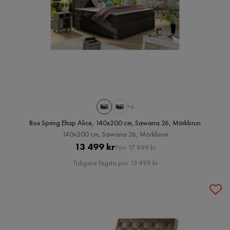
+6
Box Spring Eltap Alice, 140x200 cm, Sawana 26, Mörkbrun
140x200 cm, Sawana 26, Mörkbrun
Pris
Original
13 499 kr
Förr 17 999 kr
Pris
Tidigare lägsta pris 13 499 kr