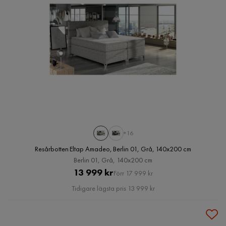
+16
Resårbotten Eltap Amadeo, Berlin 01, Grå, 140x200 cm
Berlin 01, Grå, 140x200 cm
Pris
Original
13 999 kr
Förr 17 999 kr
Pris
Tidigare lägsta pris 13 999 kr