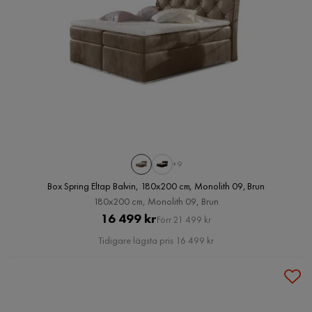
+9
Box Spring Eltap Balvin, 180x200 cm, Monolith 09, Brun
180x200 cm, Monolith 09, Brun
Pris
Original
16 499 kr
Förr 21 499 kr
Pris
Tidigare lägsta pris 16 499 kr