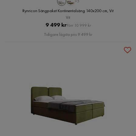
+5
Rynricon Sängpaket Kontinentalsäng 140x200 cm, Vit
Vit
Pris
Original
9 499 kr
Förr 10 999 kr
Pris
Tidigare lägsta pris 9 499 kr