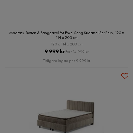
Madrass, Botten & Sänggavel för Enkel Säng Sudamal Set Brun, 120 x
114 x 200 cm
120 x 114 x 200 cm
Pris
Original
9 999 kr
Förr 14 999 kr
Pris
Tidigare lägsta pris 9 999 kr