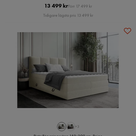
Pris
Original
13 499 kr
Förr 17 499 kr
Pris
Tidigare lägsta pris 13 499 kr
+3