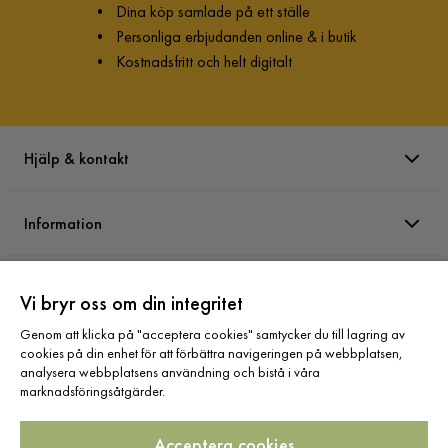
•
Dina köp samlade på ett ställe
•
Personliga erbjudanden online & i butik
•
Kostnadsfritt och helt digitalt
Hjälp & kontakt
Information
Varumärken
Vi bryr oss om din integritet
Genom att klicka på "acceptera cookies" samtycker du till lagring av
Sortiment
cookies på din enhet för att förbättra navigeringen på webbplatsen,
analysera webbplatsens användning och bistå i våra
marknadsföringsåtgärder.
Acceptera cookies