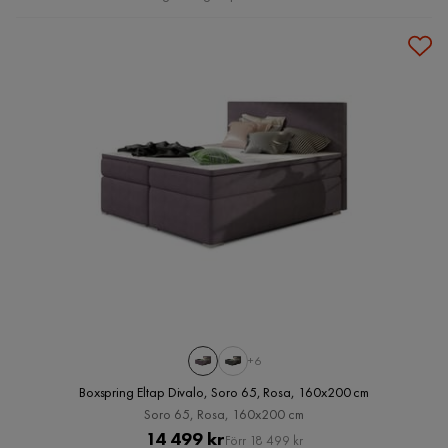
+6
Boxspring Eltap Divalo, Soro 65, Rosa, 160x200 cm
Soro 65, Rosa, 160x200 cm
Pris
Original
14 499 kr
Förr 18 499 kr