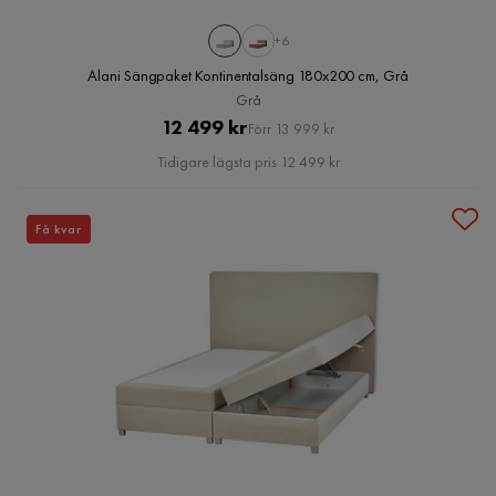
+6
Alani Sängpaket Kontinentalsäng 180x200 cm, Grå
Grå
Pris
Original
12 499 kr
Förr 13 999 kr
Pris
Tidigare lägsta pris 12 499 kr
Få kvar