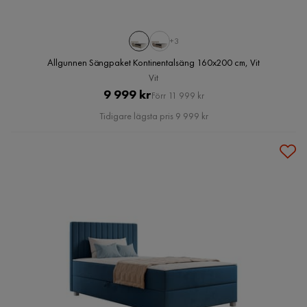
+3
Allgunnen Sängpaket Kontinentalsäng 160x200 cm, Vit
Vit
Pris
Original
9 999 kr
Förr 11 999 kr
Pris
Tidigare lägsta pris 9 999 kr