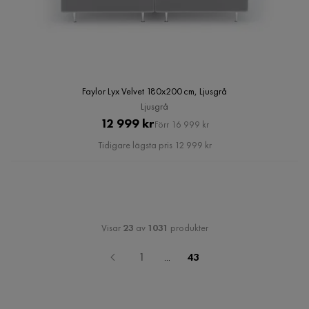
Faylor Lyx Velvet 180x200 cm, Ljusgrå
Ljusgrå
Pris
Original
12 999 kr
Förr 16 999 kr
Pris
Tidigare lägsta pris 12 999 kr
Visar
23
av
1031
produkter
1
...
43