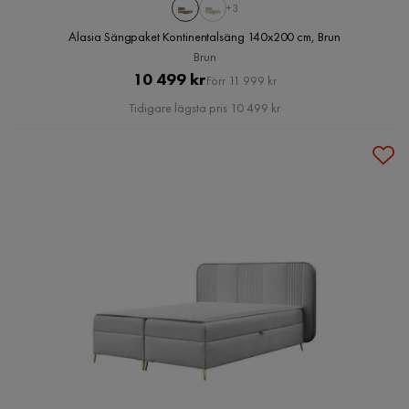
+3
Alasia Sängpaket Kontinentalsäng 140x200 cm, Brun
Brun
Pris
Original
10 499 kr
Förr 11 999 kr
Pris
Tidigare lägsta pris 10 499 kr