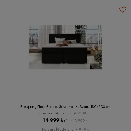
Boxspring Eltap Bolero, Sawana 14, Svart, 180x200 cm
Sawana 14, Svart, 180x200 cm
Pris
Original
14 999 kr
Förr 18 999 kr
Pris
Tidigare lägsta pris 14 999 kr