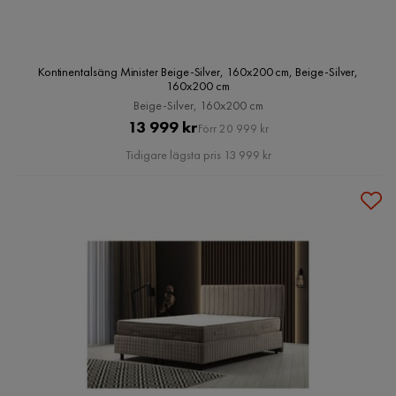
Kontinentalsäng Minister Beige-Silver, 160x200 cm, Beige-Silver,
160x200 cm
Beige-Silver, 160x200 cm
Pris
Original
13 999 kr
Förr 20 999 kr
Pris
Tidigare lägsta pris 13 999 kr