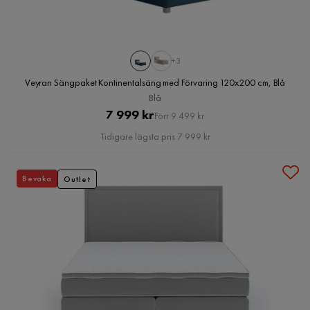
+3
Veyran Sängpaket Kontinentalsäng med Förvaring 120x200 cm, Blå
Blå
Pris
Original
7 999 kr
Förr 9 499 kr
Pris
Tidigare lägsta pris 7 999 kr
Bevaka
Outlet