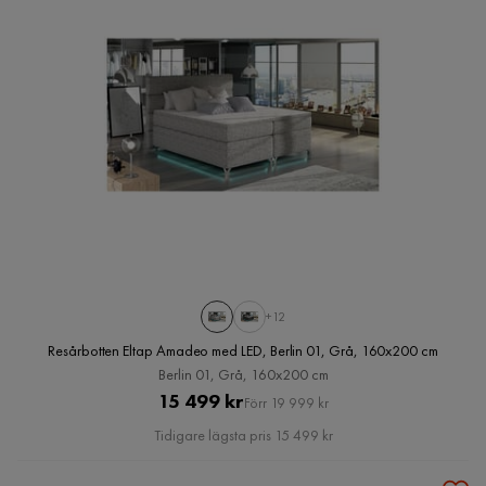
+12
Resårbotten Eltap Amadeo med LED, Berlin 01, Grå, 160x200 cm
Berlin 01, Grå, 160x200 cm
Pris
Original
15 499 kr
Förr 19 999 kr
Pris
Tidigare lägsta pris 15 499 kr