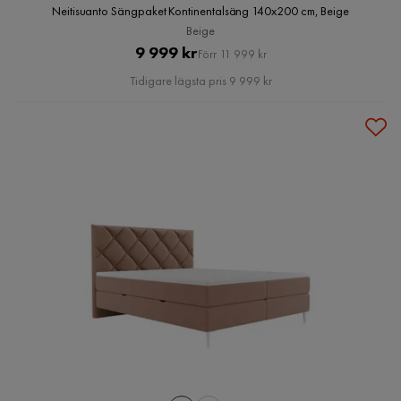
Neitisuanto Sängpaket Kontinentalsäng 140x200 cm, Beige
Beige
Pris
Original
9 999 kr
Förr 11 999 kr
Pris
Tidigare lägsta pris 9 999 kr