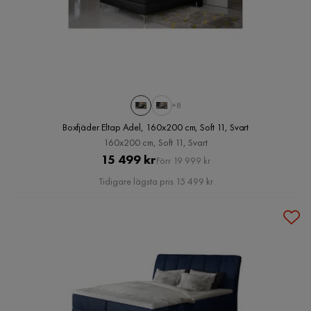
+8
Boxfjäder Eltap Adel, 160x200 cm, Soft 11, Svart
160x200 cm, Soft 11, Svart
Pris
Original
15 499 kr
Förr 19 999 kr
Pris
Tidigare lägsta pris 15 499 kr