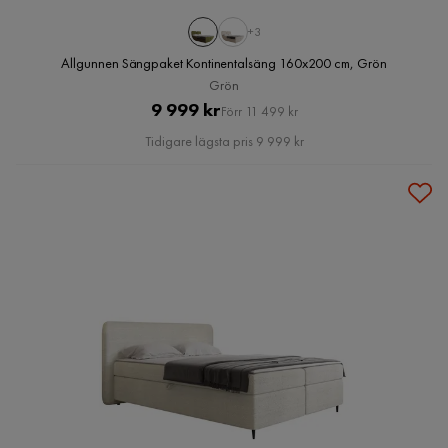
+3
Allgunnen Sängpaket Kontinentalsäng 160x200 cm, Grön
Grön
Pris
Original
9 999 kr
Förr 11 499 kr
Pris
Tidigare lägsta pris 9 999 kr