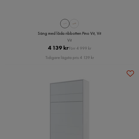
Säng med låda ribbotten Pino Vit, Vit
Vit
Pris
Original
4 139 kr
Förr 4 999 kr
Pris
Tidigare lägsta pris 4 139 kr