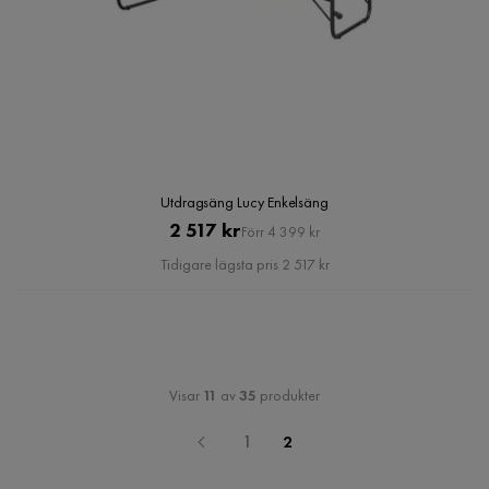
Utdragsäng Lucy Enkelsäng
Pris
Original
2 517 kr
Förr 4 399 kr
Pris
Tidigare lägsta pris 2 517 kr
Visar
11
av
35
produkter
1
2