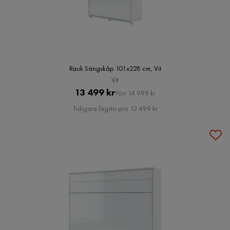
Rauk Sängskåp 101x228 cm, Vit
Vit
Pris
Original
13 499 kr
Förr 14 999 kr
Pris
Tidigare lägsta pris 13 499 kr