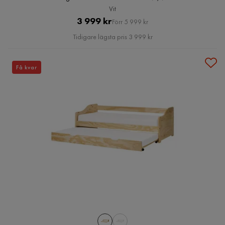
Vit
Pris
Original
3 999 kr
Förr 5 999 kr
Pris
Tidigare lägsta pris 3 999 kr
Få kvar