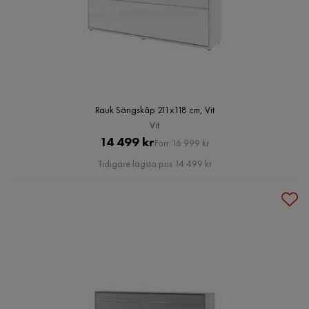
Rauk Sängskåp 211x118 cm, Vit
Vit
Pris
Original
14 499 kr
Förr 16 999 kr
Pris
Tidigare lägsta pris 14 499 kr