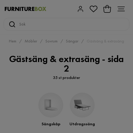
Hem
Möbler
Sovrum
Sängar
Gästsäng & extrasäng
Gästsäng & extrasäng - sida
2
35 st produkter
Sängskåp
Utdragssäng