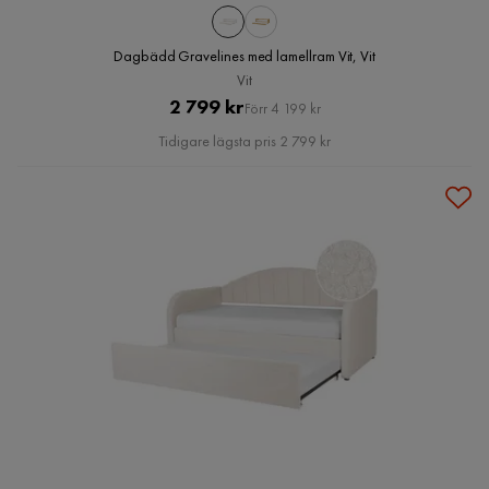
Dagbädd Gravelines med lamellram Vit, Vit
Vit
Pris
Original
2 799 kr
Förr 4 199 kr
Pris
Tidigare lägsta pris 2 799 kr