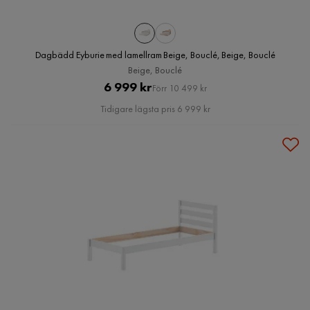
Dagbädd Eyburie med lamellram Beige, Bouclé, Beige, Bouclé
Beige, Bouclé
Pris
Original
6 999 kr
Förr 10 499 kr
Pris
Tidigare lägsta pris 6 999 kr