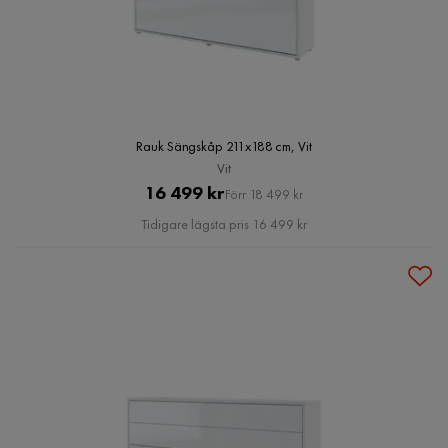
Rauk Sängskåp 211x188 cm, Vit
Vit
Pris
Original
16 499 kr
Förr 18 499 kr
Pris
Tidigare lägsta pris 16 499 kr