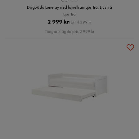
Dagbädd Luneray med lamellram Ljus Trä, Ljus Trä
Ljus Trä
Pris
Original
2 999 kr
Förr 4 399 kr
Pris
Tidigare lägsta pris 2 999 kr