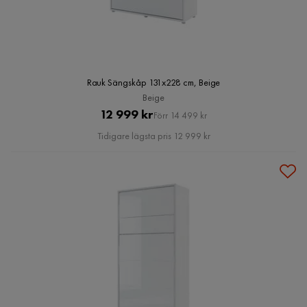
Rauk Sängskåp 131x228 cm, Beige
Beige
Pris
Original
12 999 kr
Förr 14 499 kr
Pris
Tidigare lägsta pris 12 999 kr