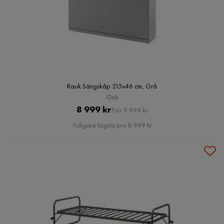
Rauk Sängskåp 215x46 cm, Grå
Grå
Pris
Original
8 999 kr
Förr 9 999 kr
Pris
Tidigare lägsta pris 8 999 kr