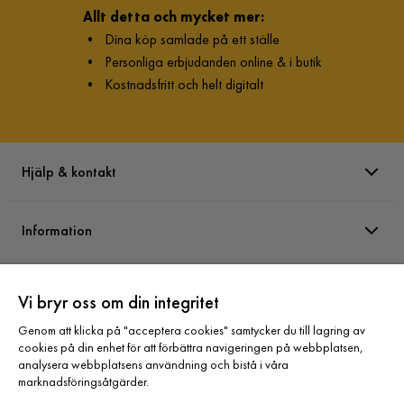
Allt detta och mycket mer:
•
Dina köp samlade på ett ställe
•
Personliga erbjudanden online & i butik
•
Kostnadsfritt och helt digitalt
Hjälp & kontakt
Information
Varumärken
Vi bryr oss om din integritet
Genom att klicka på "acceptera cookies" samtycker du till lagring av
Sortiment
cookies på din enhet för att förbättra navigeringen på webbplatsen,
analysera webbplatsens användning och bistå i våra
marknadsföringsåtgärder.