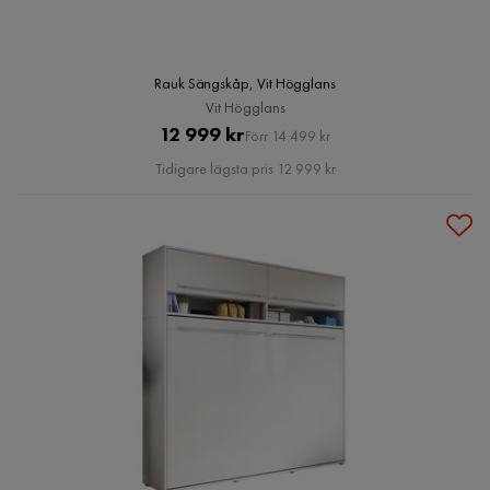
Rauk Sängskåp, Vit Högglans
Vit Högglans
Pris
Original
12 999 kr
Förr 14 499 kr
Pris
Tidigare lägsta pris 12 999 kr