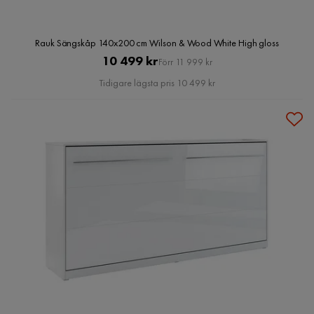
Rauk Sängskåp 140x200 cm Wilson & Wood White High gloss
Pris
Original
10 499 kr
Förr 11 999 kr
Pris
Tidigare lägsta pris 10 499 kr