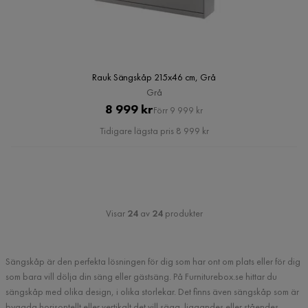
Rauk Sängskåp 215x46 cm, Grå
Grå
Pris
Original
8 999 kr
Förr 9 999 kr
Pris
Tidigare lägsta pris 8 999 kr
Visar
24
av
24
produkter
Sängskåp är den perfekta lösningen för dig som har ont om plats eller för dig
som bara vill dölja din säng eller gästsäng. På Furniturebox.se hittar du
sängskåp med olika design, i olika storlekar. Det finns även sängskåp som är
byggda horisontellt eller vertikalt det vill säga liggandes eller ståendes.