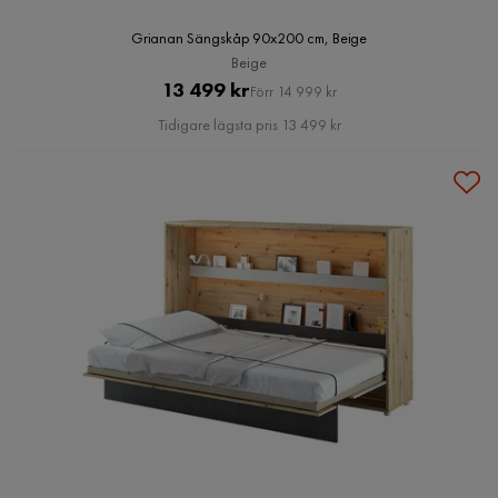
Grianan Sängskåp 90x200 cm, Beige
Beige
Pris
Original
13 499 kr
Förr 14 999 kr
Pris
Tidigare lägsta pris 13 499 kr