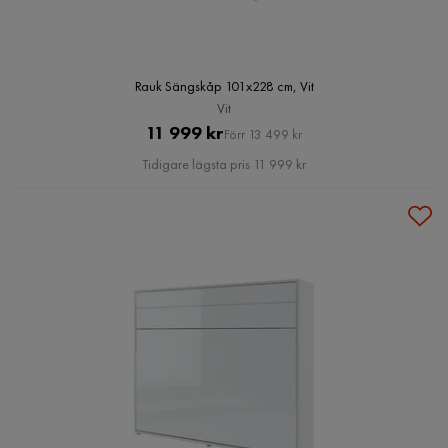
Rauk Sängskåp 101x228 cm, Vit
Vit
Pris
Original
11 999 kr
Förr 13 499 kr
Pris
Tidigare lägsta pris 11 999 kr