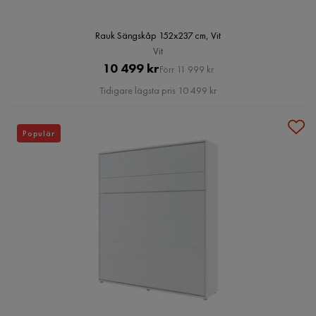
Rauk Sängskåp 152x237 cm, Vit
Vit
Pris
Original
10 499 kr
Förr 11 999 kr
Pris
Tidigare lägsta pris 10 499 kr
Populär