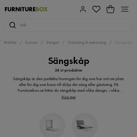
Möbler
Sovrum
Sängar
Gästsäng & extrasäng
Sängskåp
Sängskåp
24 st produkter
Sängskåp är den perfekta lösningen för dig som har ont om plats
eller för dig som bara vill dölja din säng eller gästsäng. På
Furniturebox.se hittar du sängskåp med olika design, i olika
storlekar. Det finns även sängskåp som är byggda horisontellt
Visa mer
eller vertikalt det vill säga liggandes eller ståendes. Sängskåp är
inte bara praktiskt utan kan även vara en fin och unik
inredningsdetalj i hemmet. Det finns även sängskåp med extra
förvaring och det är en möjlighet att dekorera sängskåpet med
böcker, blommor eller andra inredningsdetaljer som fulländar ditt
hem. Sängskåpen från Furniturebox.se är lätta att dra ut vilket gör
att du kan nyttja utrymmet när du inte sover för att sedan enkelt