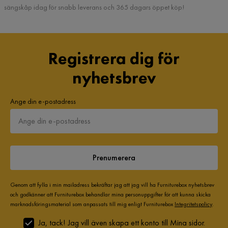
sängskåp idag för snabb leverans och 365 dagars öppet köp!
Registrera dig för
nyhetsbrev
Ange din e-postadress
Prenumerera
Genom att fylla i min mailadress bekräftar jag att jag vill ha Furniturebox nyhetsbrev
och godkänner att Furniturebox behandlar mina personuppgifter för att kunna skicka
marknadsföringsmaterial som anpassats till mig enligt Furniturebox
Integritetspolicy
.
Ja, tack! Jag vill även skapa ett konto till Mina sidor.