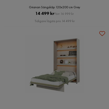
Grianan Sängskåp 120x200 cm Grey
Pris
Original
14 499 kr
Förr 16 999 kr
Pris
Tidigare lägsta pris 14 499 kr