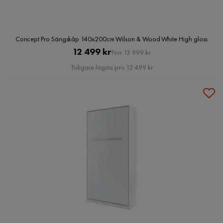
Concept Pro Sängskåp 140x200cm Wilson & Wood White High gloss
Pris
Original
12 499 kr
Förr 13 999 kr
Pris
Tidigare lägsta pris 12 499 kr