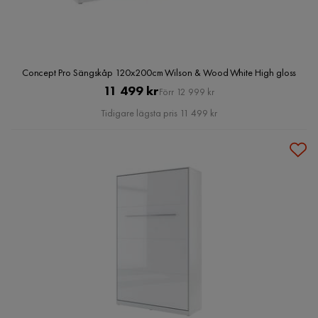
Concept Pro Sängskåp 120x200cm Wilson & Wood White High gloss
Pris
Original
11 499 kr
Förr 12 999 kr
Pris
Tidigare lägsta pris 11 499 kr