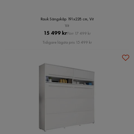
Rauk Sängskåp 191x228 cm, Vit
Vit
Pris
Original
15 499 kr
Förr 17 499 kr
Pris
Tidigare lägsta pris 15 499 kr