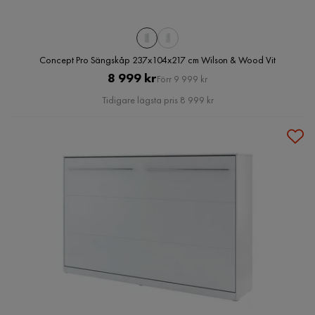
Concept Pro Sängskåp 237x104x217 cm Wilson & Wood Vit
Pris
Original
8 999 kr
Förr 9 999 kr
Pris
Tidigare lägsta pris 8 999 kr