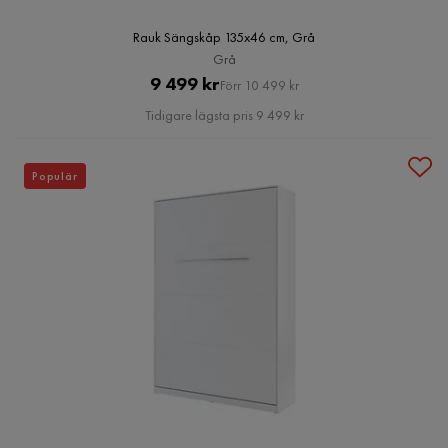
Rauk Sängskåp 135x46 cm, Grå
Grå
Pris
Original
9 499 kr
Förr 10 499 kr
Pris
Tidigare lägsta pris 9 499 kr
Populär