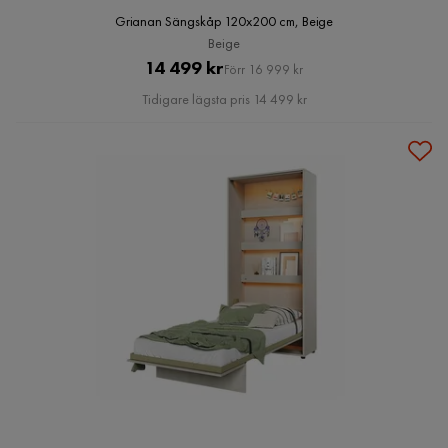
Grianan Sängskåp 120x200 cm, Beige
Beige
Pris
Original
14 499 kr
Förr 16 999 kr
Pris
Tidigare lägsta pris 14 499 kr