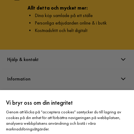
Allt detta och mycket mer:
•
Dina köp samlade på ett ställe
•
Personliga erbjudanden online & i butik
•
Kostnadsfritt och helt digitalt
Hjälp & kontakt
Information
Varumärken
Vi bryr oss om din integritet
Genom att klicka på "acceptera cookies" samtycker du till lagring av
Sortiment
cookies på din enhet för att förbättra navigeringen på webbplatsen,
analysera webbplatsens användning och bistå i våra
marknadsföringsåtgärder.