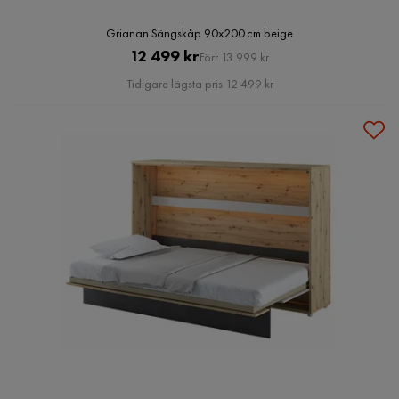
Grianan Sängskåp 90x200 cm beige
Pris
Original
12 499 kr
Förr 13 999 kr
Pris
Tidigare lägsta pris 12 499 kr