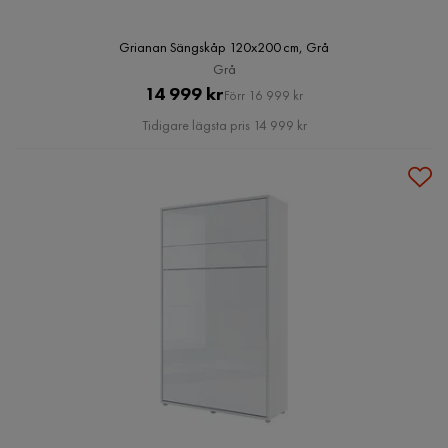
Grianan Sängskåp 120x200 cm, Grå
Grå
Pris
Original
14 999 kr
Förr 16 999 kr
Pris
Tidigare lägsta pris 14 999 kr