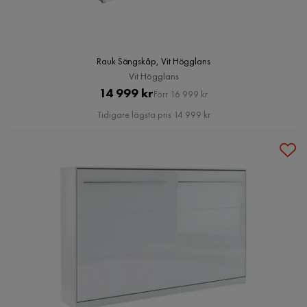
Rauk Sängskåp, Vit Högglans
Vit Högglans
Pris
Original
14 999 kr
Förr 16 999 kr
Pris
Tidigare lägsta pris 14 999 kr