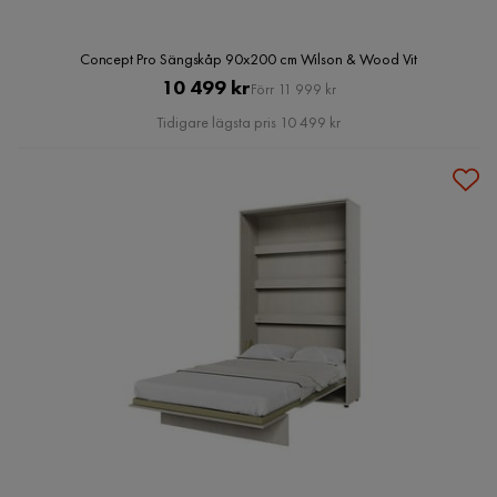
Concept Pro Sängskåp 90x200 cm Wilson & Wood Vit
Pris
Original
10 499 kr
Förr 11 999 kr
Pris
Tidigare lägsta pris 10 499 kr