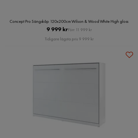
Concept Pro Sängskåp 120x200cm Wilson & Wood White High gloss
Pris
Original
9 999 kr
Förr 11 999 kr
Pris
Tidigare lägsta pris 9 999 kr