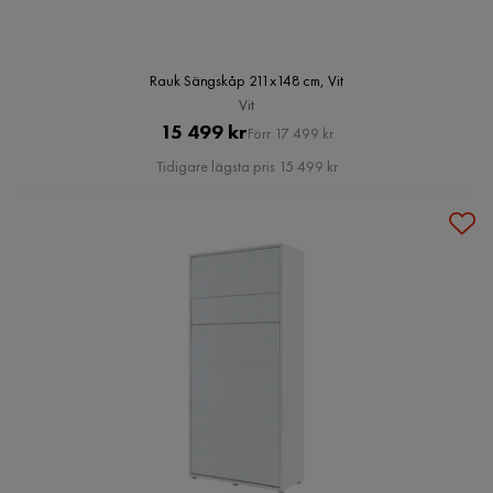
Rauk Sängskåp 211x148 cm, Vit
Vit
Pris
Original
15 499 kr
Förr 17 499 kr
Pris
Tidigare lägsta pris 15 499 kr