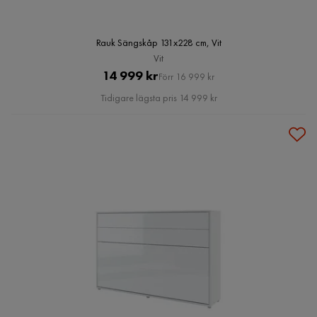
Rauk Sängskåp 131x228 cm, Vit
Vit
Pris
Original
14 999 kr
Förr 16 999 kr
Pris
Tidigare lägsta pris 14 999 kr