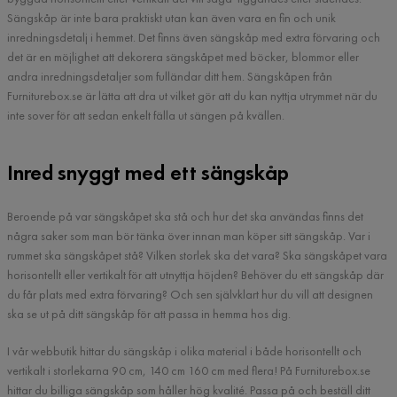
Sängskåp är inte bara praktiskt utan kan även vara en fin och unik
inredningsdetalj i hemmet. Det finns även sängskåp med extra förvaring och
det är en möjlighet att dekorera sängskåpet med böcker, blommor eller
andra inredningsdetaljer som fulländar ditt hem. Sängskåpen från
Furniturebox.se är lätta att dra ut vilket gör att du kan nyttja utrymmet när du
inte sover för att sedan enkelt fälla ut sängen på kvällen.
Inred snyggt med ett sängskåp
Beroende på var sängskåpet ska stå och hur det ska användas finns det
några saker som man bör tänka över innan man köper sitt sängskåp. Var i
rummet ska sängskåpet stå? Vilken storlek ska det vara? Ska sängskåpet vara
horisontellt eller vertikalt för att utnyttja höjden? Behöver du ett sängskåp där
du får plats med extra förvaring? Och sen självklart hur du vill att designen
ska se ut på ditt sängskåp för att passa in hemma hos dig.
I vår webbutik hittar du sängskåp i olika material i både horisontellt och
vertikalt i storlekarna 90 cm, 140 cm 160 cm med flera! På Furniturebox.se
hittar du billiga sängskåp som håller hög kvalité. Passa på och beställ ditt