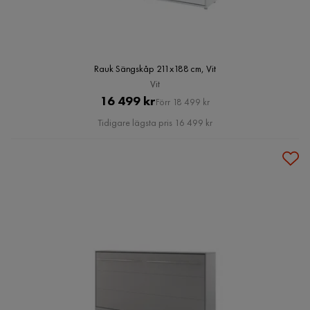
Rauk Sängskåp 211x188 cm, Vit
Vit
Pris
Original
16 499 kr
Förr 18 499 kr
Pris
Tidigare lägsta pris 16 499 kr