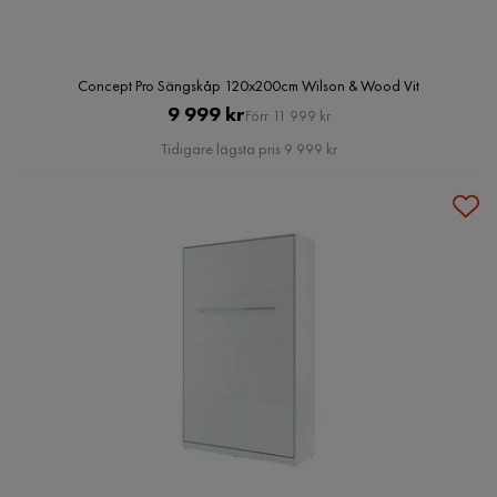
Concept Pro Sängskåp 120x200cm Wilson & Wood Vit
Pris
Original
9 999 kr
Förr 11 999 kr
Pris
Tidigare lägsta pris 9 999 kr