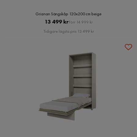
Grianan Sängskåp 120x200 cm beige
Pris
Original
13 499 kr
Förr 14 999 kr
Pris
Tidigare lägsta pris 13 499 kr