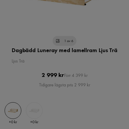
1 av 6
Dagbädd Luneray med lamellram Ljus Trä
Ljus Trä
Pris
Original
2 999 kr
Förr 4 399 kr
Pris
Tidigare lägsta pris 2 999 kr
Pris
Pris
+
0 kr
+
0 kr