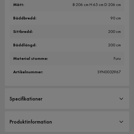
Mått
:
B:206 cm H:65 cm D:206 cm
Bäddbredd
:
90 cm
Sittbredd
:
200 cm
Bäddlängd
:
200 cm
Material stomme
:
Furu
Artikelnummer
:
SYN0032967
Specifikationer
Artikelnummer:
SYN0032967
Produktinformation
Storlek