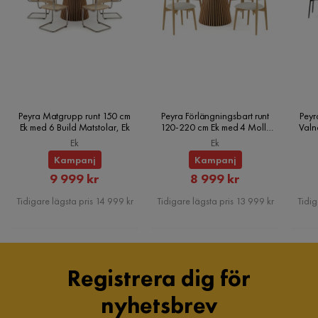
Viktkapacitet (kg): 120
Serie
Armstöd
Ja
Nackstöd inkluderat
Nej
Peyra Matgrupp runt 150 cm
Peyra Förlängningsbart runt
Peyr
Ek med 6 Build Matstolar, Ek
120-220 cm Ek med 4 Molly
Valn
Matstolar, Ek
Ek
Ek
Kampanj
Kampanj
Rabatterat
Rabatterat
9 999 kr
8 999 kr
Pris
Pris
Tidigare lägsta pris 14 999 kr
Tidigare lägsta pris 13 999 kr
Tidig
Registrera dig för
nyhetsbrev