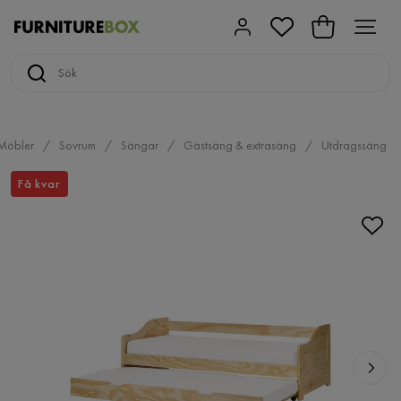
Möbler
Sovrum
Sängar
Gästsäng & extrasäng
Utdragssäng
Få kvar