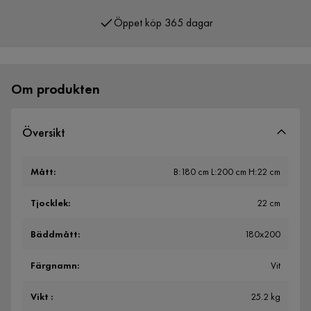
Öppet köp 365 dagar
Över 400 000 nöjda kunder
Om produkten
Översikt
Mått
:
B:180 cm L:200 cm H:22 cm
Tjocklek
:
22 cm
Bäddmått
:
180x200
Färgnamn
:
Vit
Vikt
:
25.2 kg