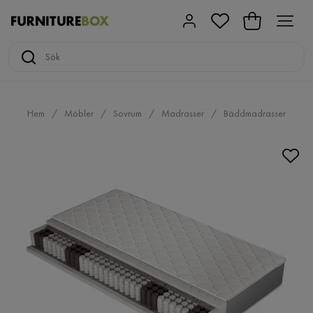
Hem
Möbler
Sovrum
Madrasser
Bäddmadrasser