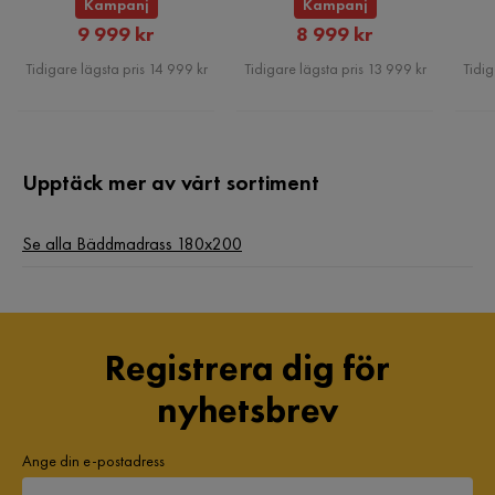
Kampanj
Kampanj
Rabatterat
Rabatterat
9 999 kr
8 999 kr
Pris
Pris
Tidigare lägsta pris 14 999 kr
Tidigare lägsta pris 13 999 kr
Tidig
Upptäck mer av vårt sortiment
Se alla Bäddmadrass 180x200
Registrera dig för
nyhetsbrev
Ange din e-postadress