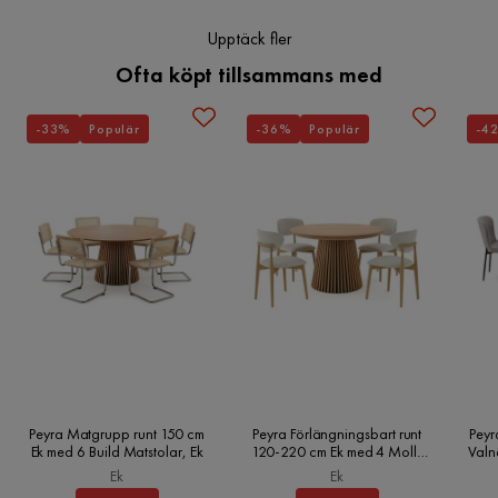
Upptäck fler
Ofta köpt tillsammans med
-33%
Populär
-36%
Populär
-4
Peyra Matgrupp runt 150 cm
Peyra Förlängningsbart runt
Peyr
Ek med 6 Build Matstolar, Ek
120-220 cm Ek med 4 Molly
Valn
Matstolar, Ek
Ek
Ek