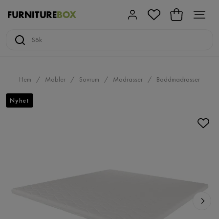
Hem
Möbler
Sovrum
Madrasser
Bäddmadrasser
Nyhet