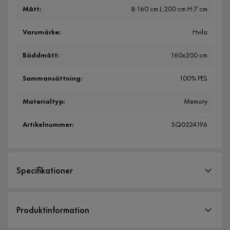
Mått
:
B:160 cm L:200 cm H:7 cm
Varumärke
:
Hvila
Bäddmått
:
160x200 cm
Sammansättning
:
100% PES
Materialtyp
:
Memory
Artikelnummer
:
SQ0224196
Specifikationer
Artikelnummer:
SQ0224196
Produktinformation
Storlek