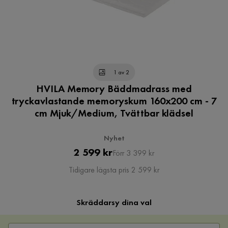
1 av 2
HVILA Memory Bäddmadrass med
tryckavlastande memoryskum 160x200 cm - 7
cm Mjuk/Medium, Tvättbar klädsel
Nyhet
Pris
Original
2 599 kr
Förr 3 399 kr
Pris
Tidigare lägsta pris 2 599 kr
Skräddarsy dina val