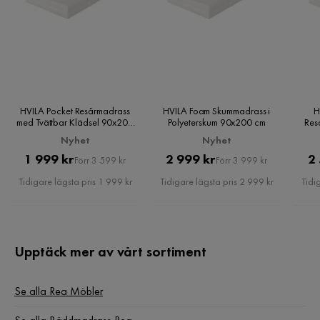
HVILA Pocket Resårmadrass
HVILA Foam Skummadrass i
H
med Tvättbar Klädsel 90x200
Polyeterskum 90x200 cm
Res
cm
Nyhet
Nyhet
Pris
Original
Pris
Original
1 999 kr
2 999 kr
2
Förr 3 599 kr
Förr 3 999 kr
Pris
Pris
Tidigare lägsta pris 1 999 kr
Tidigare lägsta pris 2 999 kr
Tidi
Upptäck mer av vårt sortiment
Se alla Rea Möbler