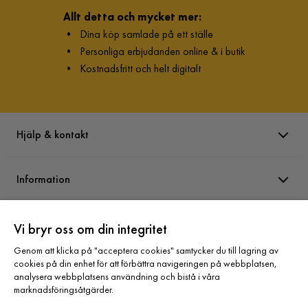
Allt detta och mycket mer:
•
Dina köp samlade på ett ställe
•
Personliga erbjudanden online & i butik
•
Kostnadsfritt och helt digitalt
Hjälp & kontakt
Information
Varumärken
Vi bryr oss om din integritet
Genom att klicka på "acceptera cookies" samtycker du till lagring av
cookies på din enhet för att förbättra navigeringen på webbplatsen,
Sortiment
analysera webbplatsens användning och bistå i våra
marknadsföringsåtgärder.