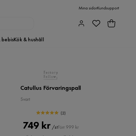
Mina sidor
Kundsupport
 bebis
Kök & hushåll
Catullus Förvaringspall
Svart
(
2
)
Pris
Original
749 kr
/st
Förr 999 kr