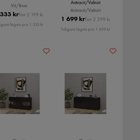
Antracit/Valnöt
Vit/Brun
Antracit/Valnöt
Pris
Original
 333 kr
Förr 2 199 kr
Pris
Original
1 699 kr
Förr 2 599 kr
Pris
igare lägsta pris 1 333 kr
Pris
Tidigare lägsta pris 1 699 kr