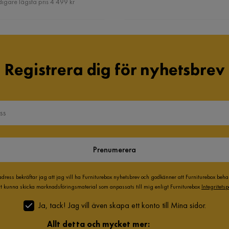
digare lägsta pris 4 499 kr
Registrera dig för nyhetsbrev
Prenumerera
adress bekräftar jag att jag vill ha Furniturebox nyhetsbrev och godkänner att Furniturebox beh
att kunna skicka marknadsföringsmaterial som anpassats till mig enligt Furniturebox
Integritetsp
Ja, tack! Jag vill även skapa ett konto till Mina sidor.
Allt detta och mycket mer: