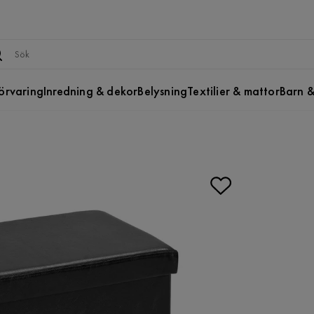
örvaring
Inredning & dekor
Belysning
Textilier & mattor
Barn &