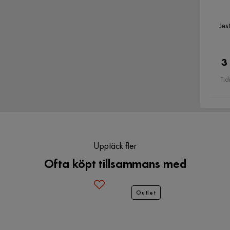
Färg ben
Svart
Jes
Färg
Svart
Armstöd
Nej
Verified by Trustvoice
3
Tid
Upptäck fler
Ofta köpt tillsammans med
Outlet