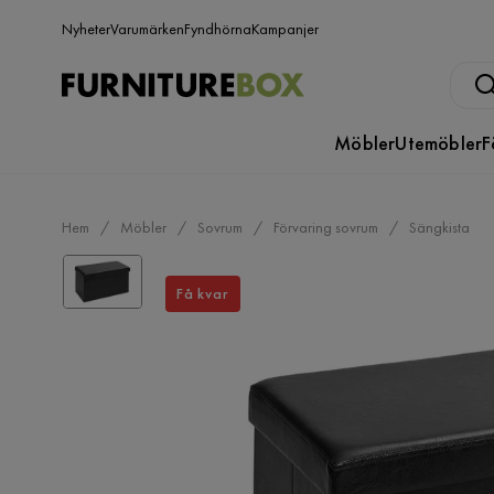
Nyheter
Varumärken
Fyndhörna
Kampanjer
Möbler
Utemöbler
F
Hem
Möbler
Sovrum
Förvaring sovrum
Sängkista
Få kvar