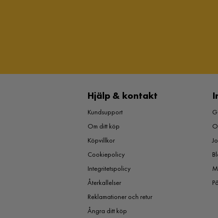
Hjälp & kontakt
I
Kundsupport
Gu
Om ditt köp
O
Köpvillkor
J
Cookiepolicy
Bl
Integritetspolicy
M
Återkallelser
P
Reklamationer och retur
Ångra ditt köp