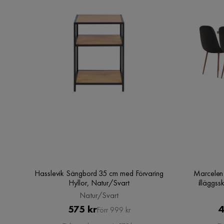
Hasslevik Sängbord 35 cm med Förvaring
Marcelen
Hyllor, Natur/Svart
illäggsskiva + 6 st Ni
Natur/Svart
Pris
Original
575 kr
4
Förr 999 kr
Pris