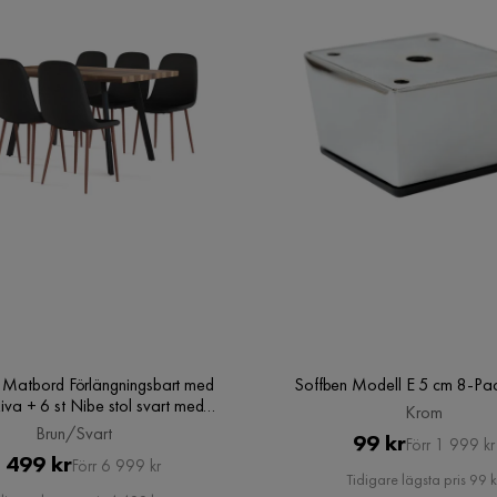
 Matbord Förlängningsbart med
Soffben Modell E 5 cm 8-Pa
be stol svart med
Krom
valnöt ben, Brun/Svart
Brun/Svart
Pris
Original
99 kr
Förr 1 999 kr
Pris
Original
 499 kr
Förr 6 999 kr
Pris
Tidigare lägsta pris 99 k
Pris