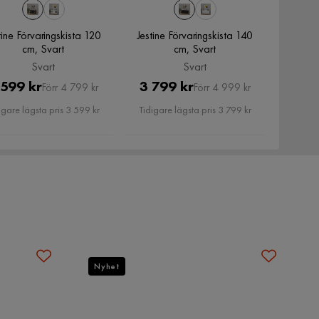
tine Förvaringskista 120
Jestine Förvaringskista 140
cm, Svart
cm, Svart
Svart
Svart
Pris
Original
Pris
Original
 599 kr
3 799 kr
Förr 4 799 kr
Förr 4 999 kr
Pris
Pris
igare lägsta pris 3 599 kr
Tidigare lägsta pris 3 799 kr
Nyhet