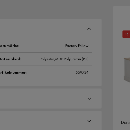
Få 
arumärke
:
Factory Fellow
aterialval
:
Polyester,MDF,Polyuretan (PU)
rtikelnummer
:
559724
Darei