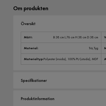
Om produkten
Översikt
Mått
:
B:38 cm L:76 cm H:38 cm D:38 cm
V
Material
:
Trä,Tyg
M
Materialtyp
:
Polyester (insida), 100% PU (utsida), MDF
A
Specifikationer
Artikelnummer:
559724
Produktinformation
Storlek