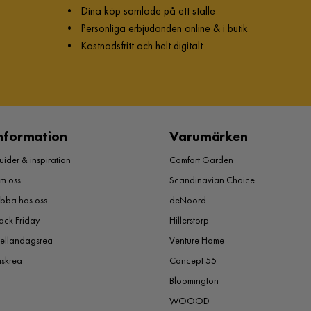
•
Dina köp samlade på ett ställe
•
Personliga erbjudanden online & i butik
•
Kostnadsfritt och helt digitalt
nformation
Varumärken
ider & inspiration
Comfort Garden
m oss
Scandinavian Choice
obba hos oss
deNoord
ack Friday
Hillerstorp
ellandagsrea
Venture Home
åskrea
Concept 55
Bloomington
WOOOD