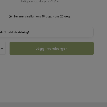
Pris
Tidigare lägsta pris 749 kr
Leverans mellan ons 19 aug. - ons 26 aug.
sk för slutförsäljning!
Lägg i varukorgen