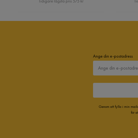
Tidigare lägsta pris 575 kr
Ti
Ange din e-postadress
Genom att fylla i min mail
för 