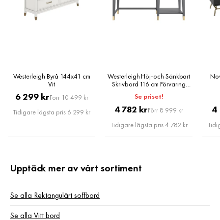
Skötselråd
Torka av med torr trasa.
Färg
Vit
Serie
Westerleigh Byrå 144x41 cm
Westerleigh Höj-och Sänkbart
Nov
Vit
Skrivbord 116 cm Förvaring
Lådo
Pris
Original
6 299 kr
Se priset!
Förr 10 499 kr
Pris
Original
Pris
4 782 kr
4
Förr 8 999 kr
Tidigare lägsta pris 6 299 kr
Pris
Tidigare lägsta pris 4 782 kr
Tidi
Upptäck mer av vårt sortiment
Se alla Rektangulärt soffbord
Se alla Vitt bord