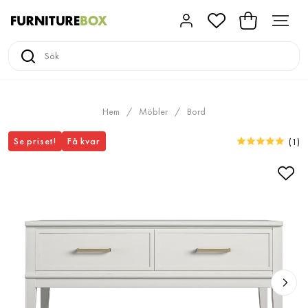
Hem
Möbler
Bord
Se priset!
Få kvar
(
1
)