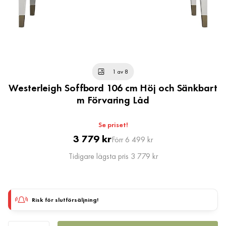
1 av 8
Westerleigh Soffbord 106 cm Höj och Sänkbart
m Förvaring Låd
Se priset!
Pris
Original
3 779 kr
Förr 6 499 kr
Pris
Tidigare lägsta pris 3 779 kr
Risk för slutförsäljning!