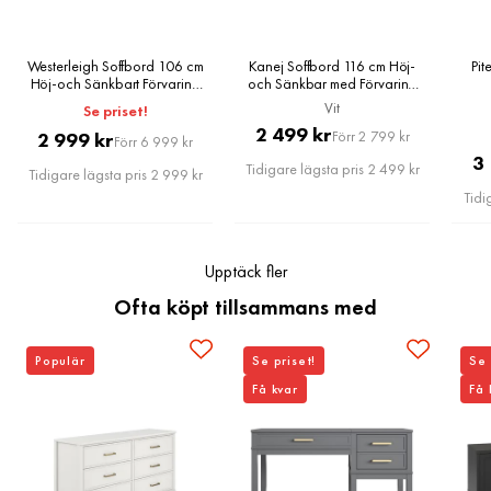
Förlängningsbart
Nej
Förvaringstyp
Lådor
Westerleigh Soffbord 106 cm
Kanej Soffbord 116 cm Höj-
Pi
Höj-och Sänkbart Förvaring
och Sänkbar med Förvaring
Låda
Hylla, Vit
Vit
Se priset!
Övrigt
Pris
Original
2 499 kr
Pris
Original
2 999 kr
Förr 2 799 kr
Förr 6 999 kr
Pris
3
Form
Rektangulär
Pris
Tidigare lägsta pris 2 499 kr
Tidigare lägsta pris 2 999 kr
Tidi
Färgnamn
Vit
Maxvikt
45 Kg
Upptäck fler
Ofta köpt tillsammans med
Reglerbar
Ja
Färg ben
Vit
Populär
Se priset!
Se 
Få kvar
Få 
Montering krävs
Ja
Vikt
25.95 kg