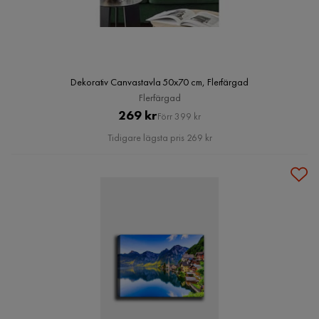
Dekorativ Canvastavla 50x70 cm, Flerfärgad
Flerfärgad
Pris
Original
269 kr
Förr 399 kr
Pris
Tidigare lägsta pris 269 kr