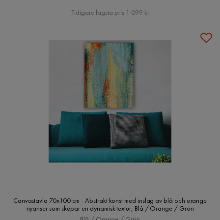
Pris
Tidigare lägsta pris 1 099 kr
Canvastavla 70x100 cm - Abstrakt konst med inslag av blå och orange
nyanser som skapar en dynamisk textur, Blå / Orange / Grön
Blå / Orange / Grön