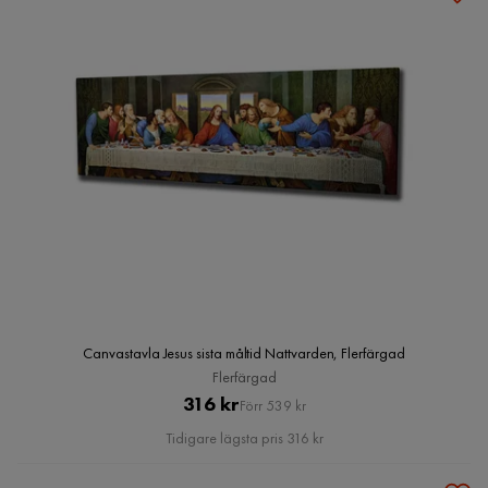
Canvastavla Jesus sista måltid Nattvarden, Flerfärgad
Flerfärgad
Pris
Original
316 kr
Förr 539 kr
Pris
Tidigare lägsta pris 316 kr