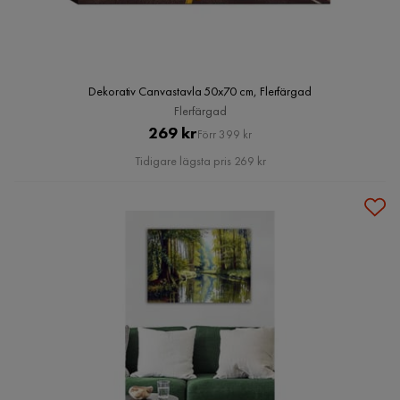
Dekorativ Canvastavla 50x70 cm, Flerfärgad
Flerfärgad
Pris
Original
269 kr
Förr 399 kr
Pris
Tidigare lägsta pris 269 kr