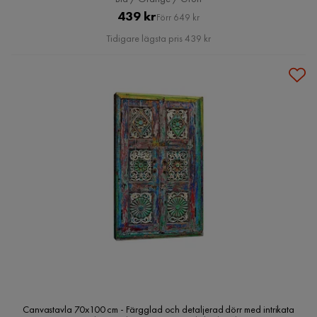
Pris
Original
439 kr
Förr 649 kr
Pris
Tidigare lägsta pris 439 kr
Canvastavla 70x100 cm - Färgglad och detaljerad dörr med intrikata