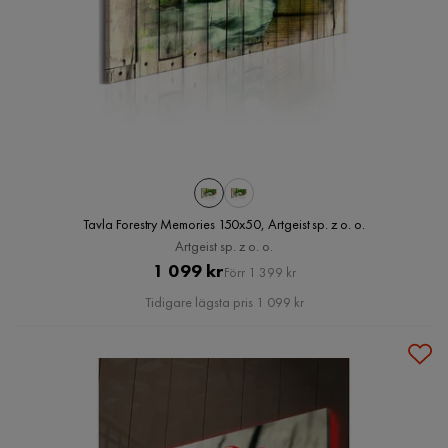
Tavla Forestry Memories 150x50, Artgeist sp. z o. o.
Artgeist sp. z o. o.
Pris
Original
1 099 kr
Förr 1 399 kr
Pris
Tidigare lägsta pris 1 099 kr