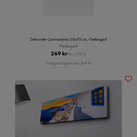
Dekorativ Canvastavla 50x70 cm, Flerfärgad
Flerfärgad
Pris
Original
269 kr
Förr 399 kr
Pris
Tidigare lägsta pris 269 kr