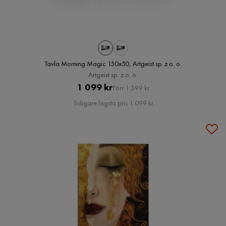
Tavla Morning Magic 150x50, Artgeist sp. z o. o.
Artgeist sp. z o. o.
Pris
Original
1 099 kr
Förr 1 399 kr
Pris
Tidigare lägsta pris 1 099 kr