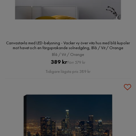
Canvastavla med LED-belysning - Vacker vy över vita hus med blå kupoler
mot havet och en färgsprakande solnedgång, Blå / Vit / Orange
Blå / Vit / Orange
Pris
Original
389 kr
Förr 579 kr
Pris
Tidigare lägsta pris 389 kr