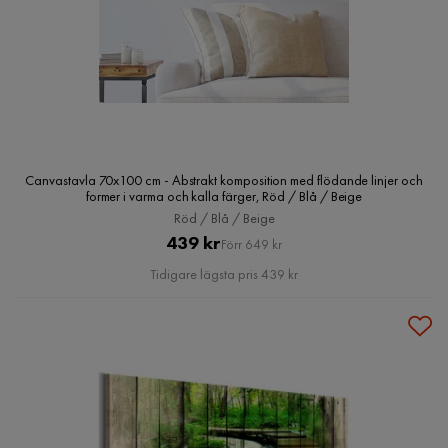
Canvastavla 70x100 cm - Abstrakt komposition med flödande linjer och
former i varma och kalla färger, Röd / Blå / Beige
Röd / Blå / Beige
Pris
Original
439 kr
Förr 649 kr
Pris
Tidigare lägsta pris 439 kr