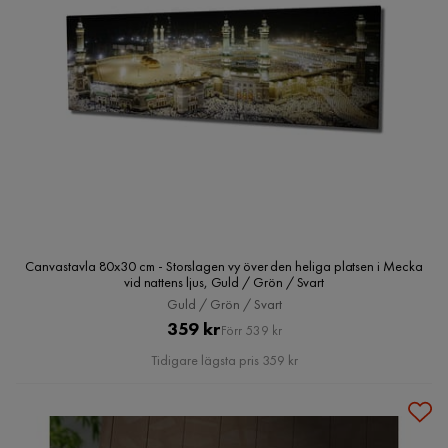
Canvastavla 80x30 cm - Storslagen vy över den heliga platsen i Mecka
vid nattens ljus, Guld / Grön / Svart
Guld / Grön / Svart
Pris
Original
359 kr
Förr 539 kr
Pris
Tidigare lägsta pris 359 kr