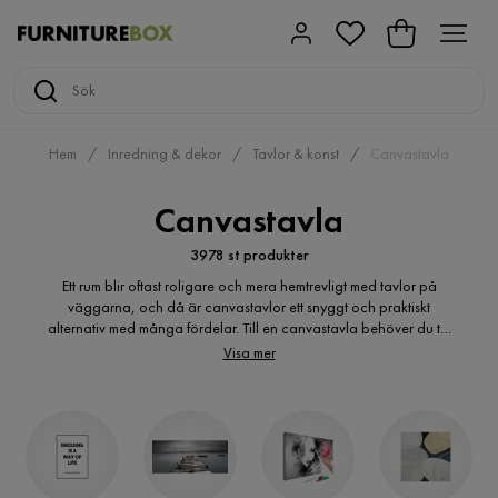
Hem
Inredning & dekor
Tavlor & konst
Canvastavla
Canvastavla
3978 st produkter
Ett rum blir oftast roligare och mera hemtrevligt med tavlor på
väggarna, och då är canvastavlor ett snyggt och praktiskt
alternativ med många fördelar. Till en canvastavla behöver du till
exempel inte köpa någon extra ram, då bilden är tryckt på en
Visa mer
målarduk som redan har en underliggande ram. Solljus och sken
från andra sorters ljuskällor reflekteras heller inte lika lätt på
canvastavlor. Canvastavlor är dessutom väldigt tåliga och
bleknar inte lika mycket som många andra typer av tavlor kan
göra.