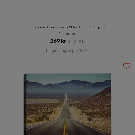
Dekorativ Canvastavla 50x70 cm, Flerfärgad
Flerfärgad
Pris
Original
269 kr
Förr 399 kr
Pris
Tidigare lägsta pris 269 kr