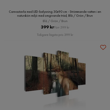
Canvastavla med LED-belysning 30x90 cm - Strömmande vatten i en
naturskön miljö med omgivande träd, Blå / Grön / Brun
Blå / Grön / Brun
Pris
Original
399 kr
Förr 599 kr
Pris
Tidigare lägsta pris 399 kr