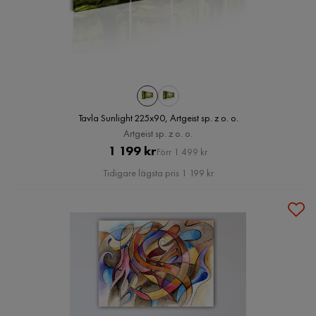
Tavla Sunlight 225x90, Artgeist sp. z o. o.
Artgeist sp. z o. o.
Pris
Original
1 199 kr
Förr 1 499 kr
Pris
Tidigare lägsta pris 1 199 kr