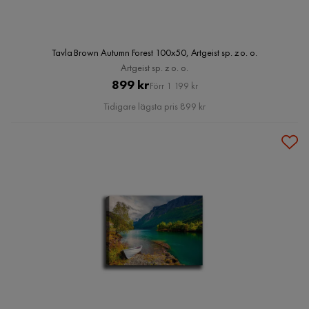
Tavla Brown Autumn Forest 100x50, Artgeist sp. z o. o.
Artgeist sp. z o. o.
Pris
Original
899 kr
Förr 1 199 kr
Pris
Tidigare lägsta pris 899 kr