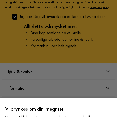
och godkänner att Furniturebox behandlar mina personuppgifter för att kunna skicka
marknadsföringsmaterial som anpassats till mig enligt Furniturebox
Integritetspolicy
.
Ja, tack! Jag vill även skapa ett konto till Mina sidor.
Allt detta och mycket mer:
•
Dina köp samlade på ett ställe
•
Personliga erbjudanden online & i butik
•
Kostnadsfritt och helt digitalt
Hjälp & kontakt
Information
Varumärken
Vi bryr oss om din integritet