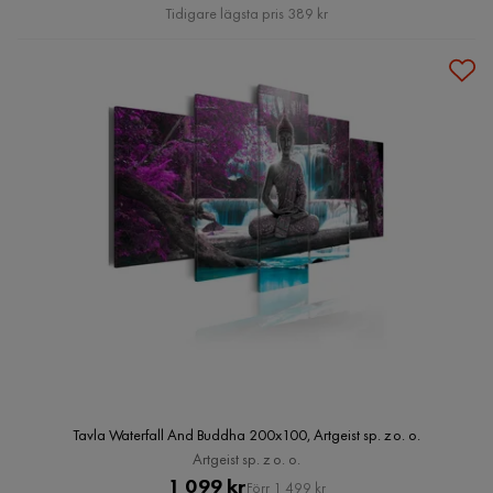
Pris
Tidigare lägsta pris 389 kr
Tavla Waterfall And Buddha 200x100, Artgeist sp. z o. o.
Artgeist sp. z o. o.
Pris
Original
1 099 kr
Förr 1 499 kr