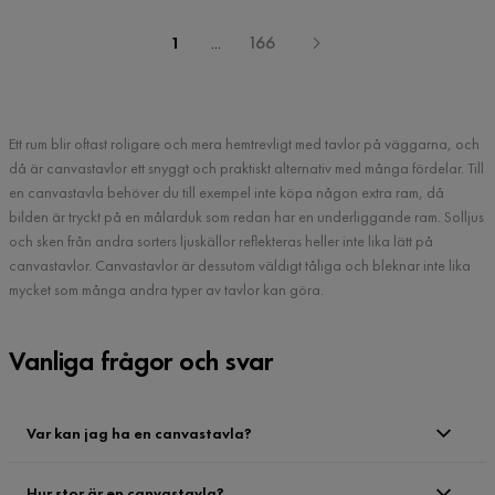
1
...
166
Ett rum blir oftast roligare och mera hemtrevligt med tavlor på väggarna, och
då är canvastavlor ett snyggt och praktiskt alternativ med många fördelar. Till
en canvastavla behöver du till exempel inte köpa någon extra ram, då
bilden är tryckt på en målarduk som redan har en underliggande ram. Solljus
och sken från andra sorters ljuskällor reflekteras heller inte lika lätt på
canvastavlor. Canvastavlor är dessutom väldigt tåliga och bleknar inte lika
mycket som många andra typer av tavlor kan göra.
Vanliga frågor och svar
Var kan jag ha en canvastavla?
Hur stor är en canvastavla?