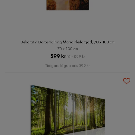
Dekorativt Dorosmålning Marro Flerfärgad, 70 x 100 cm
70 x 100 cm
Pris
Original
599 kr
Förr 899 kr
Pris
Tidigare lägsta pris 599 kr