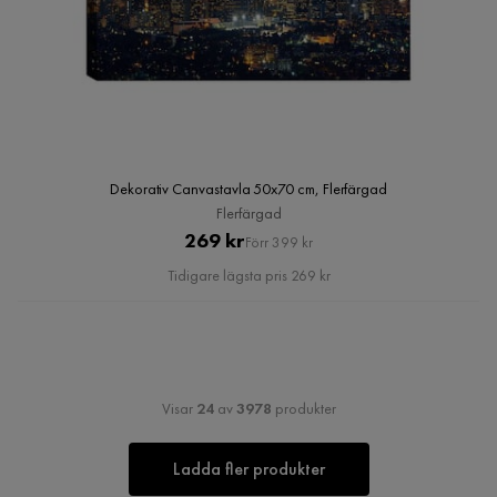
Dekorativ Canvastavla 50x70 cm, Flerfärgad
Flerfärgad
Pris
Original
269 kr
Förr 399 kr
Pris
Tidigare lägsta pris 269 kr
Visar
24
av
3978
produkter
Ladda fler produkter