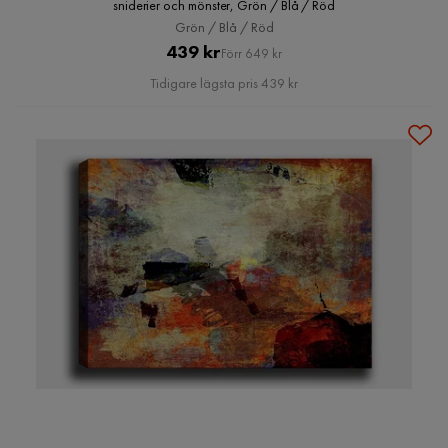
sniderier och mönster, Grön / Blå / Röd
Grön / Blå / Röd
Pris
Original
439 kr
Förr 649 kr
Pris
Tidigare lägsta pris 439 kr