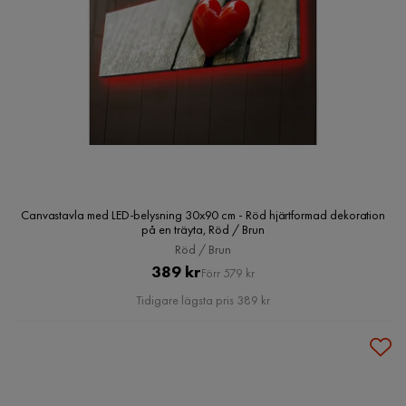
Canvastavla med LED-belysning 30x90 cm - Röd hjärtformad dekoration
på en träyta, Röd / Brun
Röd / Brun
Pris
Original
389 kr
Förr 579 kr
Pris
Tidigare lägsta pris 389 kr