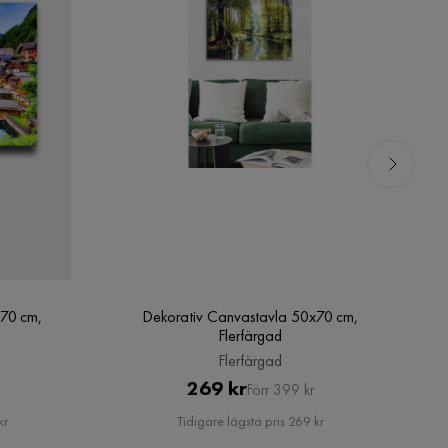
x70 cm,
Dekorativ Canvastavla 50x70 cm,
Flerfärgad
Flerfärgad
Pris
Original
269 kr
Förr 399 kr
Pris
kr
Tidigare lägsta pris 269 kr