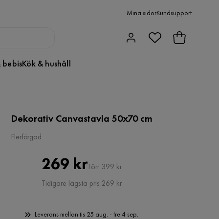
Mina sidor
Kundsupport
 bebis
Kök & hushåll
Dekorativ Canvastavla 50x70 cm
Flerfärgad
Pris
Original
269 kr
Förr 399 kr
Pris
Tidigare lägsta pris 269 kr
Leverans mellan tis 25 aug. - fre 4 sep.