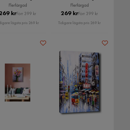
Flerfärgad
Flerfärgad
Pris
Original
Pris
Original
269 kr
269 kr
Förr 399 kr
Förr 399 kr
Pris
Pris
digare lägsta pris 269 kr
Tidigare lägsta pris 269 kr