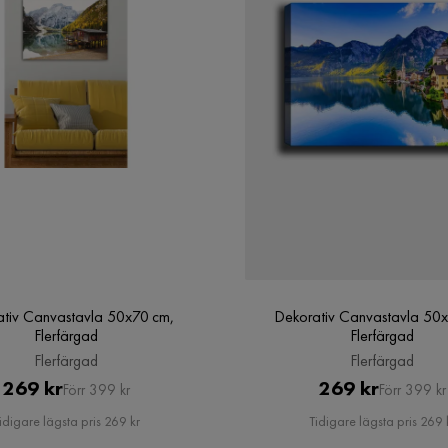
tiv Canvastavla 50x70 cm,
Dekorativ Canvastavla 50
Flerfärgad
Flerfärgad
Flerfärgad
Flerfärgad
Pris
Original
Pris
Original
269 kr
269 kr
Förr 399 kr
Förr 399 kr
Pris
Pris
idigare lägsta pris 269 kr
Tidigare lägsta pris 269 