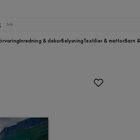
örvaring
Inredning & dekor
Belysning
Textilier & mattor
Barn &