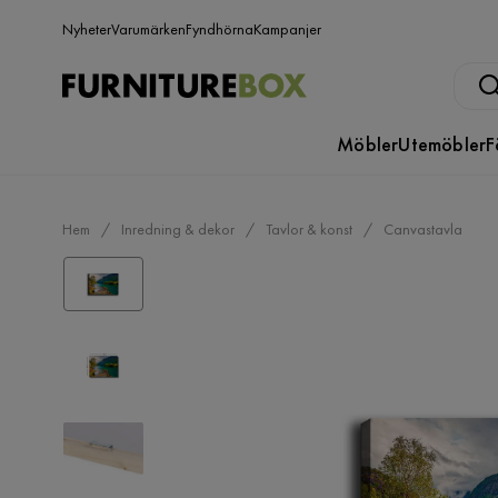
Nyheter
Varumärken
Fyndhörna
Kampanjer
Möbler
Utemöbler
F
Hem
Inredning & dekor
Tavlor & konst
Canvastavla