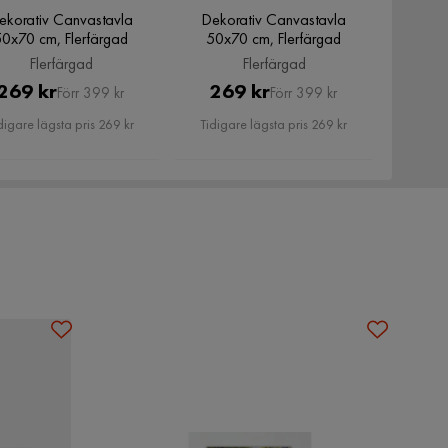
ekorativ Canvastavla
Dekorativ Canvastavla
50x70 cm, Flerfärgad
50x70 cm, Flerfärgad
Flerfärgad
Flerfärgad
Pris
Original
Pris
Original
269 kr
269 kr
Förr 399 kr
Förr 399 kr
Pris
Pris
digare lägsta pris 269 kr
Tidigare lägsta pris 269 kr