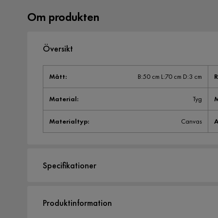
Om produkten
Översikt
Mått
:
B:50 cm L:70 cm D:3 cm
Material
:
Tyg
M
Materialtyp
:
Canvas
A
Specifikationer
Artikelnummer:
1717754
Produktinformation
Storlek