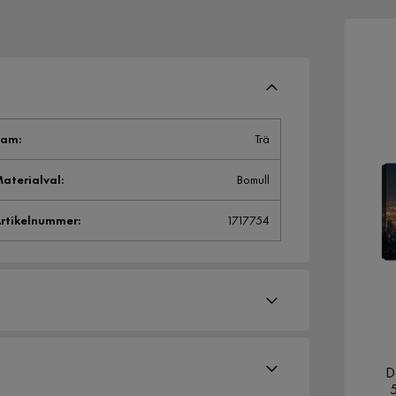
Ram
:
Trä
aterialval
:
Bomull
rtikelnummer
:
1717754
D