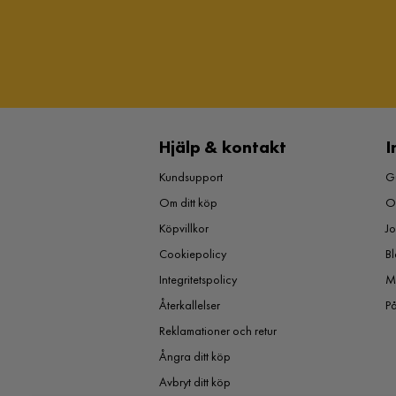
Hjälp & kontakt
I
Kundsupport
Gu
Om ditt köp
O
Köpvillkor
J
Cookiepolicy
Bl
Integritetspolicy
M
Återkallelser
P
Reklamationer och retur
Ångra ditt köp
Avbryt ditt köp