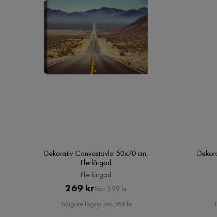
Dekorativ Canvastavla 50x70 cm,
Dekora
Flerfärgad
Flerfärgad
Pris
Original
269 kr
Förr 399 kr
Pris
Tidigare lägsta pris 269 kr
T