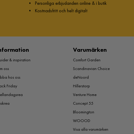
•
Personliga erbjudanden online & i butik
•
Kostnadsfritt och helt digitalt
nformation
Varumärken
ider & inspiration
Comfort Garden
m oss
Scandinavian Choice
obba hos oss
deNoord
ack Friday
Hillerstorp
ellandagsrea
Venture Home
åskrea
Concept 55
Bloomington
WOOOD
Visa alla varumärken