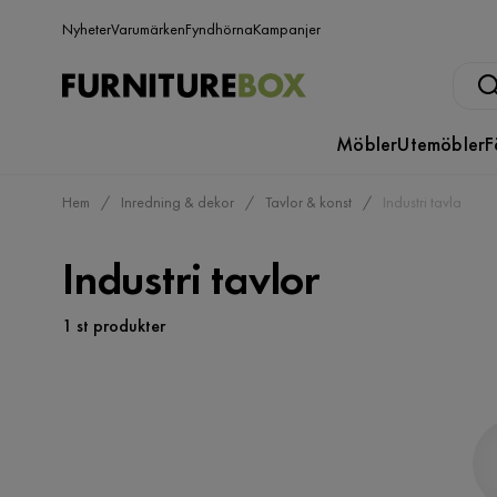
Nyheter
Varumärken
Fyndhörna
Kampanjer
Möbler
Utemöbler
F
Hem
Inredning & dekor
Tavlor & konst
Industri tavla
Industri tavlor
1 st produkter