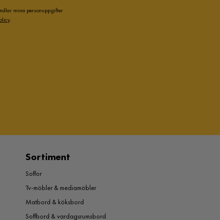
andlar mina personuppgifter
olicy
.
Sortiment
Soffor
Tv-möbler & mediamöbler
Matbord & köksbord
Soffbord & vardagsrumsbord