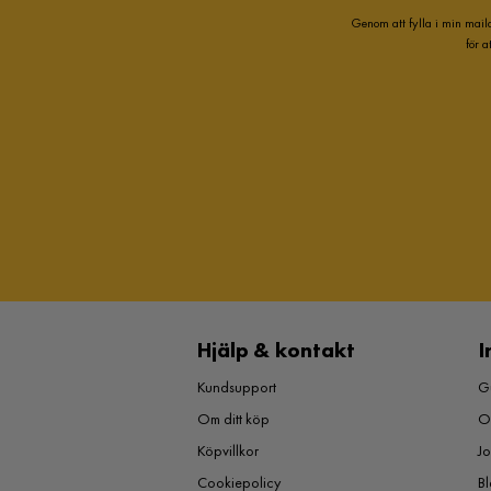
Genom att fylla i min mail
för 
Hjälp & kontakt
I
Kundsupport
Gu
Om ditt köp
O
Köpvillkor
J
Cookiepolicy
Bl