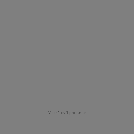
Visar
1
av
1
produkter