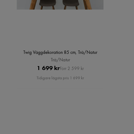
Twig Väggdekoration 85 cm, Trä/Natur
Trä/Natur
Pris
Original
1 699 kr
Förr 2 599 kr
Pris
Tidigare lägsta pris 1 699 kr