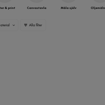
ter & print
Canvastavla
Måla själv
Oljemåln
aterial
Alla filter