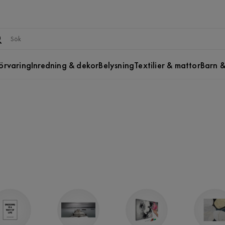
örvaring
Inredning & dekor
Belysning
Textilier & mattor
Barn &