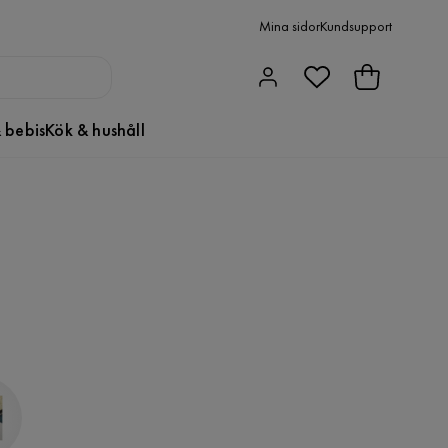
Mina sidor
Kundsupport
 bebis
Kök & hushåll