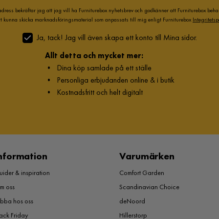
adress bekräftar jag att jag vill ha Furniturebox nyhetsbrev och godkänner att Furniturebox beh
att kunna skicka marknadsföringsmaterial som anpassats till mig enligt Furniturebox
Integritetsp
Ja, tack! Jag vill även skapa ett konto till Mina sidor.
Allt detta och mycket mer:
•
Dina köp samlade på ett ställe
•
Personliga erbjudanden online & i butik
•
Kostnadsfritt och helt digitalt
nformation
Varumärken
ider & inspiration
Comfort Garden
m oss
Scandinavian Choice
obba hos oss
deNoord
ack Friday
Hillerstorp