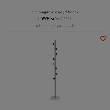
Klädhängare med spegel Moody
Pris
Original
1 999 kr
Förr 2 999 kr
Pris
Tidigare lägsta pris 1 999 kr