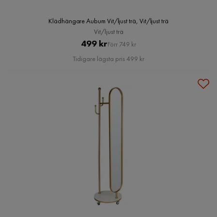
Klädhängare Aubum Vit/ljust trä, Vit/ljust trä
Vit/ljust trä
Pris
Original
499 kr
Förr 749 kr
Pris
Tidigare lägsta pris 499 kr