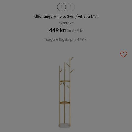
Klädhängare Notus Svart/Vit, Svart/Vit
Svart/Vit
Pris
Original
449 kr
Förr 649 kr
Pris
Tidigare lägsta pris 449 kr