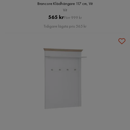
Brancore Klädhängare 117 cm, Vit
Vit
Pris
Original
565 kr
Förr 999 kr
Pris
Tidigare lägsta pris 565 kr