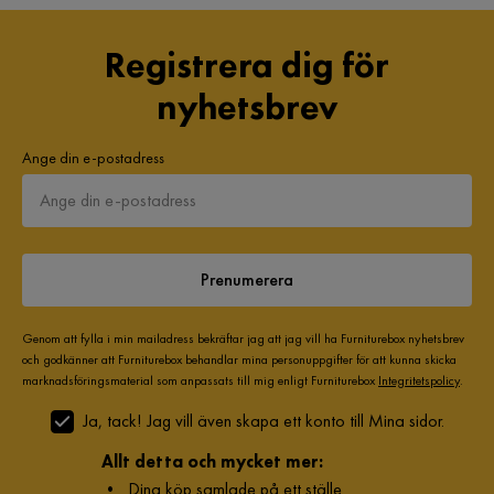
Registrera dig för
nyhetsbrev
Ange din e-postadress
Prenumerera
Genom att fylla i min mailadress bekräftar jag att jag vill ha Furniturebox nyhetsbrev
och godkänner att Furniturebox behandlar mina personuppgifter för att kunna skicka
marknadsföringsmaterial som anpassats till mig enligt Furniturebox
Integritetspolicy
.
Ja, tack! Jag vill även skapa ett konto till Mina sidor.
Allt detta och mycket mer:
•
Dina köp samlade på ett ställe