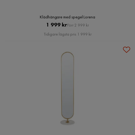
Klädhängare med spegel Lorena
Pris
Original
1 999 kr
Förr 2 999 kr
Pris
Tidigare lägsta pris 1 999 kr