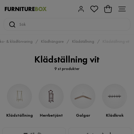
ko- & klädförvaring
Klädhängare
Klädställning
Klädställning vit
Klädställning vit
9 st produkter
Klädställning
Herrbetjänt
Galgar
Klädkrok
Sortera efter