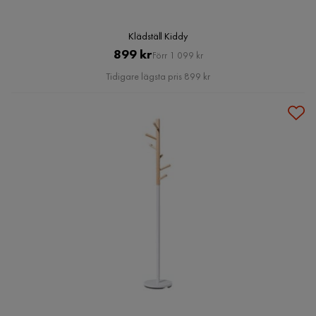
Klädställ Kiddy
Pris
Original
899 kr
Förr 1 099 kr
Pris
Tidigare lägsta pris 899 kr