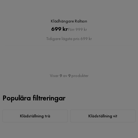
Klädhängare Raltson
Pris
Original
699 kr
Förr 999 kr
Pris
Tidigare lägsta pris 699 kr
Visar
9
av
9
produkter
Populära filtreringar
Klädställning trä
Klädställning vit