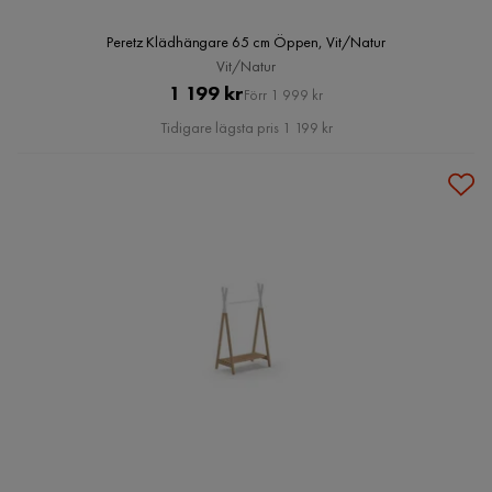
Peretz Klädhängare 65 cm Öppen, Vit/Natur
Vit/Natur
Pris
Original
1 199 kr
Förr 1 999 kr
Pris
Tidigare lägsta pris 1 199 kr