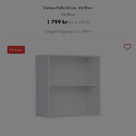
Dareia Hylla 80 cm, Vit/Brun
Vit/Brun
Pris
Original
1 799 kr
Förr 2 999 kr
Pris
Tidigare lägsta pris 1 799 kr
Få kvar