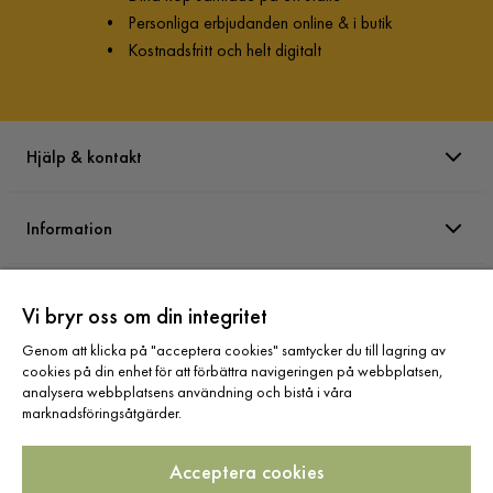
•
Personliga erbjudanden online & i butik
•
Kostnadsfritt och helt digitalt
Hjälp & kontakt
Information
Varumärken
Vi bryr oss om din integritet
Genom att klicka på "acceptera cookies" samtycker du till lagring av
Sortiment
cookies på din enhet för att förbättra navigeringen på webbplatsen,
analysera webbplatsens användning och bistå i våra
marknadsföringsåtgärder.
Acceptera cookies