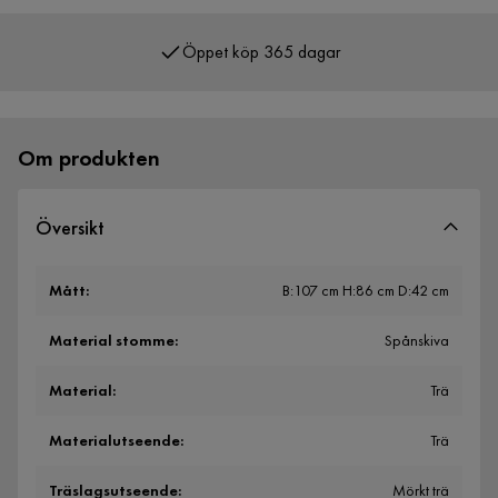
Öppet köp 365 dagar
Över 400 000 nöjda kunder
Om produkten
Översikt
Mått
:
B:107 cm H:86 cm D:42 cm
Material stomme
:
Spånskiva
Material
:
Trä
Materialutseende
:
Trä
Träslagsutseende
:
Mörkt trä