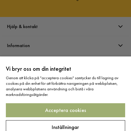
Hjälp & kontakt
Information
Varumärken
Vi bryr oss om din integritet
Genom att klicka på "acceptera cookies" samtycker du till lagring av
Sortiment
cookies på din enhet för att förbättra navigeringen på webbplatsen,
analysera webbplatsens användning och bistå i våra
marknadsföringsåtgärder.
Acceptera cookies
Följ oss
Inställningar