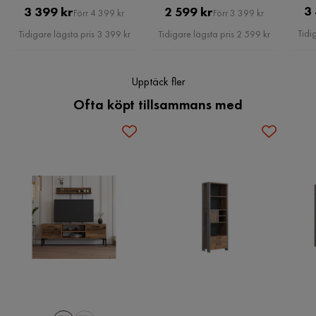
Pris
Original
Pris
Original
3
3 399 kr
2 599 kr
Förr 4 399 kr
Förr 3 399 kr
Pris
Pris
Färgnamn
Brun,Grey
Tidi
Tidigare lägsta pris 3 399 kr
Tidigare lägsta pris 2 599 kr
Stil
Tidlös
Upptäck fler
Serie
Cadle
Ofta köpt tillsammans med