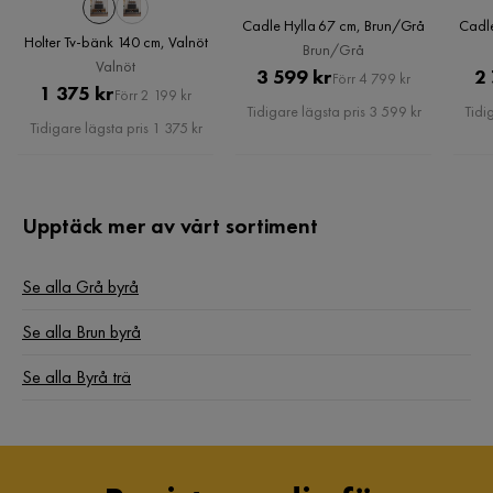
Cadle Hylla 67 cm, Brun/Grå
Cadl
Holter Tv-bänk 140 cm, Valnöt
Brun/Grå
Valnöt
Pris
Original
3 599 kr
2
Förr 4 799 kr
Pris
Original
1 375 kr
Förr 2 199 kr
Pris
Tidigare lägsta pris 3 599 kr
Tidi
Pris
Tidigare lägsta pris 1 375 kr
Upptäck mer av vårt sortiment
Se alla Grå byrå
Se alla Brun byrå
Se alla Byrå trä