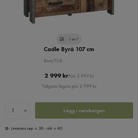
1 av 7
Cadle Byrå 107 cm
Brun/Grå
Pris
Original
2 999 kr
Förr 3 999 kr
Pris
Tidigare lägsta pris 2 999 kr
Lägg i varukorgen
Leverans sep. v. 38 - okt. v. 40