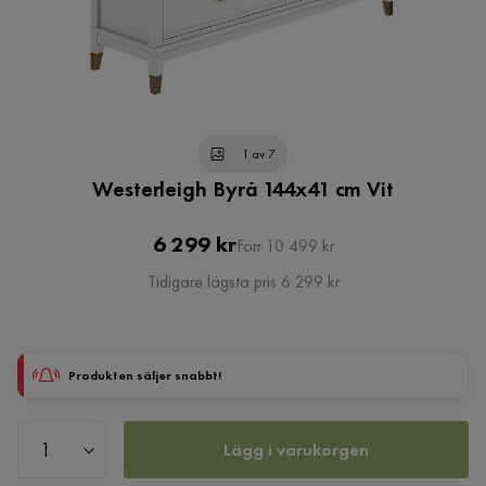
1 av 7
Westerleigh Byrå 144x41 cm Vit
Pris
Original
6 299 kr
Förr 10 499 kr
Pris
Tidigare lägsta pris 6 299 kr
Produkten säljer snabbt!
Lägg i varukorgen