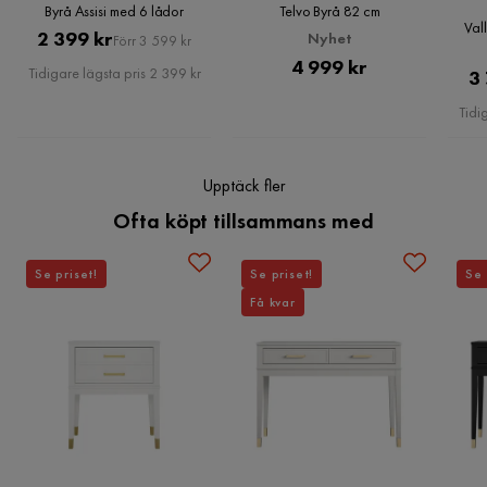
Vikt
80.3 kg
Byrå Assisi med 6 lådor
Telvo Byrå 82 cm
3 år sedan
Val
Pris
Original
2 399 kr
Nyhet
Förr 3 599 kr
Färg
Vit
Pris
Pris
4 999 kr
Tidigare lägsta pris 2 399 kr
3
Verified by Trustvoice
Serie
Tidi
Upptäck fler
Ofta köpt tillsammans med
Se priset!
Se priset!
Se 
Få kvar