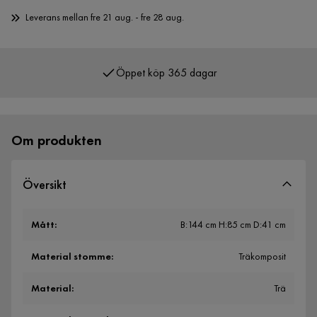
Leverans mellan fre 21 aug. - fre 28 aug.
Öppet köp 365 dagar
Över 400 000 nöjda kunder
Om produkten
Översikt
Mått
:
B:144 cm H:85 cm D:41 cm
Material stomme
:
Träkomposit
Material
:
Trä