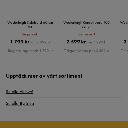
Westerleigh Sidobord 60 cm
Westerleigh Konsollbord 105
West
Vit
cm Vit
Se priset!
Se priset!
Pris
Original
Pris
Original
1 799 kr
3 599 kr
3
Förr 2 999 kr
Förr 5 999 kr
Pris
Pris
Tidigare lägsta pris 1 799 kr
Tidigare lägsta pris 3 599 kr
Tidi
Upptäck mer av vårt sortiment
Se alla Vit byrå
Se alla Byrå trä