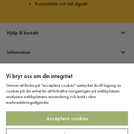
•
Kostnadsfritt och helt digitalt
Hjälp & kontakt
Information
Varumärken
Vi bryr oss om din integritet
Genom att klicka på "acceptera cookies" samtycker du till lagring av
Sortiment
cookies på din enhet för att förbättra navigeringen på webbplatsen,
analysera webbplatsens användning och bistå i våra
marknadsföringsåtgärder.
Acceptera cookies
Följ oss