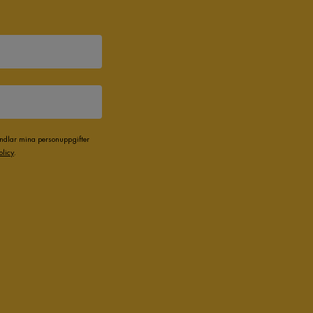
andlar mina personuppgifter
olicy
.