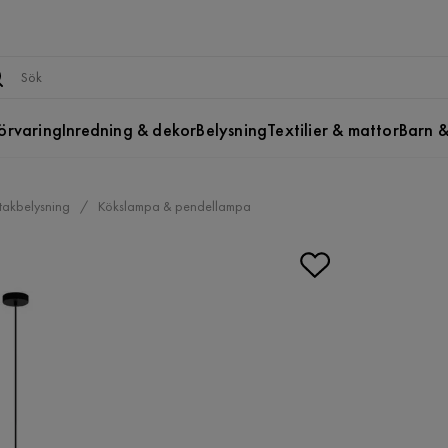
örvaring
Inredning & dekor
Belysning
Textilier & mattor
Barn &
takbelysning
Kökslampa & pendellampa