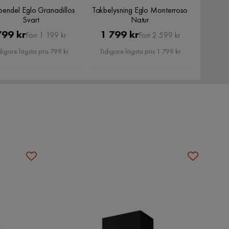
pendel Eglo Granadillos
Takbelysning Eglo Monterroso
Svart
Natur
Pris
Original
Pris
Original
799 kr
1 799 kr
Förr 1 199 kr
Förr 2 599 kr
Pris
Pris
digare lägsta pris 799 kr
Tidigare lägsta pris 1 799 kr