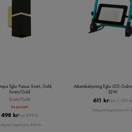
mpa Eglo Passa Svart, Guld,
Arbetsbelysning Eglo LED-Golvs
Svart/Guld
52W
Svart/Guld
Pris
Original
611 kr
Förr 1 199 kr
Se priset!
Pris
Tidigare lägsta pris 611 
Pris
Original
498 kr
Förr 899 kr
Pris
idigare lägsta pris 498 kr