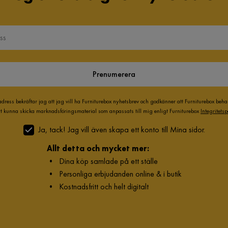
Prenumerera
adress bekräftar jag att jag vill ha Furniturebox nyhetsbrev och godkänner att Furniturebox beh
att kunna skicka marknadsföringsmaterial som anpassats till mig enligt Furniturebox
Integritetsp
Ja, tack! Jag vill även skapa ett konto till Mina sidor.
Allt detta och mycket mer:
•
Dina köp samlade på ett ställe
•
Personliga erbjudanden online & i butik
•
Kostnadsfritt och helt digitalt