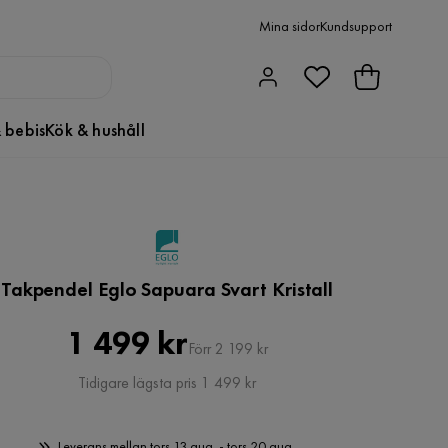
Mina sidor
Kundsupport
 bebis
Kök & hushåll
Takpendel Eglo Sapuara Svart Kristall
Pris
Original
1 499 kr
Förr 2 199 kr
Pris
Tidigare lägsta pris 1 499 kr
Leverans mellan tors 13 aug. - tors 20 aug.