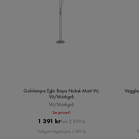
Golvlampa Eglo Baya Nickel-Matt Vit,
Väggla
Vit/Mörkgrå
Vit/Mörkgrå
Se priset!
Pris
Original
1 391 kr
Förr 2 599 kr
Pris
Tidigare lägsta pris 1 391 kr
T