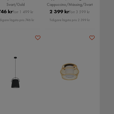
Cappuccino/Mässing/Svart
Svart/Guld
Cappuccino/Mässing/Svart
Pris
Original
Pris
Original
746 kr
2 399 kr
Förr 1 499 kr
Förr 3 599 kr
Pris
Pris
digare lägsta pris 746 kr
Tidigare lägsta pris 2 399 kr