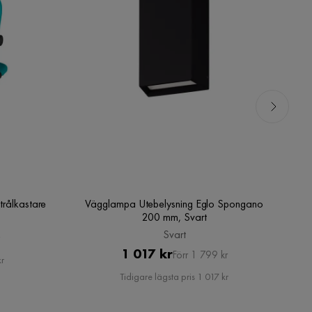
trålkastare
Vägglampa Utebelysning Eglo Spongano
Vä
200 mm, Svart
Svart
Pris
Original
1 017 kr
Förr 1 799 kr
kr
Pris
Tidigare lägsta pris 1 017 kr