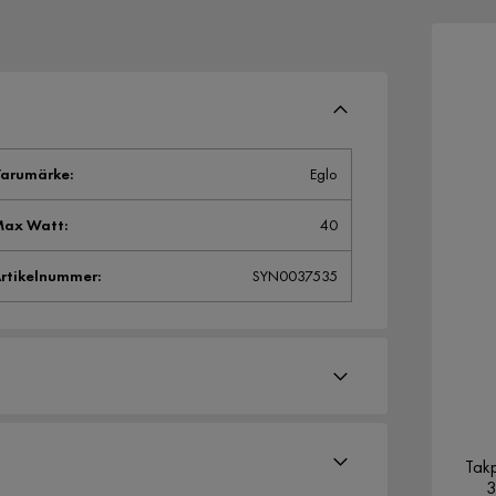
arumärke
:
Eglo
Max Watt
:
40
rtikelnummer
:
SYN0037535
Tak
3