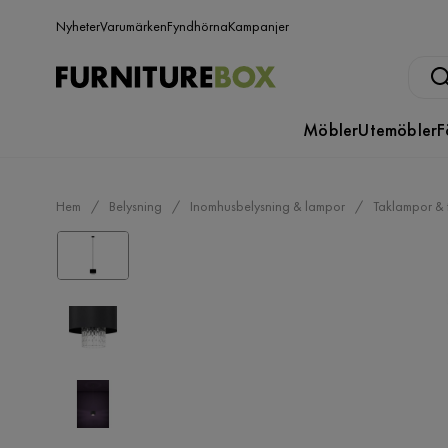
Nyheter
Varumärken
Fyndhörna
Kampanjer
Möbler
Utemöbler
F
Hem
Belysning
Inomhusbelysning & lampor
Taklampor & 