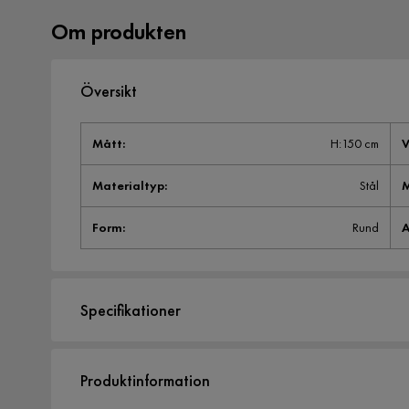
Om produkten
Översikt
Mått
:
H:150 cm
V
Materialtyp
:
Stål
Form
:
Rund
A
Specifikationer
Artikelnummer:
SYN0037535
Produktinformation
Storlek