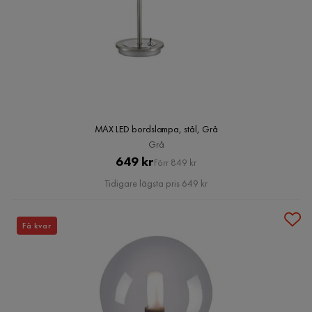
MAX LED bordslampa, stål, Grå
Grå
Pris
Original
649 kr
Förr 849 kr
Pris
Tidigare lägsta pris 649 kr
Få kvar