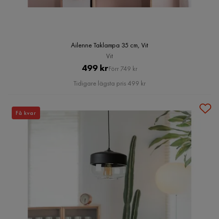
Ailenne Taklampa 35 cm, Vit
Vit
Pris
Original
499 kr
Förr 749 kr
Pris
Tidigare lägsta pris 499 kr
Få kvar