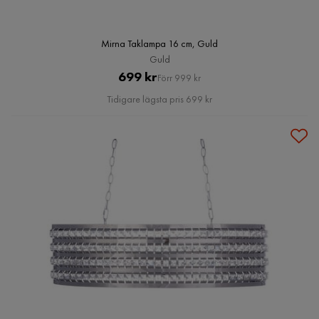
Mirna Taklampa 16 cm, Guld
Guld
Pris
Original
699 kr
Förr 999 kr
Pris
Tidigare lägsta pris 699 kr