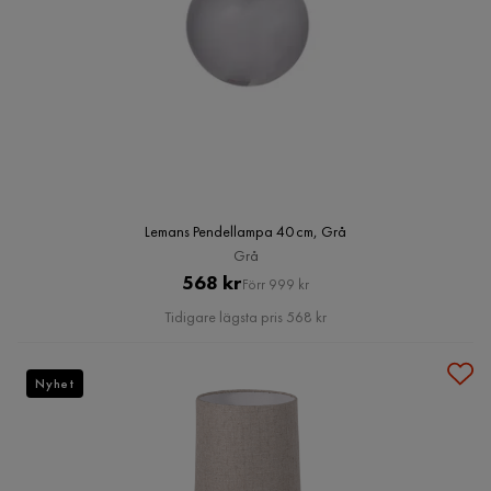
Lemans Pendellampa 40 cm, Grå
Grå
Pris
Original
568 kr
Förr 999 kr
Pris
Tidigare lägsta pris 568 kr
Nyhet