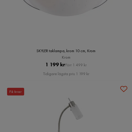
SKYLER taklampa, krom 10 cm, Krom
Krom
Pris
Original
1 199 kr
Förr 1 499 kr
Pris
Tidigare lägsta pris 1 199 kr
Få kvar