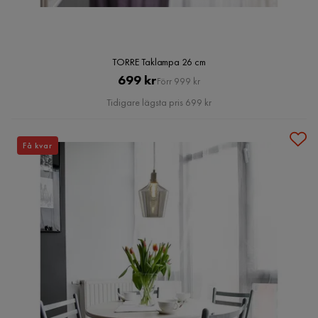
TORRE Taklampa 26 cm
Pris
Original
699 kr
Förr 999 kr
Pris
Tidigare lägsta pris 699 kr
Få kvar