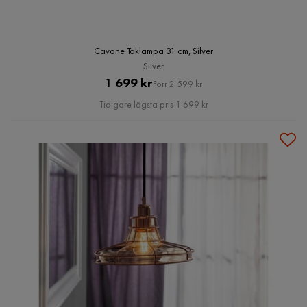
Cavone Taklampa 31 cm, Silver
Silver
Pris
Original
1 699 kr
Förr 2 599 kr
Pris
Tidigare lägsta pris 1 699 kr