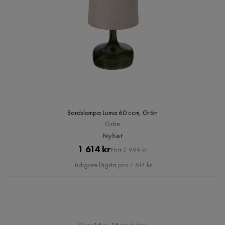
Bordslampa Luma 60 ccm, Grön
Grön
Nyhet
Pris
Original
1 614 kr
Förr 2 999 kr
Pris
Tidigare lägsta pris 1 614 kr