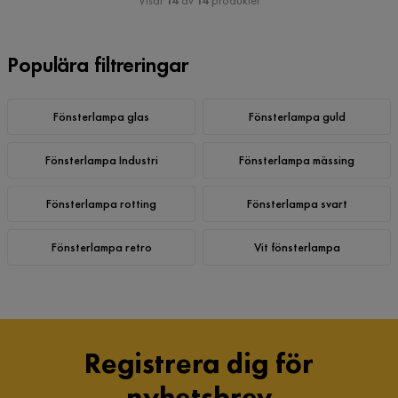
Visar
14
av
14
produkter
Populära filtreringar
Fönsterlampa glas
Fönsterlampa guld
Fönsterlampa Industri
Fönsterlampa mässing
Fönsterlampa rotting
Fönsterlampa svart
Fönsterlampa retro
Vit fönsterlampa
Registrera dig för
nyhetsbrev