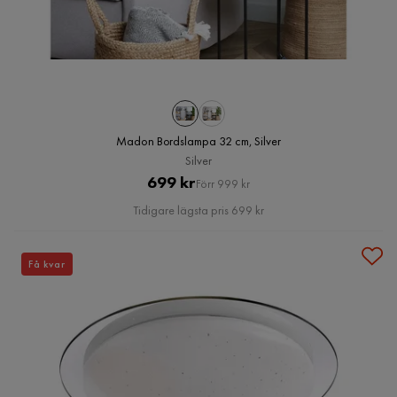
Madon Bordslampa 32 cm, Silver
Silver
Pris
Original
699 kr
Förr 999 kr
Pris
Tidigare lägsta pris 699 kr
Få kvar