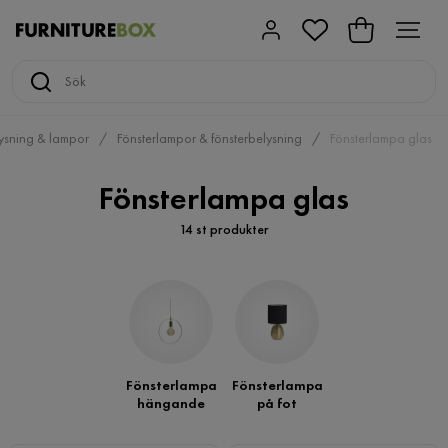
ysning & lampor
Fönsterlampor & fönsterbelysning
Fönsterlampa glas
Fönsterlampa glas
14 st produkter
Fönsterlampa
Fönsterlampa
hängande
på fot