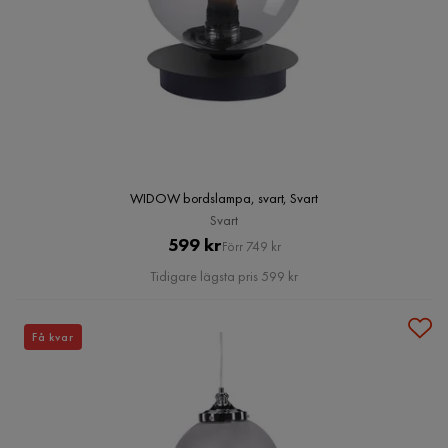
WIDOW bordslampa, svart, Svart
Svart
Pris
Original
599 kr
Förr 749 kr
Pris
Tidigare lägsta pris 599 kr
Få kvar