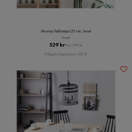
Murray Taklampa 25 cm, Svart
Svart
Pris
Original
529 kr
Förr 799 kr
Pris
Tidigare lägsta pris 529 kr