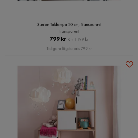
Santon Taklampa 20 cm, Transparent
Transparent
Pris
Original
799 kr
Förr 1 199 kr
Pris
Tidigare lägsta pris 799 kr