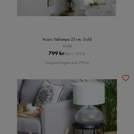
Asaro Taklampa 25 cm, Guld
Guld
Pris
Original
799 kr
Förr 1 199 kr
Pris
Tidigare lägsta pris 799 kr