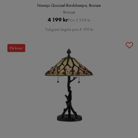
Navajo Quoizel Bordslampa, Bronze
Bronze
Pris
Original
4 199 kr
Förr 5 399 kr
Pris
Tidigare lägsta pris 4 199 kr
Få kvar