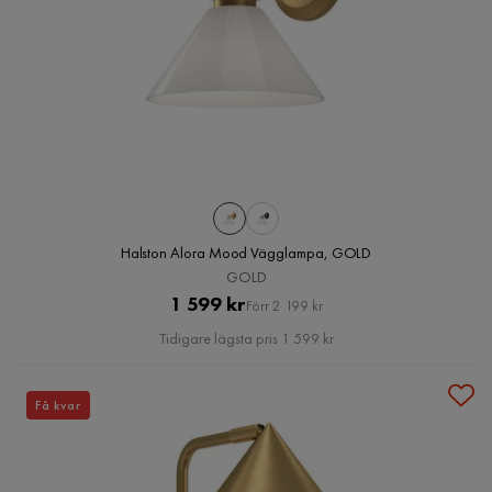
Halston Alora Mood Vägglampa, GOLD
GOLD
Pris
Original
1 599 kr
Förr 2 199 kr
Pris
Tidigare lägsta pris 1 599 kr
Få kvar