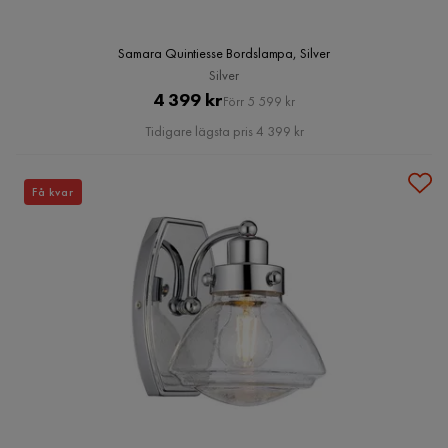
Samara Quintiesse Bordslampa, Silver
Silver
Pris
Original
4 399 kr
Förr 5 599 kr
Pris
Tidigare lägsta pris 4 399 kr
Få kvar