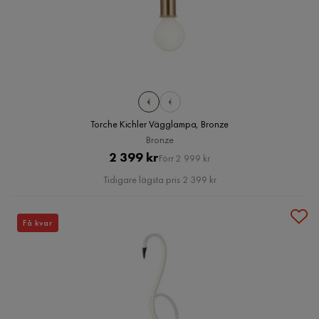
Torche Kichler Vägglampa, Bronze
Bronze
Pris
Original
2 399 kr
Förr 2 999 kr
Pris
Tidigare lägsta pris 2 399 kr
Få kvar