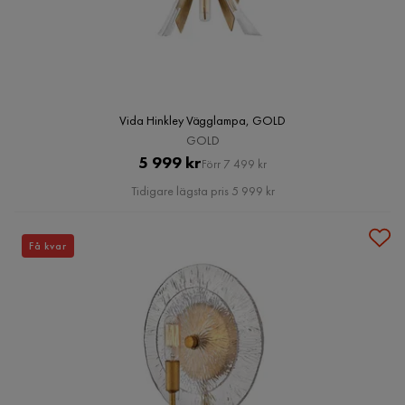
Vida Hinkley Vägglampa, GOLD
GOLD
Pris
Original
5 999 kr
Förr 7 499 kr
Pris
Tidigare lägsta pris 5 999 kr
Få kvar