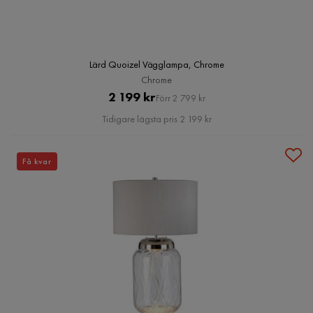
Lärd Quoizel Vägglampa, Chrome
Chrome
Pris
Original
2 199 kr
Förr 2 799 kr
Pris
Tidigare lägsta pris 2 199 kr
Få kvar