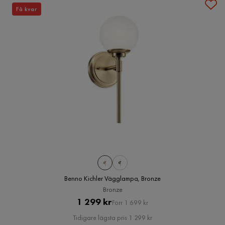
Få kvar
Benno Kichler Vägglampa, Bronze
Bronze
Pris
Original
1 299 kr
Förr 1 699 kr
Pris
Tidigare lägsta pris 1 299 kr