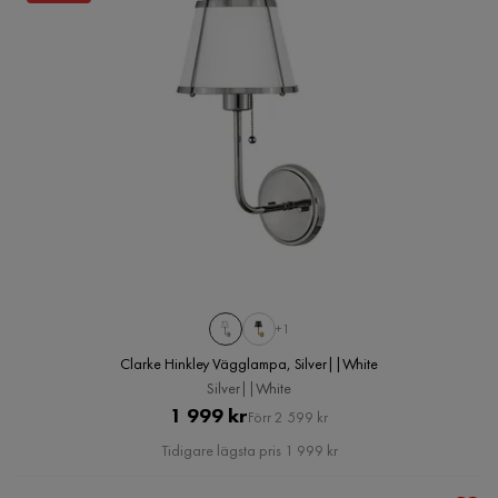
+1
Clarke Hinkley Vägglampa, Silver||White
Silver||White
Pris
Original
1 999 kr
Förr 2 599 kr
Pris
Tidigare lägsta pris 1 999 kr