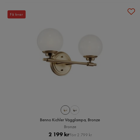
Få kvar
Benno Kichler Vägglampa, Bronze
Bronze
Pris
Original
2 199 kr
Förr 2 799 kr