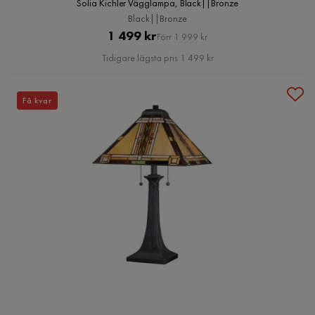
Solia Kichler Vägglampa, Black||Bronze
Black||Bronze
Pris
Original
1 499 kr
Förr 1 999 kr
Pris
Tidigare lägsta pris 1 499 kr
Få kvar