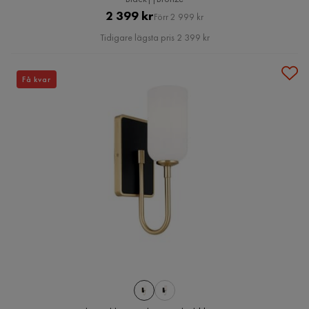
Pris
Original
2 399 kr
Förr 2 999 kr
Pris
Tidigare lägsta pris 2 399 kr
Få kvar