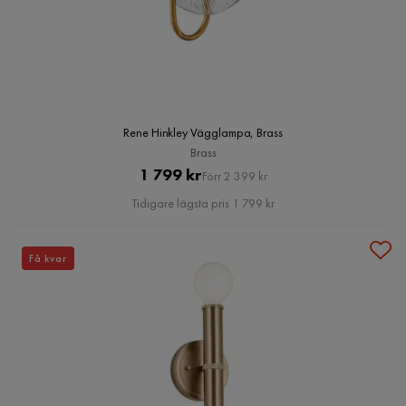
Rene Hinkley Vägglampa, Brass
Brass
Pris
Original
1 799 kr
Förr 2 399 kr
Pris
Tidigare lägsta pris 1 799 kr
Få kvar