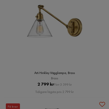
Arti Hinkley Vägglampa, Brass
Brass
Pris
Original
2 799 kr
Förr 3 599 kr
Pris
Tidigare lägsta pris 2 799 kr
Få kvar