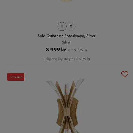
Sola Quintiesse Bordslampa, Silver
Silver
Pris
Original
3 999 kr
Förr 5 199 kr
Pris
Tidigare lägsta pris 3 999 kr
Få kvar