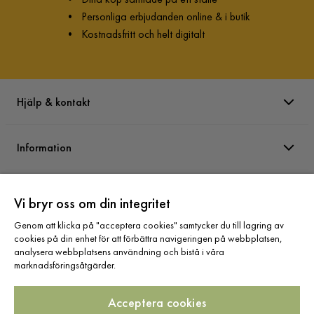
•
Personliga erbjudanden online & i butik
•
Kostnadsfritt och helt digitalt
Hjälp & kontakt
Information
Varumärken
Vi bryr oss om din integritet
Genom att klicka på "acceptera cookies" samtycker du till lagring av
Sortiment
cookies på din enhet för att förbättra navigeringen på webbplatsen,
analysera webbplatsens användning och bistå i våra
marknadsföringsåtgärder.
Acceptera cookies