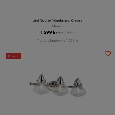
Lärd Quoizel Vägglampa, Chrome
Chrome
Pris
Original
1 599 kr
Förr 2 199 kr
Pris
Tidigare lägsta pris 1 599 kr
Få kvar