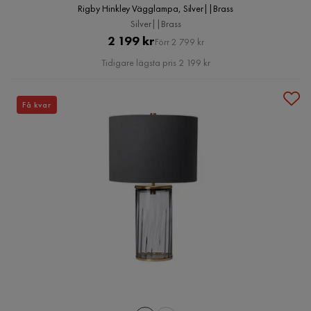
Rigby Hinkley Vägglampa, Silver||Brass
Silver||Brass
Pris
Original
2 199 kr
Förr 2 799 kr
Pris
Tidigare lägsta pris 2 199 kr
Få kvar