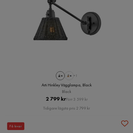
+1
Arti Hinkley Vägglampa, Black
Black
Pris
Original
2 799 kr
Förr 3 599 kr
Pris
Tidigare lägsta pris 2 799 kr
Få kvar