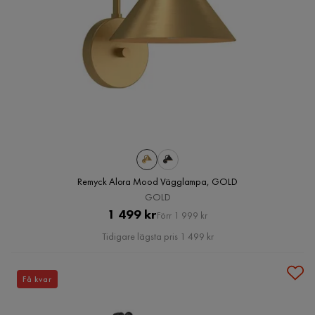
Remyck Alora Mood Vägglampa, GOLD
GOLD
Pris
Original
1 499 kr
Förr 1 999 kr
Pris
Tidigare lägsta pris 1 499 kr
Få kvar