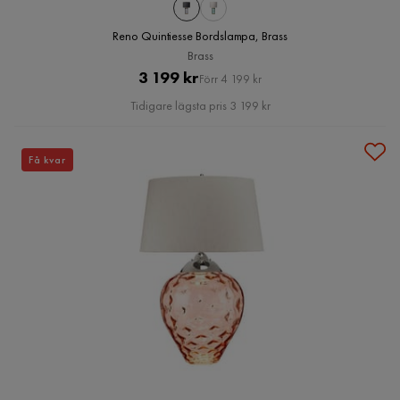
Reno Quintiesse Bordslampa, Brass
Brass
Pris
Original
3 199 kr
Förr 4 199 kr
Pris
Tidigare lägsta pris 3 199 kr
Få kvar