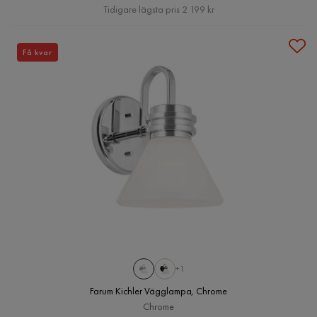
Pris
Tidigare lägsta pris 2 199 kr
Få kvar
+1
Farum Kichler Vägglampa, Chrome
Chrome