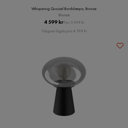
Whispering Quoizel Bordslampa, Bronze
Bronze
Pris
Original
4 599 kr
Förr 5 999 kr
Pris
Tidigare lägsta pris 4 599 kr