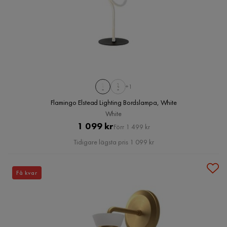
+1
Flamingo Elstead Lighting Bordslampa, White
White
Pris
Original
1 099 kr
Förr 1 499 kr
Pris
Tidigare lägsta pris 1 099 kr
Få kvar