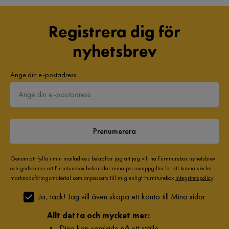
Registrera dig för
nyhetsbrev
Ange din e-postadress
Prenumerera
Genom att fylla i min mailadress bekräftar jag att jag vill ha Furniturebox nyhetsbrev
och godkänner att Furniturebox behandlar mina personuppgifter för att kunna skicka
marknadsföringsmaterial som anpassats till mig enligt Furniturebox
Integritetspolicy
.
Ja, tack! Jag vill även skapa ett konto till Mina sidor.
Allt detta och mycket mer:
•
Dina köp samlade på ett ställe