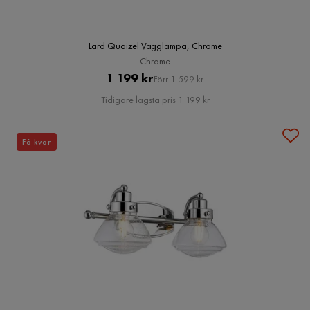
Lärd Quoizel Vägglampa, Chrome
Chrome
Pris
Original
1 199 kr
Förr 1 599 kr
Pris
Tidigare lägsta pris 1 199 kr
Få kvar