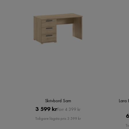
Skrivbord Sam
Lara 
Pris
Original
3 599 kr
Förr 4 399 kr
6
Pris
Tidigare lägsta pris 3 599 kr
Ti