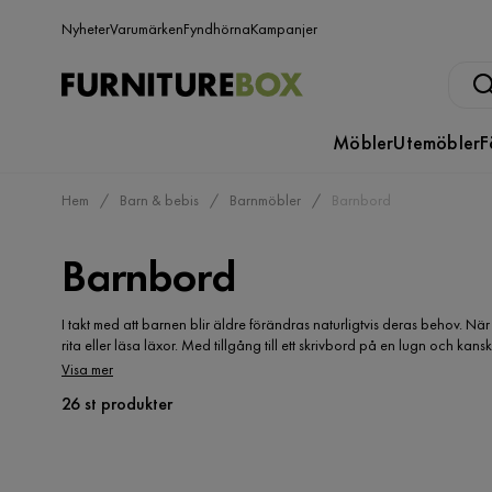
Nyheter
Varumärken
Fyndhörna
Kampanjer
Möbler
Utemöbler
F
Hem
Barn & bebis
Barnmöbler
Barnbord
Barnbord
I takt med att barnen blir äldre förändras naturligtvis deras behov. N
rita eller läsa läxor. Med tillgång till ett skrivbord på en lugn och k
det som skall göras. Billiga skrivbord till barn hittar du lättast på nät
Visa mer
produkterna med varandra. Genom att shoppa hemifrån blir det även lätt
26 st produkter
skrivbord dem gillar lite extra.