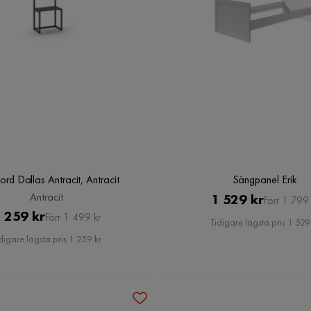
ord Dallas Antracit, Antracit
Sängpanel Erik
Antracit
Pris
Original
1 529 kr
Förr 1 799 
Pris
Original
 259 kr
Förr 1 499 kr
Pris
Tidigare lägsta pris 1 529
Pris
digare lägsta pris 1 259 kr