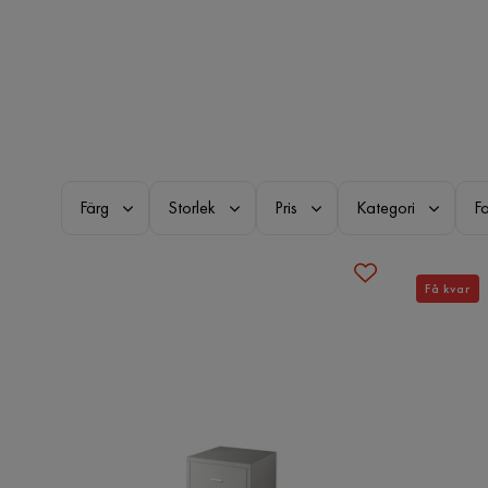
Färg
Storlek
Pris
Kategori
F
Få kvar