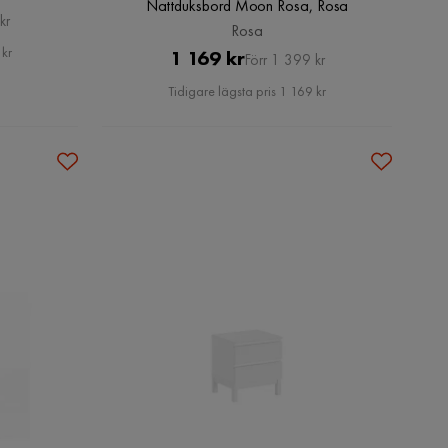
Nattduksbord Moon Rosa, Rosa
kr
Rosa
 kr
Pris
Original
1 169 kr
Förr 1 399 kr
Pris
Tidigare lägsta pris 1 169 kr