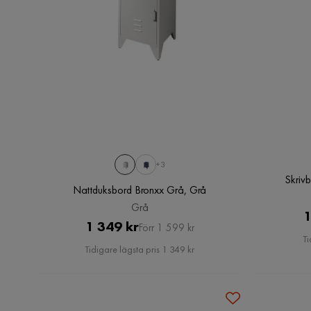
+3
Skrivb
Nattduksbord Bronxx Grå, Grå
Grå
1
Pris
Original
1 349 kr
Förr 1 599 kr
Ti
Pris
Tidigare lägsta pris 1 349 kr