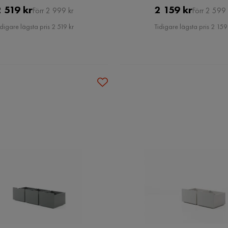
Pris
Original
Pris
Original
 519 kr
2 159 kr
Förr 2 999 kr
Förr 2 599 
Pris
Pris
idigare lägsta pris 2 519 kr
Tidigare lägsta pris 2 159