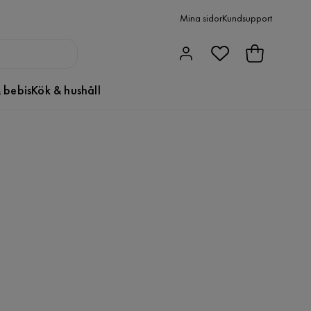
Mina sidor
Kundsupport
 bebis
Kök & hushåll