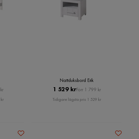
Nattduksbord Erik
Pris
Original
1 529 kr
kr
Förr 1 799 kr
Pris
 kr
Tidigare lägsta pris 1 529 kr