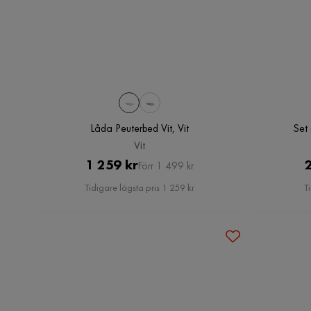
Låda Peuterbed Vit, Vit
Set
Vit
Pris
Original
1 259 kr
2
Förr 1 499 kr
Pris
Tidigare lägsta pris 1 259 kr
T