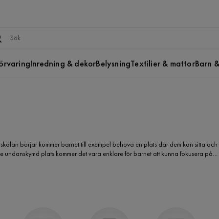
örvaring
Inredning & dekor
Belysning
Textilier & mattor
Barn &
är skolan börjar kommer barnet till exempel behöva en plats där dem kan sitta och
anske undanskymd plats kommer det vara enklare för barnet att kunna fokusera på
et. Här får du en bra överblick över utbudet och det går snabbt att jämföra de olika
 att involvera resten av familjen och ditt barn kommer kunna välja ut ett