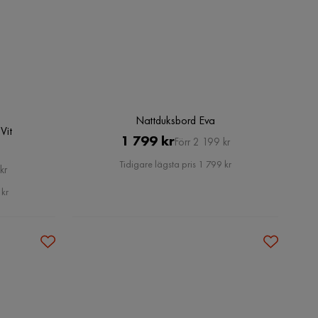
Nattduksbord Eva
Vit
Pris
Original
1 799 kr
Förr 2 199 kr
Pris
Tidigare lägsta pris 1 799 kr
kr
 kr