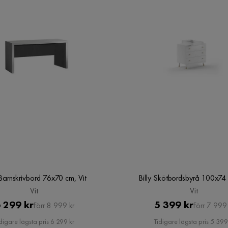
Barnskrivbord 76x70 cm, Vit
Billy Skötbordsbyrå 100x74 
Vit
Vit
Pris
Original
Pris
Original
 299 kr
5 399 kr
Förr 8 999 kr
Förr 7 999 
Pris
Pris
digare lägsta pris 6 299 kr
Tidigare lägsta pris 5 399