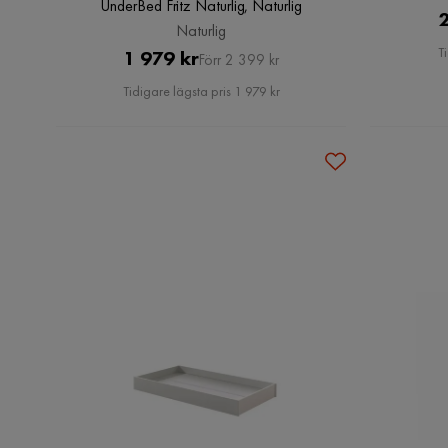
UnderBed Fritz Naturlig, Naturlig
2
Naturlig
T
Pris
Original
1 979 kr
Förr 2 399 kr
Pris
Tidigare lägsta pris 1 979 kr