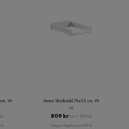
cm, Vit
Amori Skötbädd 76x53 cm, Vit
Vit
Pris
Original
809 kr
kr
Förr 1 099 kr
Pris
 kr
Tidigare lägsta pris 809 kr