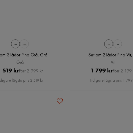
 om 3 lådor Pino Grå, Grå
Set om 2 lådor Pino Vit, 
Grå
Vit
Pris
Original
Pris
Original
 519 kr
1 799 kr
Förr 2 999 kr
Förr 2 199 
Pris
Pris
idigare lägsta pris 2 519 kr
Tidigare lägsta pris 1 799