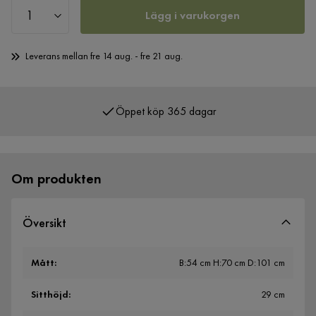
Lägg i varukorgen
Leverans mellan fre 14 aug. - fre 21 aug.
Öppet köp 365 dagar
Över 400 000 nöjda kunder
Om produkten
Översikt
Mått
:
B:54 cm H:70 cm D:101 cm
Sitthöjd
:
29 cm