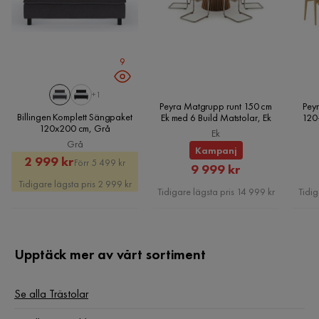
Monteringsinformation:
Ytterligare information:
9
+1
Peyra Matgrupp runt 150 cm
Peyr
Billingen Komplett Sängpaket
Ek med 6 Build Matstolar, Ek
120
120x200 cm, Grå
Ek
Grå
Kampanj
Motståndstest:
Rabatterat
Original
2 999 kr
Förr 5 499 kr
Rabatterat
9 999 kr
Pris
Pris
Tidigare lägsta pris 2 999 kr
Pris
Tidigare lägsta pris 14 999 kr
Tidig
Motståndskraft:
Upptäck mer av vårt sortiment
Underhållstips:
Se alla Trästolar
Akaciaträ: