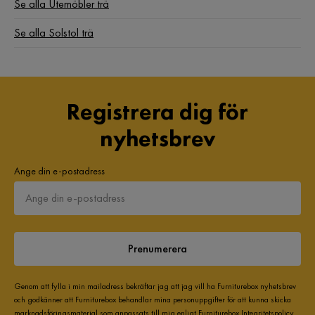
Se alla Utemöbler trä
Se alla Solstol trä
Registrera dig för
nyhetsbrev
Polyester:
Ange din e-postadress
Prenumerera
Genom att fylla i min mailadress bekräftar jag att jag vill ha Furniturebox nyhetsbrev
och godkänner att Furniturebox behandlar mina personuppgifter för att kunna skicka
marknadsföringsmaterial som anpassats till mig enligt Furniturebox
Integritetspolicy
.