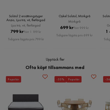
Serie
Gjengene
Finish:
Ingen bra kvalitet på produkten
Vikbar:
Tyvärr trasig efter att snvänt en gång
Solstol 2 ersättningstyger
Oykel Solstol, Mörkgrå
Solst
Anzio, Ljus trä, vit, flerfärgad
5 år sedan
Mörkgrå
Mått:
Ljus trä, vit, flerfärgad
Gr
Pris
Original
699 kr
Förr 999 kr
Pris
Original
799 kr
1 
Förr 1 199 kr
Birgit
Pris
Djup:
B
Tidigare lägsta pris 699 kr
Pris
Tidigare lägsta pris 799 kr
Tidi
Sätes höjd:
Bredd:
Jätteskön stol
Höjd:
5 år sedan
Vikt:
Upptäck fler
Viktkapacitet:
Ofta köpt tillsammans med
Magnus H
MH
Erbjudandet inkluderar:
Populär
-33%
Populär
-3
Snygg, praktisk och comfortabel stol.
Nyckelfunktioner:
5 år sedan
Verified by Trustvoice