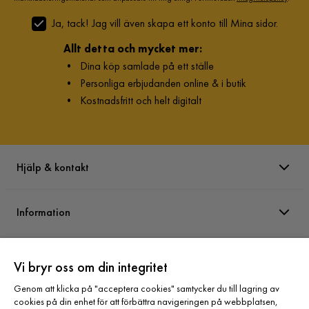
Ja, tack! Jag vill även skapa ett konto till Mina sidor.
Allt detta och mycket mer:
•
Dina köp samlade på ett ställe
•
Personliga erbjudanden online & i butik
•
Kostnadsfritt och helt digitalt
Hjälp & kontakt
Information
Varumärken
Vi bryr oss om din integritet
Genom att klicka på "acceptera cookies" samtycker du till lagring av
Sortiment
cookies på din enhet för att förbättra navigeringen på webbplatsen,