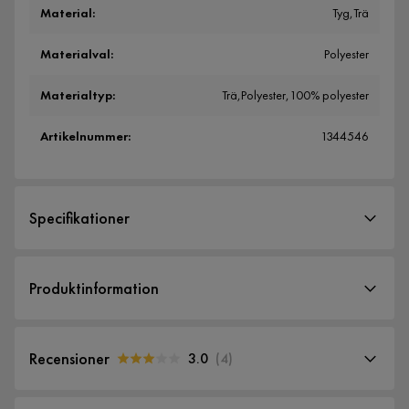
Material
:
Tyg,Trä
Materialval
:
Polyester
Materialtyp
:
Trä,Polyester,100% polyester
Artikelnummer
:
1344546
Specifikationer
Artikelnummer:
1344546
Produktinformation
Storlek
Höjd
70 cm
Recensioner
3.0
(
4
)
Bredd
54 cm
3.0
5
☆