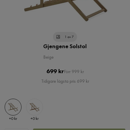
1 av 7
Gjengene Solstol
Beige
Pris
Original
699 kr
Förr 999 kr
Pris
Tidigare lägsta pris 699 kr
Pris
Pris
+
0 kr
+
0 kr