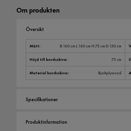
Om produkten
Översikt
Mått
:
B:160 cm L:160 cm H:75 cm D:150 cm
V
Höjd till bordsskiva
:
75 cm
S
Material bordsskiva
:
Björkplywood
A
Specifikationer
Artikelnummer:
SQ0235489
Produktinformation
Storlek