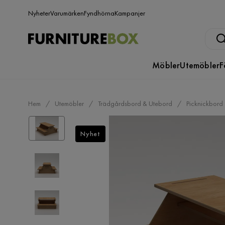
Nyheter
Varumärken
Fyndhörna
Kampanjer
Möbler
Utemöbler
F
Hem
Utemöbler
Trädgårdsbord & Utebord
Picknickbord
Nyhet