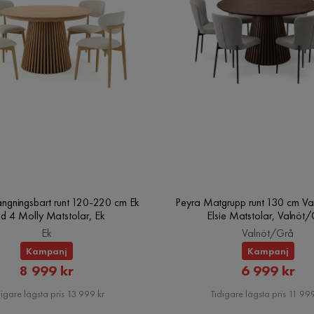
ängningsbart runt 120-220 cm Ek
Peyra Matgrupp runt 130 cm Va
d 4 Molly Matstolar, Ek
Elsie Matstolar, Valnöt
Ek
Valnöt/Grå
Kampanj
Kampanj
Rabatterat
Rabatte
8 999 kr
6 999 kr
Pris
Pris
igare lägsta pris 13 999 kr
Tidigare lägsta pris 11 999