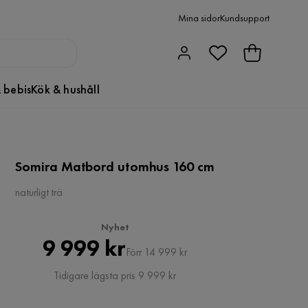
Mina sidor
Kundsupport
 bebis
Kök & hushåll
Somira Matbord utomhus 160 cm
naturligt trä
Nyhet
Pris
Original
9 999 kr
Förr 14 999 kr
Pris
Tidigare lägsta pris 9 999 kr