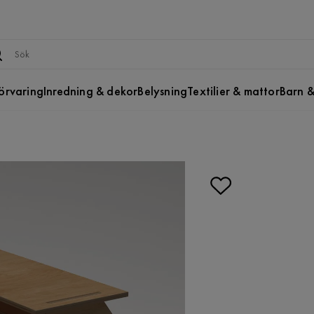
örvaring
Inredning & dekor
Belysning
Textilier & mattor
Barn &