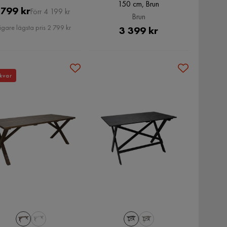
150 cm, Brun
Pris
Original
 799 kr
Förr 4 199 kr
Brun
Pris
igare lägsta pris 2 799 kr
Pris
3 399 kr
kvar