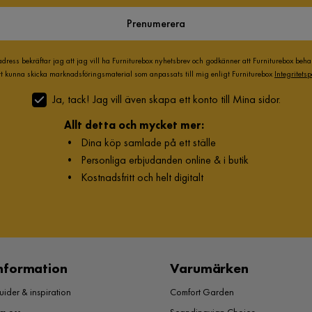
Prenumerera
adress bekräftar jag att jag vill ha Furniturebox nyhetsbrev och godkänner att Furniturebox beh
att kunna skicka marknadsföringsmaterial som anpassats till mig enligt Furniturebox
Integritetsp
Ja, tack! Jag vill även skapa ett konto till Mina sidor.
Allt detta och mycket mer:
•
Dina köp samlade på ett ställe
•
Personliga erbjudanden online & i butik
•
Kostnadsfritt och helt digitalt
nformation
Varumärken
ider & inspiration
Comfort Garden