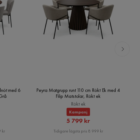
lnöt med 6
Peyra Matgrupp runt 110 cm Rökt Ek med 4
V
/Grå
Filip Matstolar, Rökt ek
Rökt ek
Kampanj
rat
Rabatterat
5 799 kr
Pris
 kr
Tidigare lägsta pris 8 999 kr