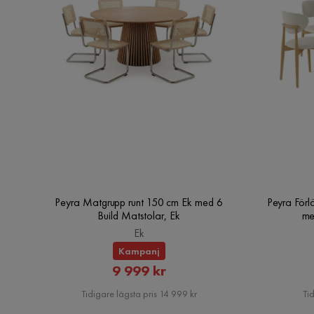
Peyra Matgrupp runt 150 cm Ek med 6
Peyra Förl
Build Matstolar, Ek
me
Ek
Kampanj
Rabatterat
9 999 kr
Pris
Tidigare lägsta pris 14 999 kr
Tid