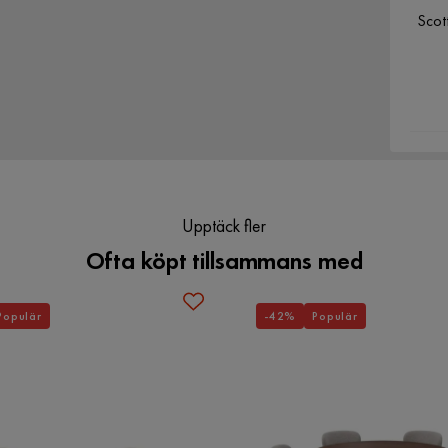
Scot
Utseende
stilren
Färg ben
Natur
Serie
Upptäck fler
Ofta köpt tillsammans med
Populär
-42%
Populär