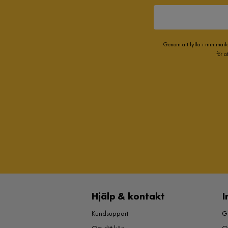
Genom att fylla i min mail
för 
Hjälp & kontakt
I
Kundsupport
Gu