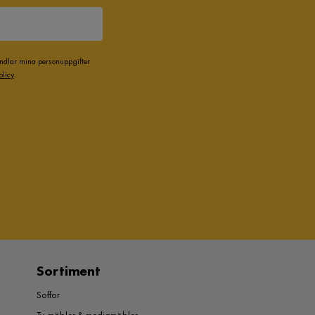
andlar mina personuppgifter
olicy
.
Sortiment
Soffor