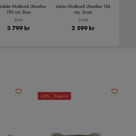
tsdale Matbord Utomhus
Larios Matbord Utomhus 126
190 cm, Brun
cm, Svart
Brun
Svart
Pris
Pris
3 799 kr
2 599 kr
-36%
Populär