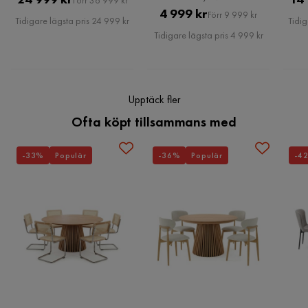
Förr 36 999 kr
Pris
Original
4 999 kr
Pris
Förr 9 999 kr
Vikt
102 kg
Tidigare lägsta pris 24 999 kr
Tidig
Pris
Tidigare lägsta pris 4 999 kr
Färg
Brun,Grå
Serie
Nautica
Upptäck fler
Ofta köpt tillsammans med
-33%
Populär
-36%
Populär
-4