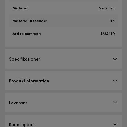
Material
:
Metall,Trä
Materialutseende
:
Trä
Artikelnummer
:
1235410
Specifikationer
Artikelnummer:
1235410
Produktinformation
Storlek
Höjd
76 cm
Leverans
Bredd
100 cm
Längd
280 cm
Leveranssätt
Kundsupport