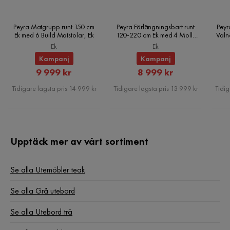
Peyra Matgrupp runt 150 cm
Peyra Förlängningsbart runt
Peyr
Ek med 6 Build Matstolar, Ek
120-220 cm Ek med 4 Molly
Valn
Matstolar, Ek
Ek
Ek
Kampanj
Kampanj
Rabatterat
Rabatterat
9 999 kr
8 999 kr
Pris
Pris
Tidigare lägsta pris 14 999 kr
Tidigare lägsta pris 13 999 kr
Tidig
Upptäck mer av vårt sortiment
Se alla Utemöbler teak
Se alla Grå utebord
Se alla Utebord trä