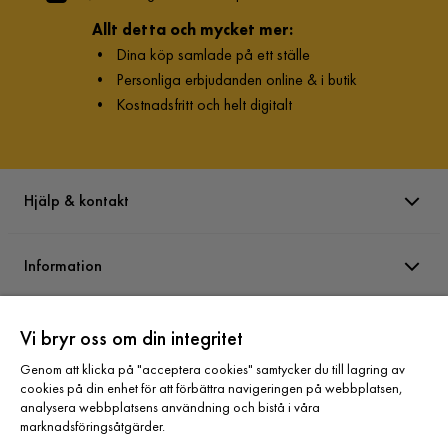
Allt detta och mycket mer:
•
Dina köp samlade på ett ställe
•
Personliga erbjudanden online & i butik
•
Kostnadsfritt och helt digitalt
Hjälp & kontakt
Information
Varumärken
Vi bryr oss om din integritet
Genom att klicka på "acceptera cookies" samtycker du till lagring av
cookies på din enhet för att förbättra navigeringen på webbplatsen,
Sortiment
analysera webbplatsens användning och bistå i våra
marknadsföringsåtgärder.