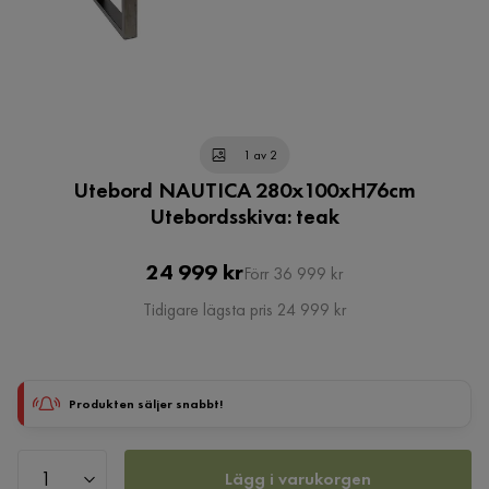
1 av 2
Utebord NAUTICA 280x100xH76cm
Utebordsskiva: teak
Pris
Original
24 999 kr
Förr 36 999 kr
Pris
Tidigare lägsta pris 24 999 kr
Produkten säljer snabbt!
Lägg i varukorgen