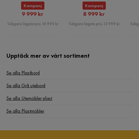
Motståndskraft:
Vattenavvisande
Kampanj
Kampanj
Rabatterat
Rabatterat
9 999 kr
8 999 kr
Pris
Pris
Tidigare lägsta pris 14 999 kr
Tidigare lägsta pris 13 999 kr
Tidig
Underhållstips:
Syntetiskt material:
1. Rengör med en mild tvålbaserad medel och en mjuk trasa
Upptäck mer av vårt sortiment
2. Håll möblerna borta från värmekällor, till exempel grillar
eller lägereldar, eftersom eldgnistor kan orsaka stora skador.
Se alla Plastbord
Lägg inga heta redskap direkt på ytan
3. Materialet är extremt motståndskraftigt mot
Se alla Grå utebord
väderförhållanden. Utanför säsongen rekommenderas det
Se alla Utemöbler plast
dock att förvara möbler under ett möbelskydd eller i ett torrt
och svalt rum.
Se alla Plastmöbler