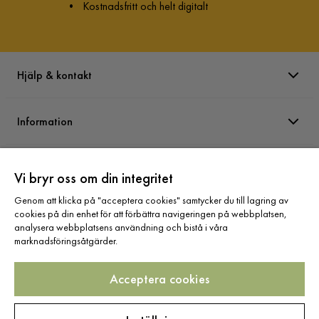
•
Kostnadsfritt och helt digitalt
Hjälp & kontakt
Information
Varumärken
Vi bryr oss om din integritet
Genom att klicka på "acceptera cookies" samtycker du till lagring av
Sortiment
cookies på din enhet för att förbättra navigeringen på webbplatsen,
analysera webbplatsens användning och bistå i våra
marknadsföringsåtgärder.
Acceptera cookies
Följ oss