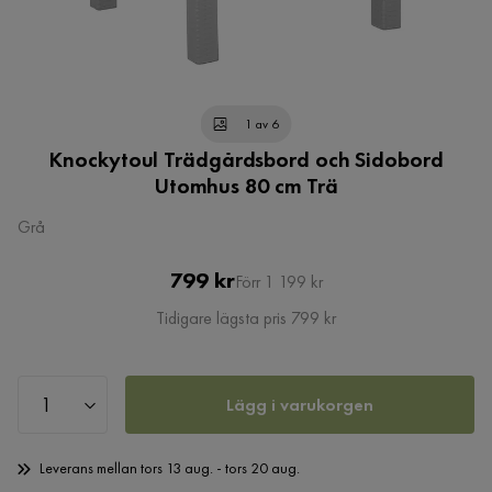
1 av 6
Knockytoul Trädgårdsbord och Sidobord
Utomhus 80 cm Trä
Grå
Pris
Original
799 kr
Förr 1 199 kr
Pris
Tidigare lägsta pris 799 kr
Lägg i varukorgen
Leverans mellan tors 13 aug. - tors 20 aug.