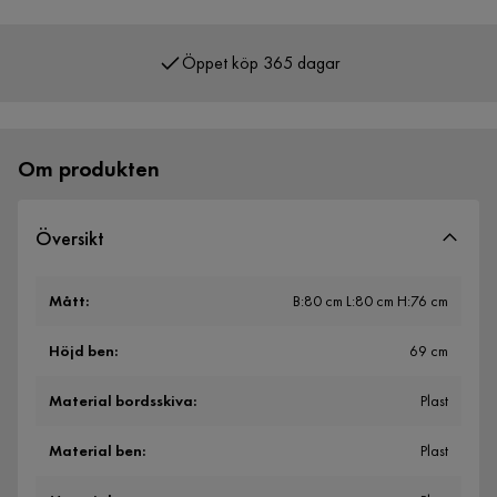
Öppet köp 365 dagar
Över 400 000 nöjda kunder
Om produkten
Översikt
Mått
:
B:80 cm L:80 cm H:76 cm
Höjd ben
:
69 cm
Material bordsskiva
:
Plast
Material ben
:
Plast