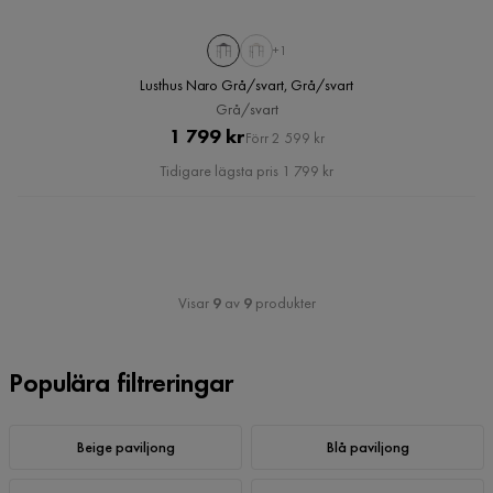
+1
Lusthus Naro Grå/svart, Grå/svart
Grå/svart
Pris
Original
1 799 kr
Förr 2 599 kr
Pris
Tidigare lägsta pris 1 799 kr
Visar
9
av
9
produkter
Populära filtreringar
Beige paviljong
Blå paviljong