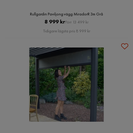
Rullgardin Paviljong vägg MiradorR 3m Grå
Pris
Original
8 999 kr
Förr 13 499 kr
Pris
Tidigare lägsta pris 8 999 kr