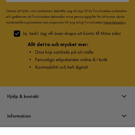
Genom att fylla i min mailadress bekräftar jag att jag vill ha Furniturebox nyhetsbrev
och godkänner att Furniturebox behandlar mina personuppgifter för att kunna skicka
marknadsföringsmaterial som anpassats till mig enligt Furniturebox
Integritetspolicy
.
Ja, tack! Jag vill även skapa ett konto till Mina sidor.
Allt detta och mycket mer:
•
Dina köp samlade på ett ställe
•
Personliga erbjudanden online & i butik
•
Kostnadsfritt och helt digitalt
Hjälp & kontakt
Information