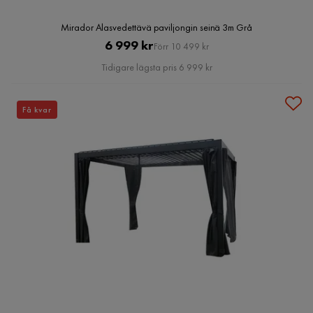
Mirador Alasvedettävä paviljongin seinä 3m Grå
Pris
Original
6 999 kr
Förr 10 499 kr
Pris
Tidigare lägsta pris 6 999 kr
Få kvar