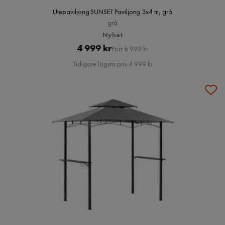
Utepaviljong SUNSET Paviljong 3x4 m, grå
grå
Nyhet
Pris
Original
4 999 kr
Förr 6 999 kr
Pris
Tidigare lägsta pris 4 999 kr