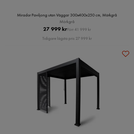
Mirador Paviljong utan Väggar 300x400x250 cm, Mörkgrå
Mörkgrå
Pris
Original
27 999 kr
Förr 41 999 kr
Pris
Tidigare lägsta pris 27 999 kr