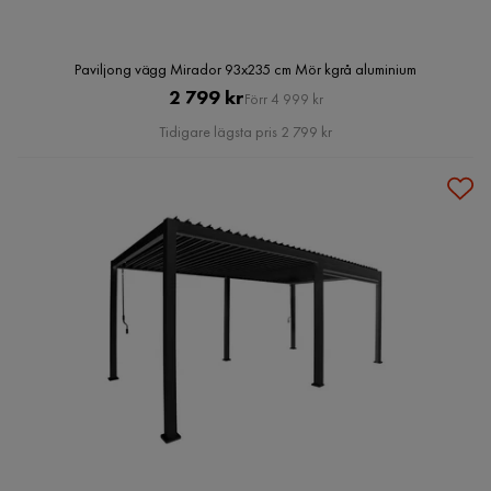
Paviljong vägg Mirador 93x235 cm Mör kgrå aluminium
Pris
Original
2 799 kr
Förr 4 999 kr
Pris
Tidigare lägsta pris 2 799 kr