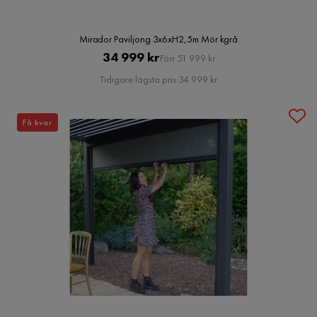
Mirador Paviljong 3x6xH2,5m Mör kgrå
Pris
Original
34 999 kr
Förr 51 999 kr
Pris
Tidigare lägsta pris 34 999 kr
Få kvar