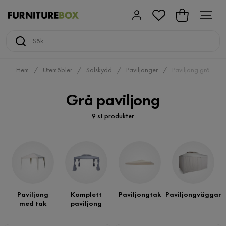
Hem
Utemöbler
Solskydd
Paviljonger
Paviljong grå
Grå paviljong
9 st produkter
Paviljong
Komplett
Paviljongtak
Paviljongväggar
med tak
paviljong