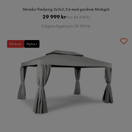
Mirador Paviljong 3x3x2,5 m med gardiner Mörkgrå
Pris
Original
29 999 kr
Förr 44 999 kr
Pris
Tidigare lägsta pris 29 999 kr
Få kvar
Nyhet