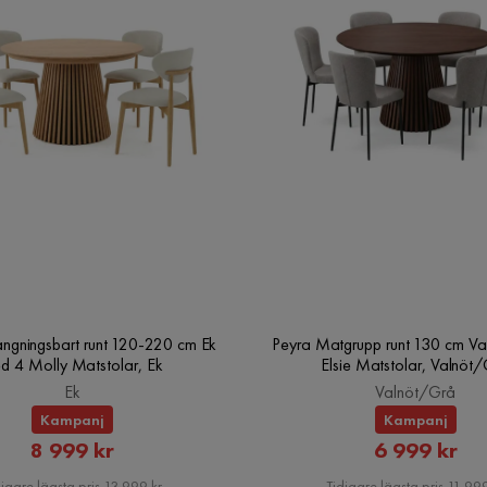
ängningsbart runt 120-220 cm Ek
Peyra Matgrupp runt 130 cm Va
d 4 Molly Matstolar, Ek
Elsie Matstolar, Valnöt
Ek
Valnöt/Grå
Kampanj
Kampanj
Rabatterat
Rabatte
8 999 kr
6 999 kr
Pris
Pris
igare lägsta pris 13 999 kr
Tidigare lägsta pris 11 999