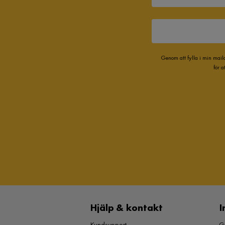
Genom att fylla i min mail
för 
Hjälp & kontakt
I
Kundsupport
Gu