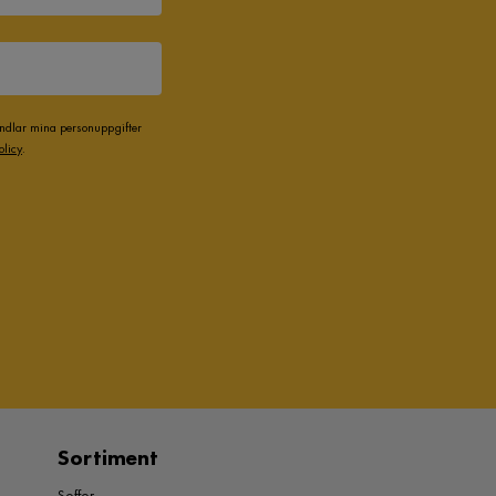
andlar mina personuppgifter
olicy
.
Sortiment
Soffor