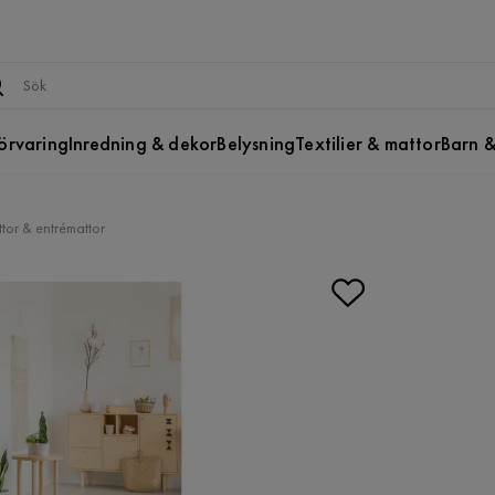
örvaring
Inredning & dekor
Belysning
Textilier & mattor
Barn &
tor & entrémattor