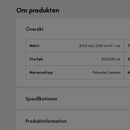
Om produkten
Översikt
Mått
:
B:80 cm L:200 cm H:1 cm
T
Storlek
:
80x200 cm
Materialtyp
:
Polyester,Sammet
A
Specifikationer
Artikelnummer:
1355553
Produktinformation
Storlek