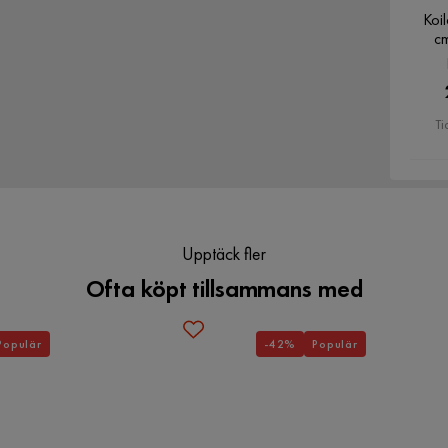
Koi
c
Ti
Upptäck fler
Ofta köpt tillsammans med
Populär
-42%
Populär