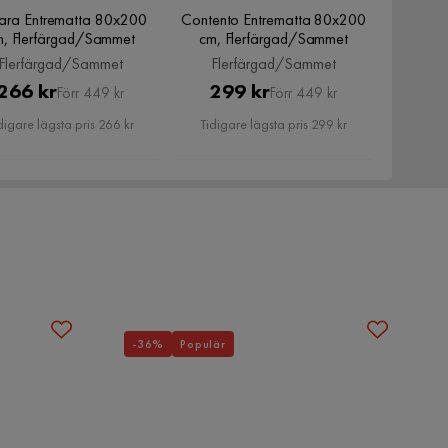
lara Entrematta 80x200
Contento Entrematta 80x200
m, Flerfärgad/Sammet
cm, Flerfärgad/Sammet
Flerfärgad/Sammet
Flerfärgad/Sammet
Pris
Original
Pris
Original
266 kr
299 kr
Förr 449 kr
Förr 449 kr
Pris
Pris
digare lägsta pris 266 kr
Tidigare lägsta pris 299 kr
-36%
Populär