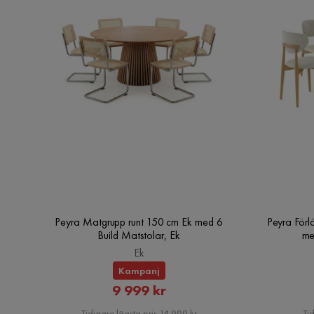
Peyra Matgrupp runt 150 cm Ek med 6
Peyra Förl
Build Matstolar, Ek
me
Ek
Kampanj
Rabatterat
9 999 kr
Pris
Tidigare lägsta pris 14 999 kr
Tid