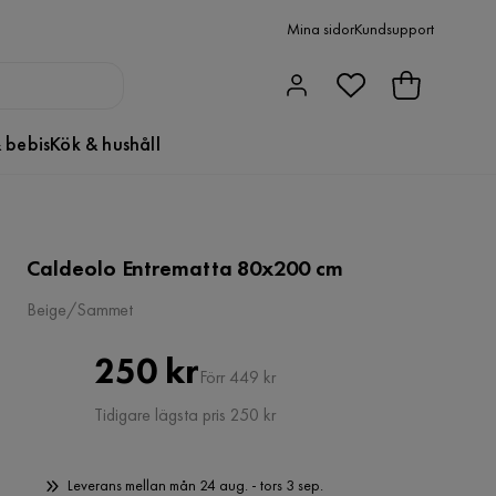
Mina sidor
Kundsupport
 bebis
Kök & hushåll
Caldeolo Entrematta 80x200 cm
Beige/Sammet
Pris
Original
250 kr
Förr 449 kr
Pris
Tidigare lägsta pris 250 kr
Leverans mellan mån 24 aug. - tors 3 sep.