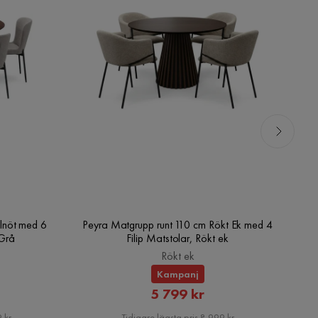
lnöt med 6
Peyra Matgrupp runt 110 cm Rökt Ek med 4
V
/Grå
Filip Matstolar, Rökt ek
Rökt ek
Kampanj
rat
Rabatterat
5 799 kr
Pris
 kr
Tidigare lägsta pris 8 999 kr