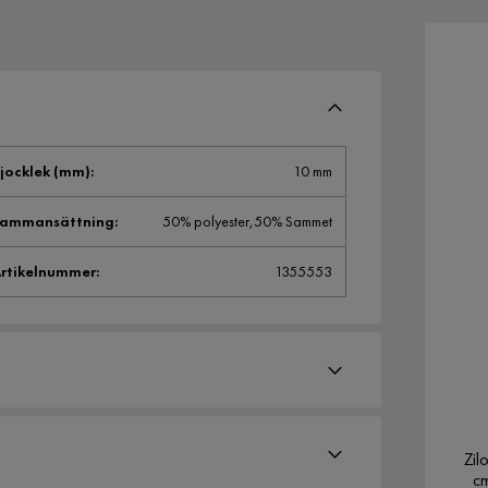
jocklek (mm)
:
10 mm
Sammansättning
:
50% polyester,50% Sammet
rtikelnummer
:
1355553
Zil
c