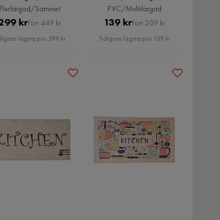
Flerfärgad/Sammet
PVC/Multifärgad
Pris
Original
Pris
Original
299 kr
139 kr
Förr 449 kr
Förr 209 kr
Pris
Pris
digare lägsta pris 299 kr
Tidigare lägsta pris 139 kr