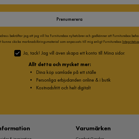
Prenumerera
adress bekräftar jag att jag vill ha Furniturebox nyhetsbrev och godkänner att Furniturebox beh
att kunna skicka marknadsföringsmaterial som anpassats till mig enligt Furniturebox
Integritetsp
Ja, tack! Jag vill även skapa ett konto till Mina sidor.
Allt detta och mycket mer:
•
Dina köp samlade på ett ställe
•
Personliga erbjudanden online & i butik
•
Kostnadsfritt och helt digitalt
nformation
Varumärken
ider & inspiration
Comfort Garden