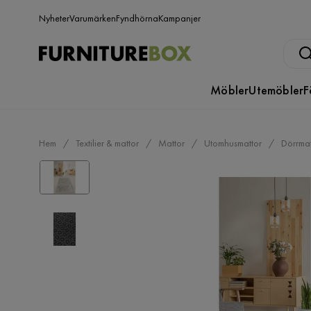
Nyheter
Varumärken
Fyndhörna
Kampanjer
Möbler
Utemöbler
F
Hem
Textilier & mattor
Mattor
Utomhusmattor
Dörrmat