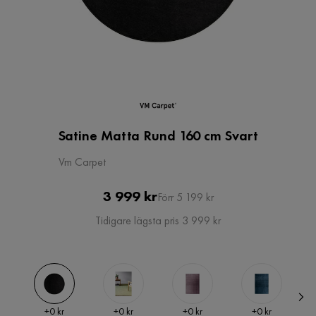
Satine Matta Rund 160 cm Svart
Vm Carpet
Pris
Original
3 999 kr
Förr 5 199 kr
Pris
Tidigare lägsta pris 3 999 kr
Pris
Pris
Pris
Pris
+
0 kr
+
0 kr
+
0 kr
+
0 kr