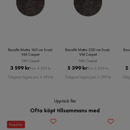
produkter.
Färgnamn
Svart
Läs våra
Köpvillkor
för mer information.
Serie
Satine
Basaltti Matta 160 cm Svart,
Basaltti Matta 200 cm Svart,
Basa
VM Carpet
VM Carpet
VM Carpet
VM Carpet
Pris
Original
Pris
Original
3 599 kr
5 399 kr
2
Förr 4 599 kr
Förr 6 999 kr
Pris
Pris
Tidigare lägsta pris 3 599 kr
Tidigare lägsta pris 5 399 kr
Tidi
Upptäck fler
Ofta köpt tillsammans med
Populär