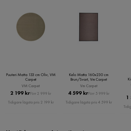
Puuteri Matta 133 cm Oliv, VM
Kelo Matta 160x230 cm
K
Carpet
Brun/Svart, Vm Carpet
VM Carpet
Vm Carpet
Pris
Original
Pris
Original
2 199 kr
4 599 kr
Förr 2 999 kr
Förr 5 999 kr
1
Pris
Pris
Tidigare lägsta pris 2 199 kr
Tidigare lägsta pris 4 599 kr
Tidi