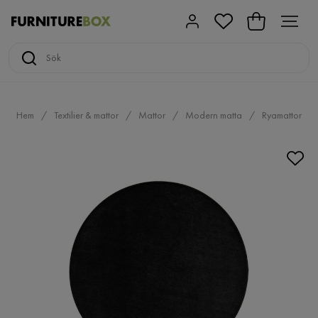
Hem
Textilier & mattor
Mattor
Modern matta
Ryamattor