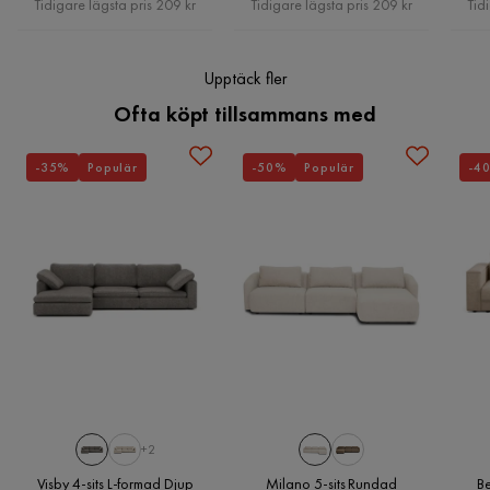
Tidigare lägsta pris 209 kr
Tidigare lägsta pris 209 kr
Tid
Mjuk och lyxig sammetstextur
Upptäck fler
Ofta köpt tillsammans med
-35%
Populär
-50%
Populär
-4
+2
Visby 4-sits L-formad Djup
Milano 5-sits Rundad
Be