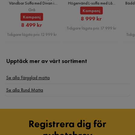
Vändbar Soffa med Divan i
Högervänd L-soffa med Låg
Bädds
Tyg, Grå
Rygg i Beige Boucle
Grå
Kampanj
Kampanj
Rabatterat
8 999 kr
Rabatterat
8 499 kr
Pris
Tidigare lägsta pris 17 999 kr
Pris
Tidigare lägsta pris 12 999 kr
Tidig
Upptäck mer av vårt sortiment
Se alla Färgglad matta
Se alla Rund Matta
Registrera dig för