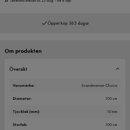
Leverans mellan tis 25 aug. - fre 4 sep.
Öppet köp 365 dagar
Över 400 000 nöjda kunder
Om produkten
Översikt
Varumärke
:
Scandinavian Choice
Diameter
:
100 cm
Tjocklek (mm)
:
10 mm
Storlek
:
100 cm