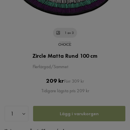
1 av 3
Zircle Matta Rund 100 cm
Flerfärgad/Sammet
Pris
Original
209 kr
Förr 309 kr
Pris
Tidigare lägsta pris 209 kr
Lägg i varukorgen