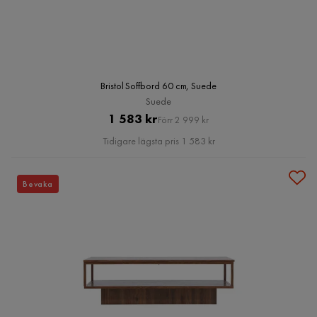
Bristol Soffbord 60 cm, Suede
Suede
Pris
Original
1 583 kr
Förr 2 999 kr
Pris
Tidigare lägsta pris 1 583 kr
Bevaka