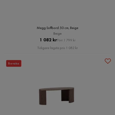
Megg Soffbord 50 cm, Beige
Beige
Pris
Original
1 082 kr
Förr 1 799 kr
Pris
Tidigare lägsta pris 1 082 kr
Bevaka