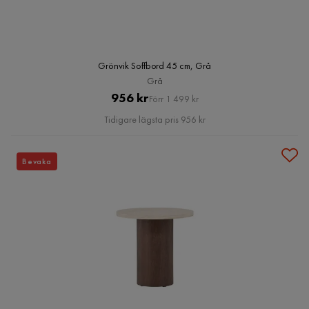
Grönvik Soffbord 45 cm, Grå
Grå
Pris
Original
956 kr
Förr 1 499 kr
Pris
Tidigare lägsta pris 956 kr
Bevaka