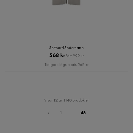
Soffbord Söderhamn
Pris
Original
568 kr
Förr 999 kr
Pris
Tidigare lägsta pris 568 kr
Visar
12
av
1140
produkter
1
...
48