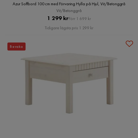
Azur Soffbord 100 cm med Förvaring Hylla på Hjul, Vit/Betonggrå
Vit/Betonggrå
Pris
Original
1 299 kr
Förr 1 699 kr
Pris
Tidigare lägsta pris 1 299 kr
Bevaka