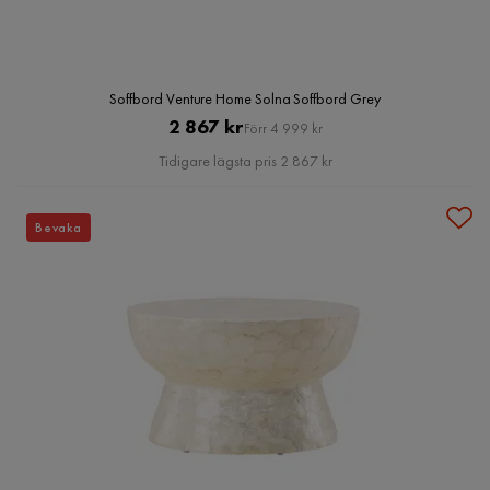
Soffbord Venture Home Solna Soffbord Grey
Pris
Original
2 867 kr
Förr 4 999 kr
Pris
Tidigare lägsta pris 2 867 kr
Bevaka