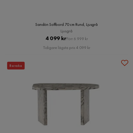
Sandön Soffbord 70 cm Rund, Ljusgrå
Ljusgrå
Pris
Original
4 099 kr
Förr 6 999 kr
Pris
Tidigare lägsta pris 4 099 kr
Bevaka