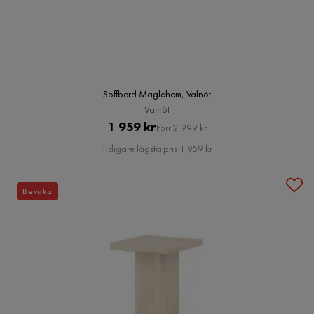
Soffbord Maglehem, Valnöt
Valnöt
Pris
Original
1 959 kr
Förr 2 999 kr
Pris
Tidigare lägsta pris 1 959 kr
Bevaka