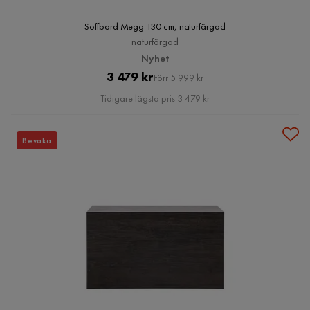
Soffbord Megg 130 cm, naturfärgad
naturfärgad
Nyhet
Pris
Original
3 479 kr
Förr 5 999 kr
Pris
Tidigare lägsta pris 3 479 kr
Bevaka