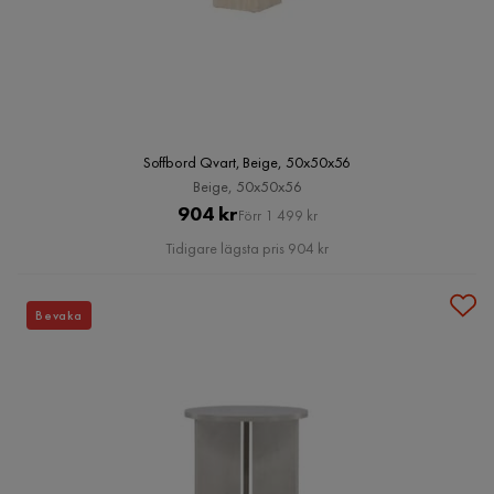
Soffbord Qvart, Beige, 50x50x56
Beige, 50x50x56
Pris
Original
904 kr
Förr 1 499 kr
Pris
Tidigare lägsta pris 904 kr
Bevaka