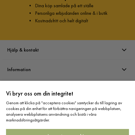
•
Dina köp samlade på ett ställe
•
Personliga erbjudanden online & i butik
•
Kostnadsfritt och helt digitalt
Hjälp & kontakt
Information
Varumärken
Vi bryr oss om din integritet
Genom att klicka på "acceptera cookies" samtycker du till lagring av
Sortiment
cookies på din enhet för att förbättra navigeringen på webbplatsen,
analysera webbplatsens användning och bistå i våra
marknadsföringsåtgärder.