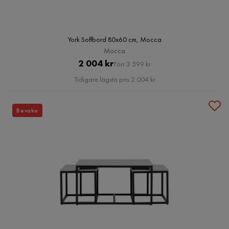
York Soffbord 80x60 cm, Mocca
Mocca
Pris
Original
2 004 kr
Förr 3 599 kr
Pris
Tidigare lägsta pris 2 004 kr
Bevaka