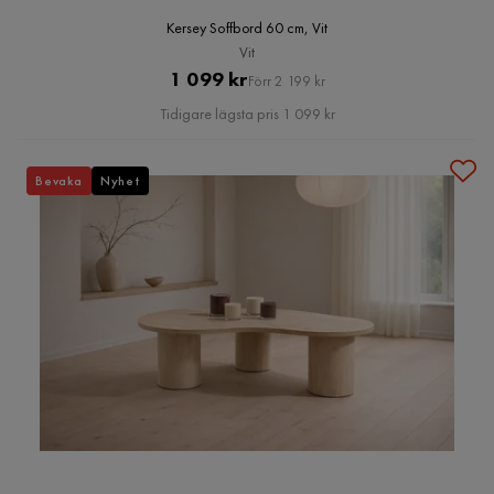
Kersey Soffbord 60 cm, Vit
Vit
Pris
Original
1 099 kr
Förr 2 199 kr
Pris
Tidigare lägsta pris 1 099 kr
Bevaka
Nyhet