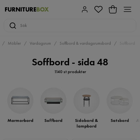
Möbler
Vardagsrum
Soffbord & vardagsrumsbord
Soffbord
Soffbord - sida 48
1140 st produkter
Marmorbord
Soffbord
Sidobord &
Satsbord
A
lampbord