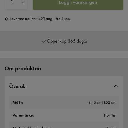
Lägg i varukorgen
Leverans mellan tis 25 aug. - fre 4 sep.
Öppet köp 365 dagar
Över 400 000 nöjda kunder
Om produkten
Översikt
Mått
:
B:45 cm H:52 cm
Varumärke
:
Homitis