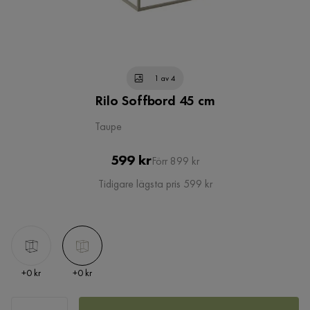
1 av 4
Rilo Soffbord 45 cm
Taupe
Pris
Original
599 kr
Förr 899 kr
Pris
Tidigare lägsta pris 599 kr
Pris
Pris
+
0 kr
+
0 kr