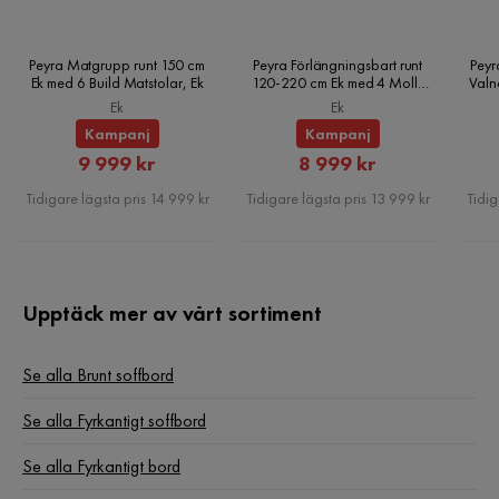
Peyra Matgrupp runt 150 cm
Peyra Förlängningsbart runt
Peyr
Ek med 6 Build Matstolar, Ek
120-220 cm Ek med 4 Molly
Valn
Matstolar, Ek
Ek
Ek
Kampanj
Kampanj
Rabatterat
Rabatterat
9 999 kr
8 999 kr
Pris
Pris
Tidigare lägsta pris 14 999 kr
Tidigare lägsta pris 13 999 kr
Tidig
Upptäck mer av vårt sortiment
Se alla Brunt soffbord
Se alla Fyrkantigt soffbord
Se alla Fyrkantigt bord