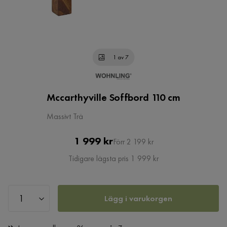
1 av 7
Mccarthyville Soffbord 110 cm
Massivt Trä
Pris
Original
1 999 kr
Förr 2 199 kr
Pris
Tidigare lägsta pris 1 999 kr
Lägg i varukorgen