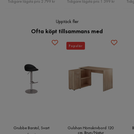
Tidigare lägsta pris 2 799 kr
Tidigare lägsta pris 1 399 kr
Tidi
Massivt trä
Färgnamn
Rektangulär form
Trä/Natur
Upptäck fler
Utseende
Trä
Ofta köpt tillsammans med
Stil
Tidlös
Populär
Maxvikt
20 Kg
Montering krävs
Ja
Vikt
19 kg
Skötselråd
Rengör med mjuk, fuktig trasa. Lacka om vid 
behov.
Färg
Natur
Serie
Mccarthyville
Grubbe Barstol, Svart
Gulshan Hörnskrivbord 120
B
cm, Brun/Natur