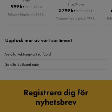
Svart
Brun/Natur
Pris
Original
999 kr
Förr 2 199 kr
Pris
Original
2 799 kr
Förr 2 999 kr
Pris
Tidigare lägsta pris 999 kr
Pris
Tidigare lägsta pris 2 799 kr
Tid
Upptäck mer av vårt sortiment
Se alla Rektangulärt soffbord
Se alla Soffbord natur
Registrera dig för
nyhetsbrev