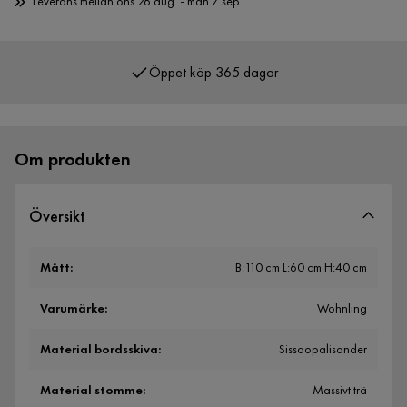
Leverans mellan ons 26 aug. - mån 7 sep.
Öppet köp 365 dagar
Om produkten
Översikt
Mått
:
B:110 cm L:60 cm H:40 cm
Varumärke
:
Wohnling
Material bordsskiva
:
Sissoopalisander
Material stomme
:
Massivt trä