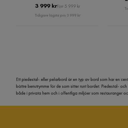
Pris
Original
3 999 kr
Förr 5 999 kr
Ti
Pris
Tidigare lägsta pris 3 999 kr
Ett piedestal- eller pelarbord är en typ av bord som har en cent
bättre benutrymme för de som sitter runt bordet. Piedestal- och 
både i privata hem och i offentliga miljöer som restauranger och h