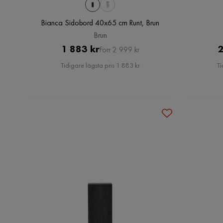
Bianca Sidobord 40x65 cm Runt, Brun
Brun
Pris
Original
1 883 kr
2
Förr 2 999 kr
Pris
Tidigare lägsta pris 1 883 kr
Ti