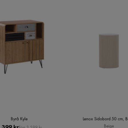
Byrå Kyle
Lenox Sidobord 50 cm, B
Pris
Original
Beige
 399 kr
Förr 3 599 kr