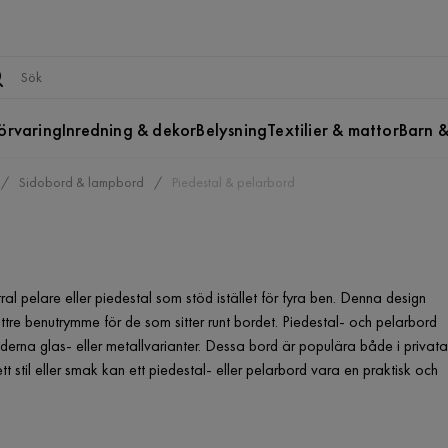
örvaring
Inredning & dekor
Belysning
Textilier & mattor
Barn &
Sidobord & lampbord
Piedestal & pelarbord
ral pelare eller piedestal som stöd istället för fyra ben. Denna design
ttre benutrymme för de som sitter runt bordet. Piedestal- och pelarbord
 moderna glas- eller metallvarianter. Dessa bord är populära både i privata
t stil eller smak kan ett piedestal- eller pelarbord vara en praktisk och