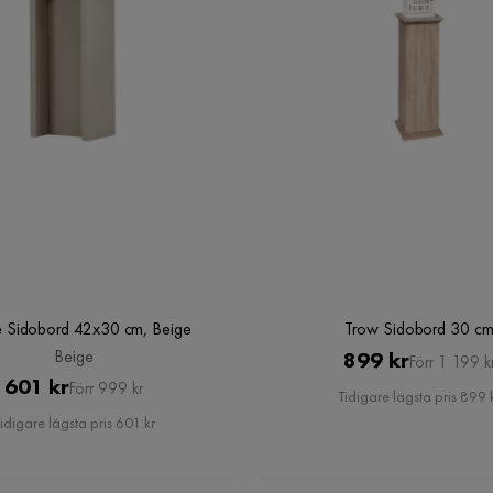
 Sidobord 42x30 cm, Beige
Trow Sidobord 30 c
Beige
Pris
Original
899 kr
Förr 1 199 k
Pris
Original
601 kr
Förr 999 kr
Pris
Tidigare lägsta pris 899 
Pris
idigare lägsta pris 601 kr