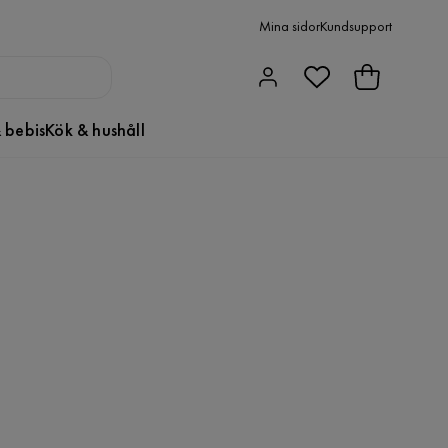
Mina sidor
Kundsupport
 bebis
Kök & hushåll