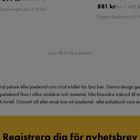
Pris
Original
881 kr
Pris
Förr 1 499 k
digare lägsta pris 2 399 kr
Pris
Tidigare lägsta pris 881 
Visar
15
av
15
produkter
ral pelare eller piedestal som stöd istället för fyra ben. Denna design g
pelarbord finns i olika storlekar och material, från klassiska träbord til
otell. Oavsett stil eller smak kan ett piedestal- eller pelarbord vara en p
Registrera dig för nyhetsbrev