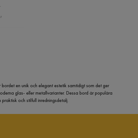
r
kr
er bordet en unik och elegant estetik samtidigt som det ger
l moderna glas- eller metallvarianter. Dessa bord är populära
raktisk och stilfull inredningsdetalj.