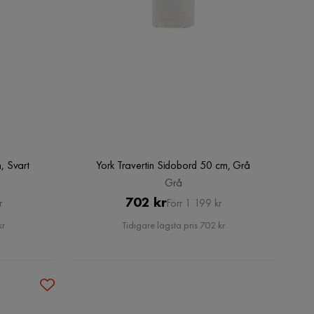
, Svart
York Travertin Sidobord 50 cm, Grå
Grå
Pris
Original
702 kr
r
Förr 1 199 kr
Pris
kr
Tidigare lägsta pris 702 kr