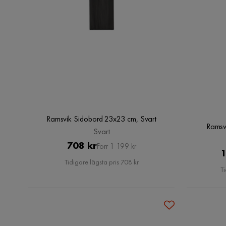
Ramsvik Sidobord 23x23 cm, Svart
Ramsv
Svart
Pris
Original
708 kr
Förr 1 199 kr
1
Pris
Tidigare lägsta pris 708 kr
Ti