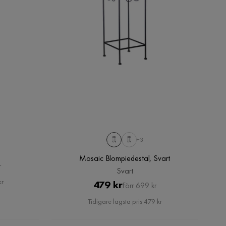
+3
m
Mosaic Blompiedestal, Svart
r
Svart
kr
Pris
Original
479 kr
Förr 699 kr
Pris
Tidigare lägsta pris 479 kr