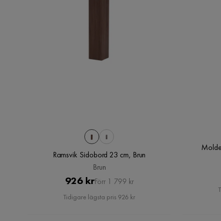
Molde
Ramsvik Sidobord 23 cm, Brun
Brun
Pris
Original
926 kr
Förr 1 799 kr
T
Pris
Tidigare lägsta pris 926 kr