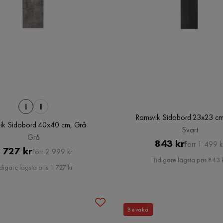
Ramsvik Sidobord 23x23 cm
ik Sidobord 40x40 cm, Grå
Svart
Grå
Pris
Original
843 kr
Förr 1 499 k
Pris
Original
 727 kr
Förr 2 999 kr
Pris
Tidigare lägsta pris 843 
Pris
digare lägsta pris 1 727 kr
Bevaka