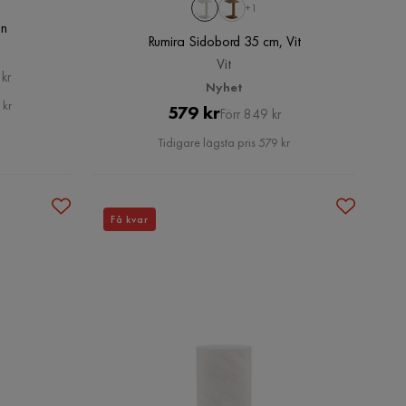
+1
un
Rumira Sidobord 35 cm, Vit
Vit
kr
Nyhet
 kr
Pris
Original
579 kr
Förr 849 kr
Pris
Tidigare lägsta pris 579 kr
Få kvar