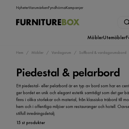
Nyheter
Varumärken
Fyndhörna
Kampanjer
Möbler
Utemöbler
F
Hem
Möbler
Vardagsrum
Soffbord & vardagsrumsbord
Piedestal & pelarbord
Ett piedestal- eller pelarbord är en typ av bord som har en cent
ger bordet en unik och elegant estetik samtidigt som det ger bä
finns i olika storlekar och material, från klassiska träbord till
hem och i offentliga miljöer som restauranger och hotell. Oavset
stilfull inredningsdetalj.
15 st produkter