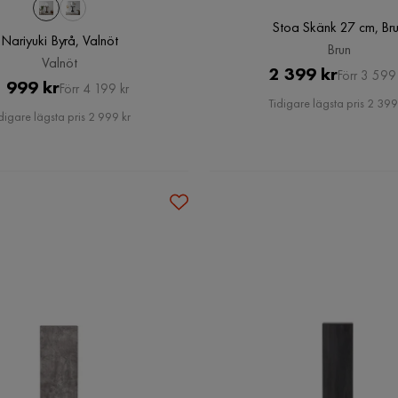
Stoa Skänk 27 cm, Br
Nariyuki Byrå, Valnöt
Brun
Valnöt
Pris
Original
2 399 kr
Förr 3 599 
Pris
Original
 999 kr
Förr 4 199 kr
Pris
Tidigare lägsta pris 2 399
Pris
digare lägsta pris 2 999 kr