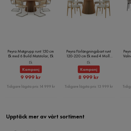
Underhållstips:
MDF:
Peyra Matgrupp runt 150 cm
Peyra Förlängningsbart runt
Peyr
Ek med 6 Build Matstolar, Ek
120-220 cm Ek med 4 Molly
Valn
Metall:
Matstolar, Ek
Ek
Ek
Kampanj
Kampanj
Rabatterat
Rabatterat
9 999 kr
8 999 kr
Pris
Pris
Tidigare lägsta pris 14 999 kr
Tidigare lägsta pris 13 999 kr
Tidig
Upptäck mer av vårt sortiment