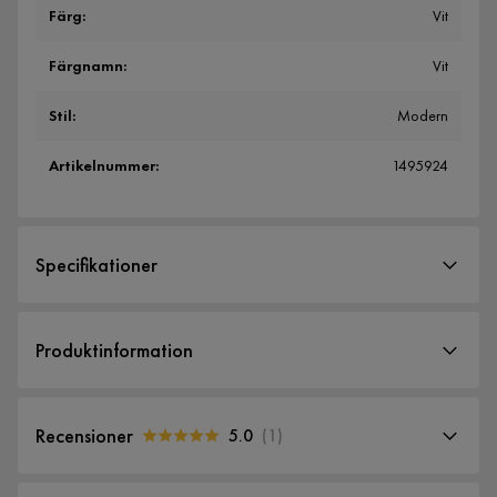
Färg
:
Vit
Färgnamn
:
Vit
Stil
:
Modern
Artikelnummer
:
1495924
Specifikationer
Artikelnummer:
1495924
Produktinformation
Storlek
Höjd
50 cm
Recensioner
5.0
(
1
)
Bredd
50 cm
5.0
5
☆