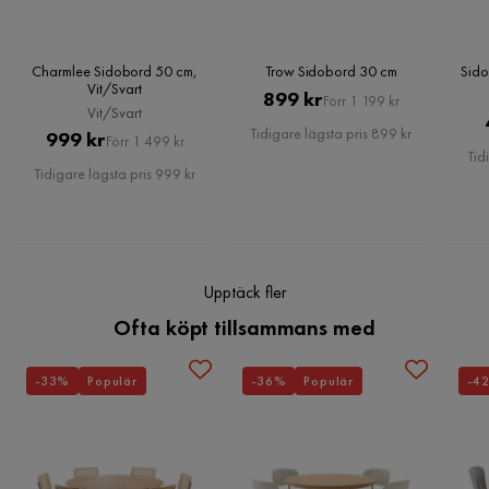
Verified by Trustvoice
Bredd:
Längd:
Charmlee Sidobord 50 cm,
Trow Sidobord 30 cm
Sido
Vit/Svart
Pris
Original
899 kr
Höjd:
Förr 1 199 kr
Vit/Svart
Vikt:
Pris
Tidigare lägsta pris 899 kr
Pris
Original
999 kr
Förr 1 499 kr
Viktkapacitet:
Tid
Pris
Tidigare lägsta pris 999 kr
Erbjudandet inkluderar:
Nyckelfunktioner:
Upptäck fler
Ofta köpt tillsammans med
Monteringsinformation:
-33%
Populär
-36%
Populär
-4
Ytterligare information: