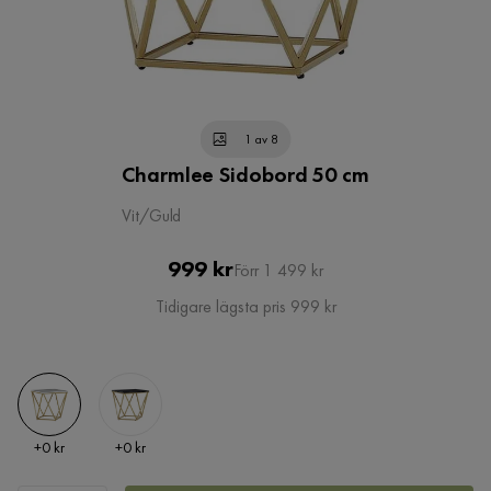
1 av 8
Charmlee Sidobord 50 cm
Vit/Guld
Pris
Original
999 kr
Förr 1 499 kr
Pris
Tidigare lägsta pris 999 kr
Pris
Pris
+
0 kr
+
0 kr