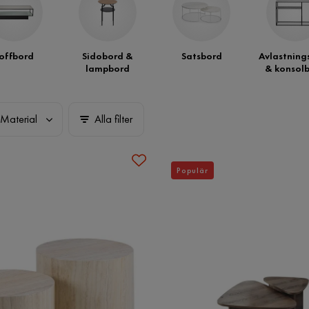
offbord
Sidobord &
Satsbord
Avlastning
lampbord
& konsol
Material
Alla filter
Populär