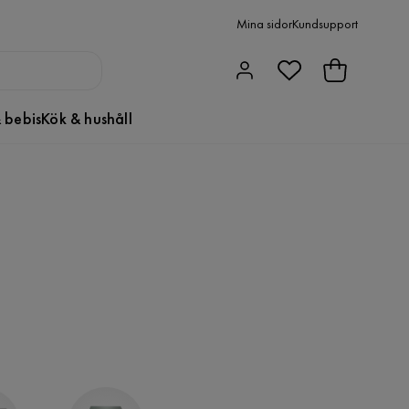
Mina sidor
Kundsupport
 bebis
Kök & hushåll