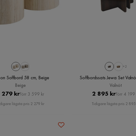
+2
on Soffbord 58 cm, Beige
Soffbordssats Jewa Set Valnö
Beige
Valnöt
Pris
Original
Pris
Original
 279 kr
2 895 kr
Förr 3 599 kr
Förr 4 199 
Pris
Pris
digare lägsta pris 2 279 kr
Tidigare lägsta pris 2 895