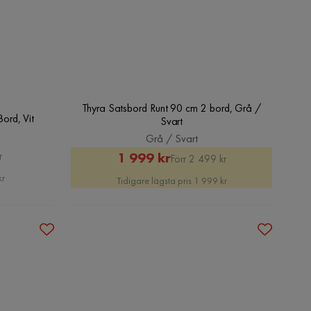
Thyra Satsbord Runt 90 cm 2 bord, Grå /
ord, Vit
Svart
Grå / Svart
Rabatterat
Original
1 999 kr
r
Förr 2 499 kr
Pris
Pris
kr
Tidigare lägsta pris 1 999 kr