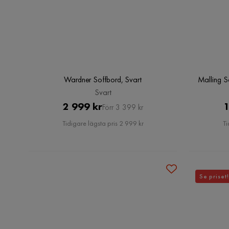
Wardner Soffbord, Svart
Malling S
Svart
Pris
Original
2 999 kr
1
Förr 3 399 kr
Pris
Tidigare lägsta pris 2 999 kr
Ti
Se priset!