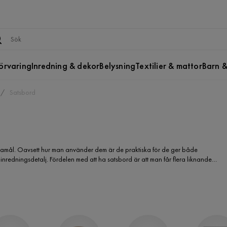
örvaring
Inredning & dekor
Belysning
Textilier & mattor
Barn &
Satsbord
mål. Oavsett hur man använder dem är de praktiska för de ger både
nredningsdetalj. Fördelen med att ha satsbord är att man får flera liknande
rummet. Något annat som är fördelaktigt med borden är att de passar bra i
e kan du enkelt köpa satsbord online och på det sättet bespara dig onödig tid