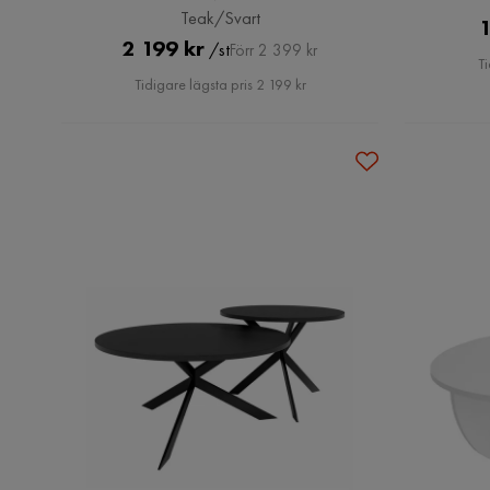
Teak/Svart
1
Pris
Original
2 199 kr
/st
Förr 2 399 kr
Ti
Pris
Tidigare lägsta pris 2 199 kr