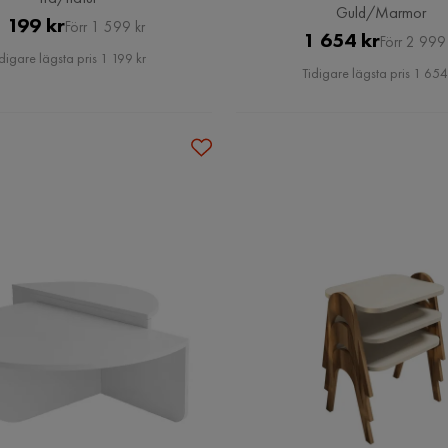
Guld/Marmor
Pris
Original
 199 kr
Förr 1 599 kr
Pris
Original
1 654 kr
Förr 2 999 
Pris
digare lägsta pris 1 199 kr
Pris
Tidigare lägsta pris 1 654