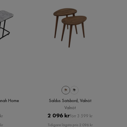
Hanah Home
Saldus Satsbord, Valnöt
Valnöt
Pris
Original
2 096 kr
kr
Förr 3 599 kr
Pris
kr
Tidigare lägsta pris 2 096 kr