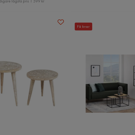
digare lägsta pris 1 599 kr
Få kvar