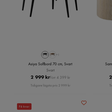
+1
Asiya Soffbord 70 cm, Svart
Sam
Svart
Pris
Original
2 999 kr
2
Förr 4 399 kr
Pris
Tidigare lägsta pris 2 999 kr
Ti
Få kvar