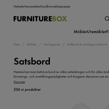
Nyheter
Varumärken
Fyndhörna
Kampanjer
Möbler
Utemöbler
F
Hem
Möbler
Vardagsrum
Soffbord & vardagsrumsbord
Satsbord
Hemma kan man behöva bord av olika anledningar och för olika ända
förvarings- och avställningsmöjligheter och fungerar dessutom som en i
bord som man antingen kan använda på samma plats, eller sprida ut i 
Visa mer
många olika rum både som soffbord eller sidobord. Hos Furniturebox.s
206 st produkter
på att gå runt och leta efter det du behöver i butiker.