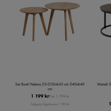
Set Bord Helena 2St D50xh45 cm D40xh40
Marieli 
cm
Pris
Original
1 199 kr
Förr 1 799 kr
Pris
1
Tidigare lägsta pris 1 199 kr