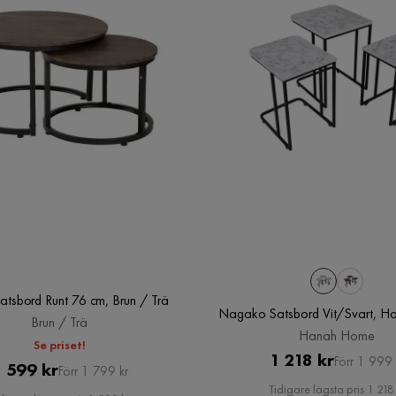
Satsbord Runt 76 cm, Brun / Trä
Nagako Satsbord Vit/Svart, 
Brun / Trä
Hanah Home
Se priset!
Pris
Original
1 218 kr
Förr 1 999 
Pris
Original
 599 kr
Förr 1 799 kr
Pris
Tidigare lägsta pris 1 218 
Pris