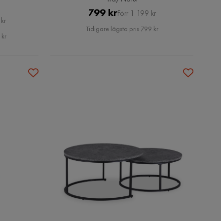
Pris
Original
799 kr
Förr 1 199 kr
kr
Pris
Tidigare lägsta pris 799 kr
 kr