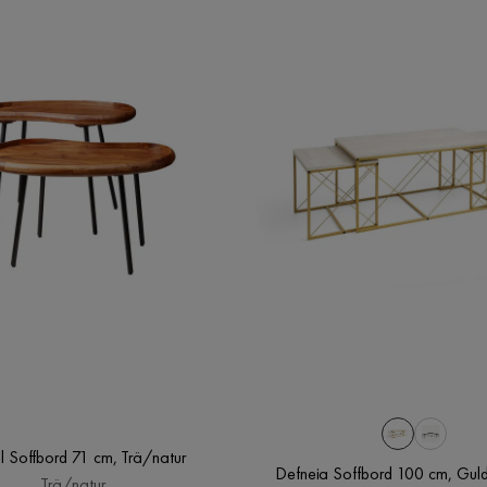
l Soffbord 71 cm, Trä/natur
Defneia Soffbord 100 cm, Gu
Trä/natur