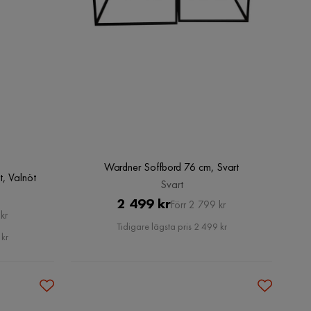
Wardner Soffbord 76 cm, Svart
t, Valnöt
Svart
Pris
Original
2 499 kr
Förr 2 799 kr
kr
Pris
Tidigare lägsta pris 2 499 kr
 kr