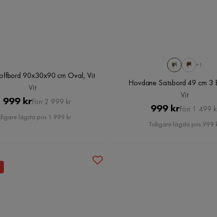
+1
offbord 90x30x90 cm Oval, Vit
Hovdane Satsbord 49 cm 3 B
Vit
Vit
Pris
Original
 999 kr
Förr 2 999 kr
Pris
Original
999 kr
Förr 1 499 k
Pris
digare lägsta pris 1 999 kr
Pris
Tidigare lägsta pris 999 